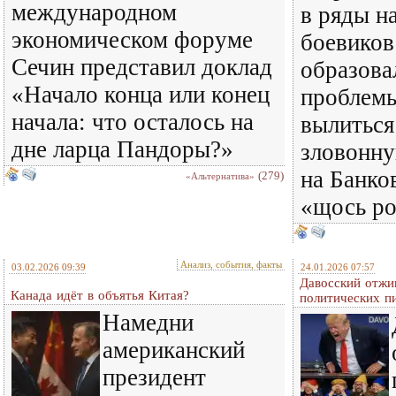
международном
в ряды н
экономическом форуме
боевико
Сечин представил доклад
образова
«Начало конца или конец
проблемы
начала: что осталось на
вылиться
дне ларца Пандоры?»
зловонну
на Банко
(279)
«Альтернатива»
«щось р
Анализ, события, факты
03.02.2026 09:39
24.01.2026 07:57
Давосский отжи
Канада идёт в объятья Китая?
политических п
Намедни
американский
президент