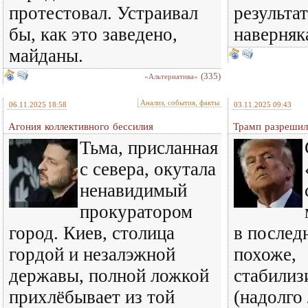
протестовал. Устраивал
результа
бы, как это заведено,
наверняк
майданы.
(335)
«Альтернатива»
Анализ, события, факты
06.11.2025 18:58
03.11.2025 09:43
Агония коллективного бессилия
Трамп разрешил
Тьма, присланная
с севера, окутала
ненавидимый
прокуратором
город. Киев, столица
в послед
гордой и незалэжной
похоже,
державы, полной ложкой
стабилиз
прихлёбывает из той
(надолго 