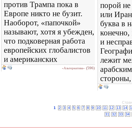
против Трампа пока в
порой не
Европе никто не бузит.
или Иран
Наоборот, «папочкой»
буква в н
называют, хотя я убежден,
конечно,
что подковерная работа
и неспра
европейских глобалистов
Географи
и американских
лежит м
арабским
(596)
«Альтернатива»
стороны,
Стран
1
2
3
4
5
6
7
8
9
10
11
12
13
14
1
31
32
33
34