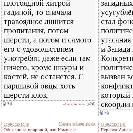
плотоядной хитрой
западных
гадиной, то сначала
усугублё
травоядное лишится
стал фон
пропитания, потом
политиче
шерсти, а потом и самого
угасани
его с удовольствием
и Запада 
употребят, даже если там
Конкретн
ничего, кроме шкуры и
политиче
костей, не останется. С
вызван 
паршивой овцы хоть
конфликт
шерсти клок.
который 
скоордин
(426)
«Альтернатива»
Анализ, события, факты
23.09.2025 10:16
19.09.2025 02:51
Обиженные природой, или Комплекс
Персона Алиева