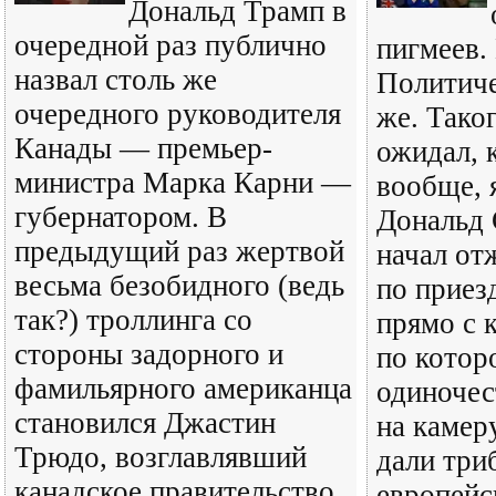
Дональд Трамп в
очередной раз публично
пигмеев.
назвал столь же
Политиче
очередного руководителя
же. Таког
Канады — премьер-
ожидал, 
министра Марка Карни —
вообще, 
губернатором. В
Дональд
предыдущий раз жертвой
начал от
весьма безобидного (ведь
по приез
так?) троллинга со
прямо с 
стороны задорного и
по котор
фамильярного американца
одиночес
становился Джастин
на камер
Трюдо, возглавлявший
дали три
канадское правительство
европейс