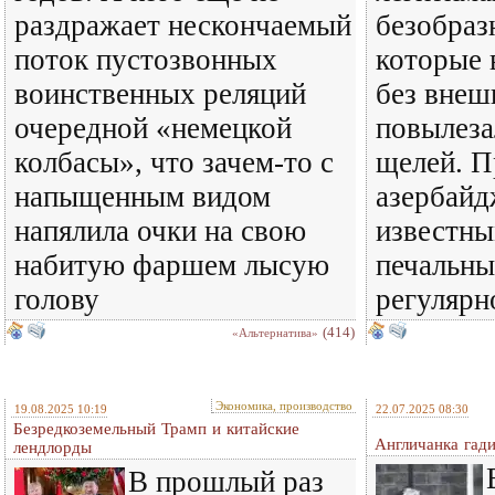
раздражает нескончаемый
безобраз
поток пустозвонных
которые 
воинственных реляций
без внеш
очередной «немецкой
повылеза
колбасы», что зачем-то с
щелей. П
напыщенным видом
азербайд
напялила очки на свою
известны
набитую фаршем лысую
печальн
голову
регулярн
(414)
«Альтернатива»
Экономика, производство
19.08.2025 10:19
22.07.2025 08:30
Безредкоземельный Трамп и китайские
Англичанка гади
лендлорды
В прошлый раз