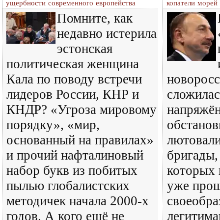
ущербности современного европейства
копатели морей
Помните, как
недавно истерила
эстонская
политическая женщина
Кала по поводу встречи
новоросс
лидеров России, КНР и
сложилас
КНДР? «Угроза мировому
напряжён
порядку», «мир,
обстановк
основанный на правилах»
лютовали
и прочий нафталиновый
бригады,
набор букв из побитых
которых 
пылью глобалистских
уже прош
методичек начала 2000-х
своеобра
годов. А кого ещё не
легитима