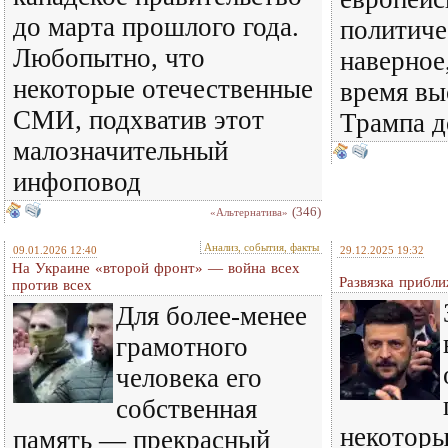
до марта прошлого года.
политиче
Любопытно, что
наверное,
некоторые отечественные
время вы
СМИ, подхватив этот
Трампа д
малозначительный
инфоповод
(346)
«Альтернатива»
Анализ, события, факты
09.01.2026 12:40
29.12.2025 19:32
На Украине «второй фронт» — война всех
Развязка прибли
против всех
Для более-менее
грамотного
человека его
собственная
некоторы
память — прекрасный