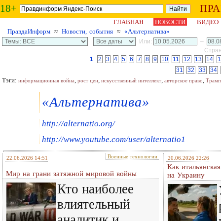
18+
ПР
ГЛАВНАЯ
НОВОСТИ
ВИДЕО
ПравдаИнформ
≈
Новости, события
≈
«Альтернатива»
Или:
–
Стран
1
2
3
4
5
6
7
8
9
10
11
12
13
14
1
31
32
33
34
Тэги:
,
,
,
,
информационная война
рост цен
искусственный интеллект
авторское право
Трамп
«Альтернатива»
http://alternatio.org/
http://www.youtube.com/user/alternatio1
Военные технологии
22.06.2026 14:51
20.06.2026 22:26
Как итальянска
Мир на грани затяжной мировой войны
на Украину
Кто наиболее
влиятельный
аналитик и