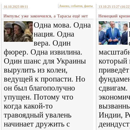
Анализ, события, факты
16.10.2025 09:11
13.10.25 15:27
(16:22
Импульс уже закончился, а Тарасы ещё нет
Немецкий кризи
Одна мова. Одна
нация. Одна
вера. Один
фюрер. Одна извилина.
масштабн
Один шанс для Украины
который 
вырулить из колеи,
приведёт
ведущей к пропасти. Но
фундаме
он был благополучно
сдвигам.
упущен. Потому что
экономич
когда какой-то
вызванны
травоядный увалень
Индии, Р
начинает дружить с
деиндуст