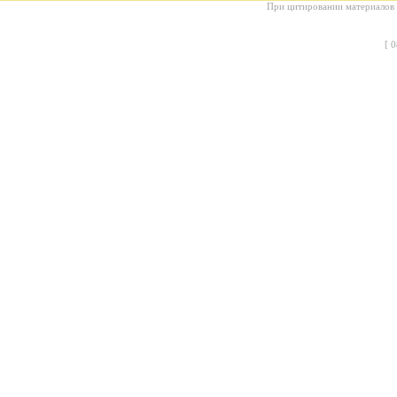
При цитировании материалов с
[
0