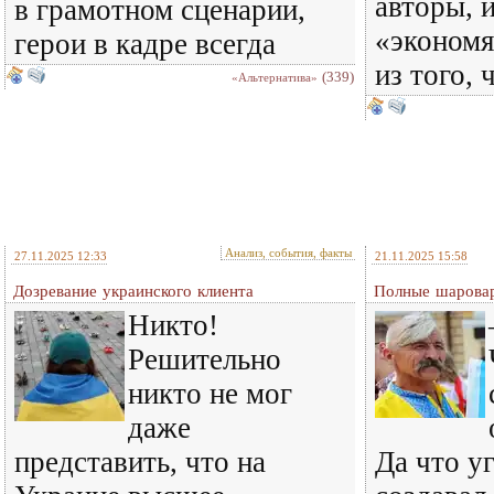
авторы, 
в грамотном сценарии,
«экономя
герои в кадре всегда
из того, 
(339)
«Альтернатива»
Анализ, события, факты
27.11.2025 12:33
21.11.2025 15:58
Дозревание украинского клиента
Полные шарова
Никто!
Решительно
никто не мог
даже
представить, что на
Да что у