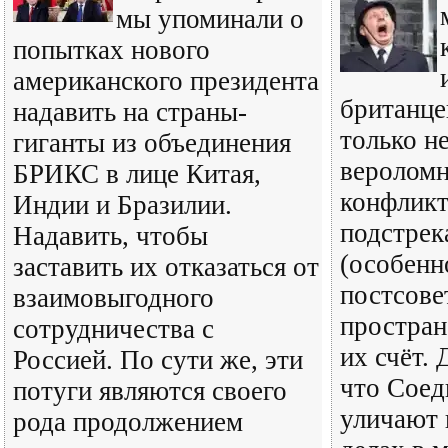
мы упоминали о
попытках нового
американского президента
британце
надавить на страны-
только не
гиганты из объединения
вероломн
БРИКС в лице Китая,
конфликт
Индии и Бразилии.
подстрек
Надавить, чтобы
(особенн
заставить их отказаться от
постсове
взаимовыгодного
простран
сотрудничества с
их счёт. 
Россией. По сути же, эти
что Сое
потуги являются своего
уличают 
рода продолжением