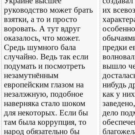
Украине высшее
создавал
руководство может брать
их всев
взятки, а то и просто
характер
воровать. А тут вдруг
особенно
оказалось, что может.
обычаями
Средь шумного бала
предки е
случайно. Ведь так если
волновал
подумать и посмотреть
вышло че
незамутнённым
досталас
европейским глазом на
нибудь д
незалэжную, подобное
как у ни
наверняка стало шоком
заведено
для некоторых. Если бы
дело под
там была коррупция, то
обеспече
народ обязательно бы
благожел