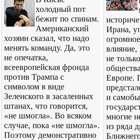
холодный пот
бежит по спинам.
историче
Американский
Ирана, у
хозяин сказал, что надо
огромное
менять команду. Да, это
влияние,
не опечатка,
не тольк
всеевропейская фронда
общества
против Трампа с
Европе. 
символом в виде
предстал
Зеленского в засаленных
и самобы
штанах, что говорится,
государс
«не шмогла». Во всяком
многие н
случае, пока «не шмогла».
из ряда 
Поэтому демонстративно
Ближнего