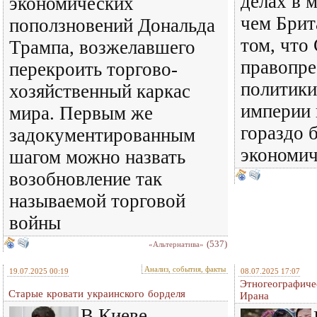
делах в 
экономических
чем Брит
поползновений Дональда
том, что
Трампа, возжелавшего
правопр
перекроить торгово-
политики
хозяйственный каркас
империи 
мира. Первым же
гораздо 
задокументированным
экономи
шагом можно назвать
возобновление так
называемой торговой
войны
(537)
«Альтернатива»
Анализ, события, факты
19.07.2025 00:19
08.07.2025 17:07
Этногеографиче
Старые кровати украинского борделя
Ирана
В Киеве