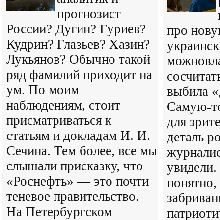
прогнозист
России? Дугин? Гуриев?
про нов
Кудрин? Глазьев? Хазин?
украинск
Лукьянов? Обычно такой
можновла
ряд фамилий приходит на
сосчитать
ум. По моим
выбила «
наблюдениям, стоит
Самую-т
присматриваться к
для зрите
статьям и докладам И. И.
деталь р
Сечина. Тем более, все мы
журналис
слышали присказку, что
увидели.
«Роснефть» — это почти
понятно, 
теневое правительство.
забриван
На Петербургском
патриоти