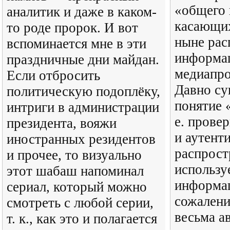
«общего 
аналитик и даже в каком-
касающих
то роде пророк. И вот
ныне рас
вспоминается мне в эти
информа
праздничные дни майдан.
медиапро
Если отбросить
Давно су
политическую подоплёку,
понятие 
интриги в администрации
е. прове
президента, вояжи
и аутент
иностранных резидентов
распрост
и прочее, то визуально
использу
этот шабаш напоминал
информац
сериал, который можно
сожалени
смотреть с любой серии,
весьма а
т. к., как это и полагается