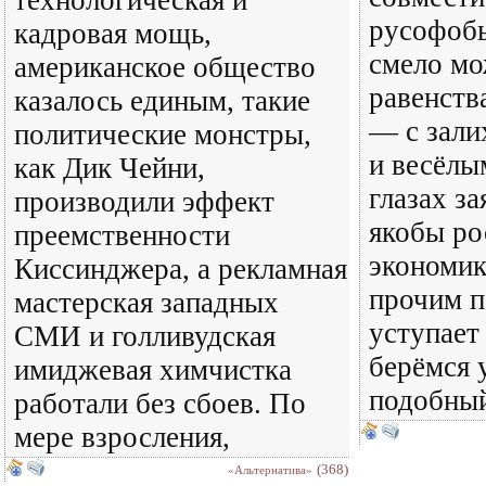
технологическая и
русофобы
кадровая мощь,
смело мо
американское общество
равенств
казалось единым, такие
— с зали
политические монстры,
и весёлы
как Дик Чейни,
глазах за
производили эффект
якобы ро
преемственности
экономик
Киссинджера, а рекламная
прочим п
мастерская западных
уступает
СМИ и голливудская
берёмся 
имиджевая химчистка
подобны
работали без сбоев. По
мере взросления,
(368)
«Альтернатива»