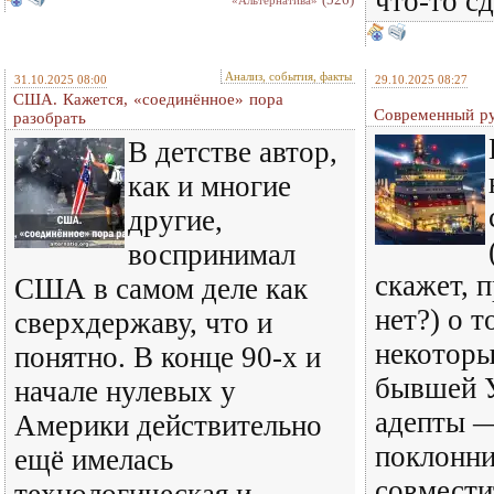
что-то сд
«Альтернатива»
Анализ, события, факты
31.10.2025 08:00
29.10.2025 08:27
США. Кажется, «соединённое» пора
Современный ру
разобрать
В детстве автор,
как и многие
другие,
воспринимал
скажет, п
США в самом деле как
нет?) о т
сверхдержаву, что и
некоторы
понятно. В конце 90-х и
бывшей 
начале нулевых у
адепты 
Америки действительно
поклонни
ещё имелась
совмести