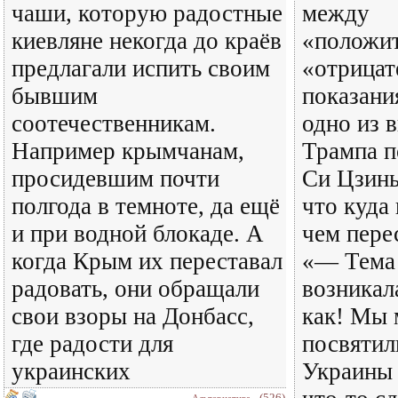
чаши, которую радостные
между
киевляне некогда до краёв
«положи
предлагали испить своим
«отрица
бывшим
показани
соотечественникам.
одно из 
Например крымчанам,
Трампа п
просидевшим почти
Си Цзинь
полгода в темноте, да ещё
что куда
и при водной блокаде. А
чем пере
когда Крым их переставал
«— Тема
радовать, они обращали
возникал
свои взоры на Донбасс,
как! Мы 
где радости для
посвяти
украинских
Украины 
(526)