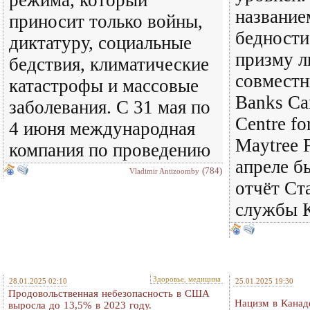
режима, который
название
приносит только войны,
бедности
диктатуру, социальные
призму л
бедствия, климатические
совместн
катастрофы и массовые
Banks Ca
заболевания. С 31 мая по
Centre fo
4 июня международная
Maytree 
компания по проведению
апреле б
(784)
Vladimir Antizoomby
отчёт Ст
службы 
Здоровье, медицина
28.01.2025 02:10
25.01.2025 19:30
Продовольственная небезопасность в США
Нацизм в Канад
выросла до 13,5% в 2023 году.