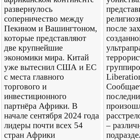
развернулось
представ
соперничество между
религиоз
Пекином и Вашингтоном,
после за
которые представляют
созданн
две крупнейшие
ультрапр
экономики мира. Китай
террорис
уже вытеснил США и ЕС
группиро
с места главного
Liberatio
торгового и
Сообщает
инвестиционного
последни
партнёра Африки. В
произошл
начале сентября 2024 года
расстрел
лидеры почти всех 54
– различ
стран Африки
подразде