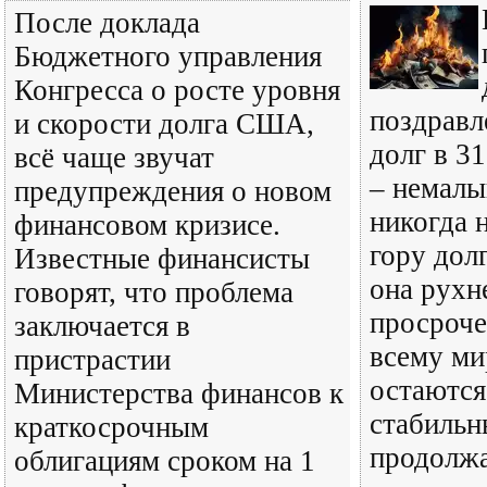
После доклада
Бюджетного управления
Конгресса о росте уровня
поздравл
и скорости долга США,
долг в 3
всё чаще звучат
– немалы
предупреждения о новом
никогда 
финансовом кризисе.
гору долг
Известные финансисты
она рухн
говорят, что проблема
просроче
заключается в
всему ми
пристрастии
остаются
Министерства финансов к
стабильн
краткосрочным
продолжа
облигациям сроком на 1