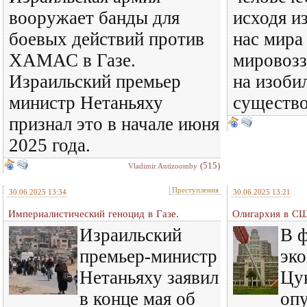
вооружает банды для
исходя и
боевых действий против
нас мира
ХАМАС в Газе.
мировозз
Израильский премьер
на изоби
министр Нетаньяху
существ
признал это в начале июня
2025 года.
(515)
Vladimir Antizoomby
Преступления
30.06.2025 13:34
30.06.2025 13:21
Империалистический геноцид в Газе.
Олигархия в С
Израильский
В 
премьер-министр
эко
Нетаньяху заявил
Цу
в конце мая об
оп