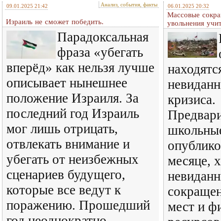
Анализ, события, факты
09.01.2025 21:42
06.01.2025 20:32
Массовые сокр
Израиль не сможет победить.
увольнения учи
Парадоксальная
фраза «убегать
вперёд» как нельзя лучше
находятс
описывает нынешнее
невиданн
положение Израиля. За
кризиса.
последний год Израиль
Предвар
мог лишь отрицать,
школьны
отвлекать внимание и
опублико
убегать от неизбежных
месяце, 
сценариев будущего,
невидан
которые все ведут к
сокраще
поражению. Прошедший
мест и ф
год неоднократно