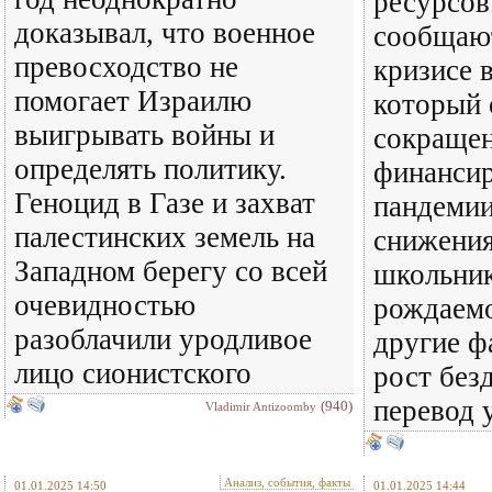
ресурсо
доказывал, что военное
сообщаю
превосходство не
кризисе 
помогает Израилю
который 
выигрывать войны и
сокраще
определять политику.
финансир
Геноцид в Газе и захват
пандеми
палестинских земель на
снижения
Западном берегу со всей
школьник
очевидностью
рождаем
разоблачили уродливое
другие ф
лицо сионистского
рост без
перевод 
(940)
Vladimir Antizoomby
Анализ, события, факты
01.01.2025 14:50
01.01.2025 14:44