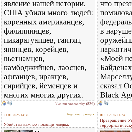
явление нашей истории.
что през
США убили много людей:
помилова
коренных американцев,
федерал
филиппинцев,
в наруше
никарагуанцев, гаитян,
оружейн
японцев, корейцев,
наркотич
вьетнамцев,
«Моей п
камбоджийцев, лаосцев,
Байденах
афганцев, иракцев,
Марселлу
сирийцев, йеменцев и
сказал О
многих многих других.
Black Ag
(826)
Vladimir Antizoomby
Бедствие, трагедия
01.01.2025 14:36
01.01.2025 14:24
Превращение Ук
Убийства важнее помощи людям.
террористическ