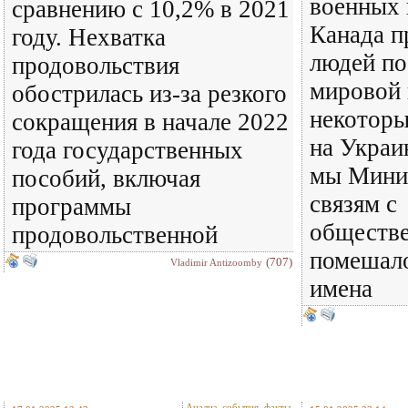
военных 
сравнению с 10,2% в 2021
Канада п
году. Нехватка
людей по
продовольствия
мировой 
обострилась из-за резкого
некоторы
сокращения в начале 2022
на Украи
года государственных
мы Мини
пособий, включая
связям с
программы
обществ
продовольственной
помешало
(707)
Vladimir Antizoomby
имена
Анализ, события, факты