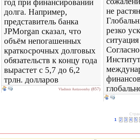
сожалени
год при финансировании
не растян
долга. Например,
Глобальн
представитель банка
резко ус
JPMorgan сказал, что
ситуация
объём непогашенных
Согласно
краткосрочных долговых
Институ
обязательств к концу года
междуна
вырастет с 5,7 до 6,2
финансов
трлн. долларов
глобальн
(857)
Vladimir Antizoomby
Стран
1
2
3
4
5