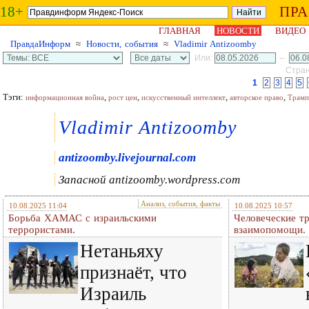
18+
ПР
ГЛАВНАЯ
НОВОСТИ
ВИДЕО
ПравдаИнформ
≈
Новости, события
≈
Vladimir Antizoomby
Или:
–
Стран
1
2
3
4
5
Тэги:
,
,
,
,
информационная война
рост цен
искусственный интеллект
авторское право
Трамп
Vladimir Antizoomby
antizoomby.livejournal.com
Запасной
antizoomby.wordpress.com
Анализ, события, факты
10.08.2025 11:04
10.08.2025 10:57
Борьба ХАМАС с израильскими
Человеческие т
террористами.
взаимопомощи.
Нетаньяху
признаёт, что
Израиль