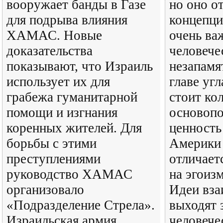
вооружает банды в Газе
но оно о
для подрыва влияния
концепци
ХАМАС. Новые
очень ва
доказательства
человече
показывают, что Израиль
незапамя
использует их для
главе уг
грабежа гуманитарной
стоит ко
помощи и изгнания
основоп
коренных жителей. Для
ценность
борьбы с этими
Америки 
преступлениями
отличает
руководство ХАМАС
на эгоиз
организовало
Идеи вза
«Подразделение Стрела».
выходят 
Израильская армия
человече