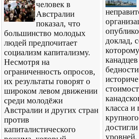
человек в
неправит
Австралии
организа
показал, что
опублико
большинство молодых
доклад, 
людей предпочитает
которому
социализм капитализму.
канадцев
Несмотря на
бедности
ограниченность опросов,
историче
их результаты говорят о
стоимост
широком левом движении
канадско
среди молодёжи
класса и
Австралии и других стран
крупного
против
достигли
капиталистического
уровней.