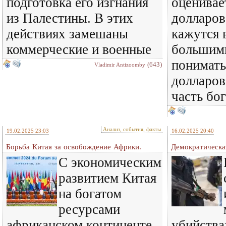
подготовка его изгнания
оценивае
из Палестины. В этих
долларов
действиях замешаны
кажутся 
коммерческие и военные
большим
понимать,
(643)
Vladimir Antizoomby
долларов 
часть бо
Анализ, события, факты
19.02.2025 23:03
16.02.2025 20:40
Борьба Китая за освобождение Африки.
Демократическа
С экономическим
развитием Китая
на богатом
ресурсами
африканском континенте
убийства