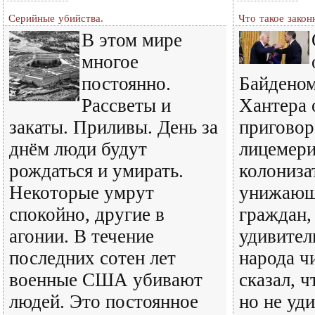
Серийные убийства.
Что такое закон
В этом мире
многое
постоянно.
Байденом
Рассветы и
Хантера 
закаты. Приливы. День за
приговор
днём люди будут
лицемери
рождаться и умирать.
колониза
Некоторые умрут
унижающ
спокойно, другие в
граждан,
агонии. В течение
удивител
последних сотен лет
народа ч
военные США убивают
сказал, ч
людей. Это постоянное
но не уд