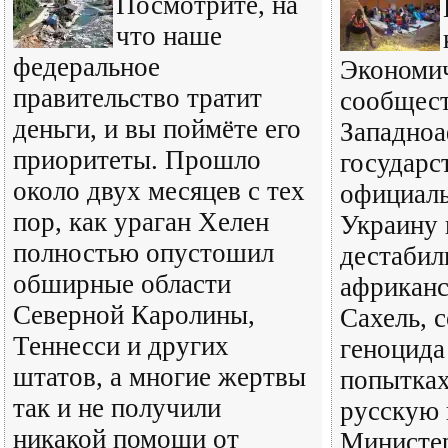
Посмотрите, на
что наше
федеральное
Экономи
правительство тратит
сообщес
деньги, и вы поймёте его
Западно
приоритеты. Прошло
государ
около двух месяцев с тех
официаль
пор, как ураган Хелен
Украину 
полностью опустошил
дестабил
обширные области
африканс
Северной Каролины,
Сахель, 
Теннесси и других
геноцида
штатов, а многие жертвы
попытках
так и не получили
русскую 
никакой помощи от
Министе