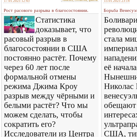
17.01.2025 12:43
15.01.2025 23:14
Рост расового разрыва в благосостоянии.
Борьба Венесуэ
Статистика
Боливари
доказывает, что
революци
расовый разрыв в
стала м
благосостоянии в США
империал
постоянно растёт. Почему
нападени
через 60 лет после
её начала
формальной отмены
Нынешни
режима Джима Кроу
Николас 
разрыв между чёрными и
венесуэл
белыми растёт? Что мы
обещают 
можем сделать, чтобы
интереса
сократить его?
ультрапр
Исследователи из Центра
США, ти