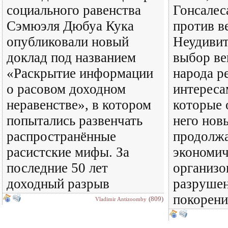
социального равенства
Гонсалес
Сэмюэля Дюбуа Кука
против в
опубликовали новый
Неудивит
доклад под названием
выбор ве
«Раскрытие информации
народа р
о расовом доходном
интерес
неравенстве», в котором
которые 
попытались развенчать
него нов
распространённые
продолж
расистские мифы. За
экономич
последние 50 лет
организо
доходный разрыв
разрушен
покорени
(809)
Vladimir Antizoomby