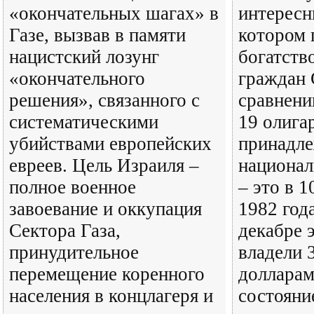
«окончательных шагах» в
интересн
Газе, вызвав в памяти
котором 
нацистский лозунг
богатств
«окончательного
граждан
решения», связанного с
сравнени
систематическими
19 олиг
убийствами европейских
принадл
евреев. Цель Израиля –
национал
полное военное
– это в 1
завоевание и оккупация
1982 год
Сектора Газа,
декабре 
принудительное
владели 3
перемещение коренного
долларам
населения в концлагеря и
состоян