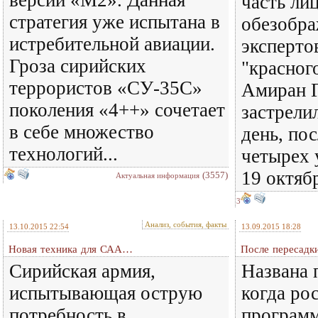
версии «М2». Данная
часть ли
стратегия уже испытана в
обезобра
истребительной авиации.
эксперто
Гроза сирийских
"красног
террористов «СУ-35С»
Амиран Г
поколения «4++» сочетает
застрели
в себе множество
день, по
технологий...
четырех 
19 октяб
(3557)
Актуальная информация
3
Анализ, события, факты
13.10.2015 22:54
13.09.2015 18:28
Новая техника для САА…
После пересадк
Сирийская армия,
Названа 
испытывающая острую
когда ро
потребность в
программ