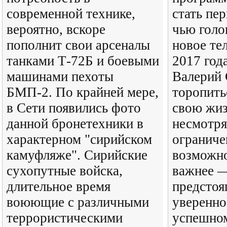
современной технике,
стать пе
вероятно, вскоре
чью голо
пополнит свои арсеналы
новое те
танками Т-72Б и боевыми
2017 года
машинами пехоты
Валерий 
БМП-2. По крайней мере,
торопить
в Сети появились фото
свою жиз
данной бронетехники в
несмотря
характерном "сирийском
огранич
камуфляже". Сирийские
возможно
сухопутные войска,
важнее 
длительное время
предстоя
воюющие с различными
уверенно
террористическими
успешном