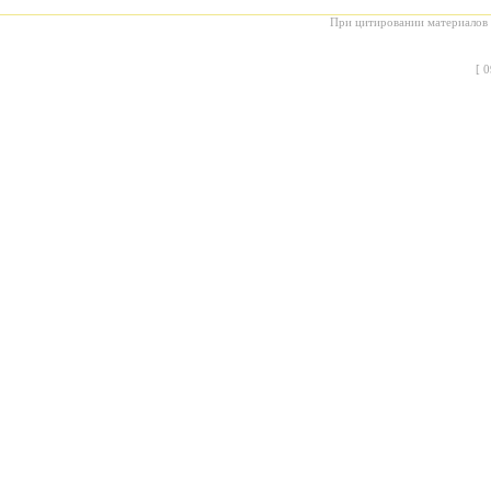
При цитировании материалов с
[
0