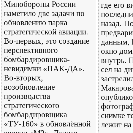
Минобороны России
где его в
наметило две задачи по
последни
обновлению парка
назад. П
стратегической авиации.
предвар
Во-первых, это создание
данным, 
перспективного
окно дом
бомбардировщика-
внутрь. 
невидимки «ПАК-ДА».
сел на ди
Во-вторых,
застрели
возобновление
Макарова
производства
опублико
стратегического
фотограф
бомбардировщика
снимке т
«ТУ-160» в обновлённой
лежит на