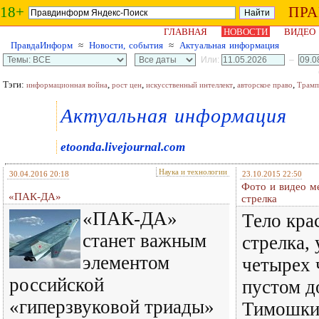
18+
ПР
ГЛАВНАЯ
НОВОСТИ
ВИДЕО
ПравдаИнформ
≈
Новости, события
≈
Актуальная информация
Или:
–
Тэги:
,
,
,
,
информационная война
рост цен
искусственный интеллект
авторское право
Трамп
Актуальная информация
etoonda.livejournal.com
Наука и технологии
30.04.2016 20:18
23.10.2015 22:50
Фото и видео м
«ПАК-ДА»
стрелка
«ПАК-ДА»
Тело кра
станет важным
стрелка,
элементом
четырех 
российской
пустом д
«гиперзвуковой триады»
Тимошкин