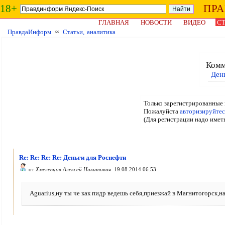
18+
ПР
ГЛАВНАЯ
НОВОСТИ
ВИДЕО
СТ
ПравдаИнформ
≈
Статьи, аналитика
Комм
Ден
Только зарегистрированные 
Пожалуйста
авторизируйтес
(Для регистрации надо имет
Re: Re: Re: Re: Деньги для Роснефти
от
Хмелевцов Алексей Никитович
19.08.2014 06:53
Aguarius,ну ты че как пидр ведешь себя,приезжай в Магнитогорск,н