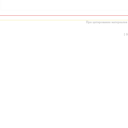
При цитировании материалов с
[
0