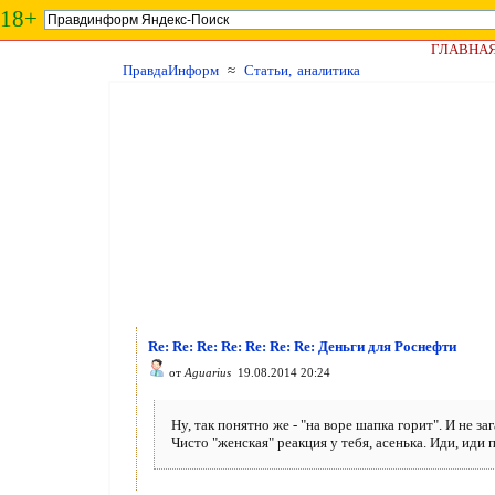
18+
ГЛАВНА
ПравдаИнформ
≈
Статьи, аналитика
Re: Re: Re: Re: Re: Re: Re: Деньги для Роснефти
от
Aguarius
19.08.2014 20:24
Ну, так понятно же - "на воре шапка горит". И не з
Чисто "женская" реакция у тебя, асенька. Иди, иди