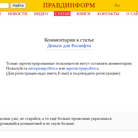
ПРАВДИНФОРМ
Рег
Я
НОВОСТИ
ВИДЕО
СТАТЬИ
КНИГИ
КОНТАКТЫ
О СА
Комментарии к статье
Деньги для Роснефти
Только зарегистрированные пользователи могут оставлять комментарии.
Пожалуйста
авторизируйтесь
или
зарегистрируйтесь.
(Для регистрации надо иметь E-mail и подтвердить регистрацию)
агасишь уже, не старайся, а то ещё больше проколами украсишься.
 промывайся ромашечкой и не скули больше.