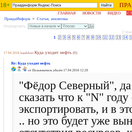
18+
ПР
ГЛАВНАЯ
НОВОСТИ
ВИДЕО
СТ
ПравдаИнформ
≈
Статьи, аналитика
Упорядочить:
Стран
1
2
3
4
5
6
7
8
9
10
11
12
13
14
1
Куда уходит нефть
(6)
17.04.2016
kajaleksei
Re: Куда уходит нефть
от
Пользователь удалён
17.04.2016 12:20
"Фёдор Северный", да
сказать что к "N" году
экспортировать, и в э
.. но это будет уже в