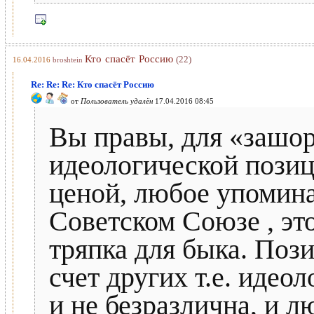
Кто спасёт Россию
(22)
16.04.2016
broshtein
Re: Re: Re: Кто спасёт Россию
от
Пользователь удалён
17.04.2016 08:45
Вы правы, для «зашо
идеологической пози
ценой, любое упомина
Советском Союзе , это
тряпка для быка. Поз
счет других т.е. идео
и не безразлична, и 