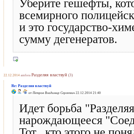
Уберите гешефты, кот
всемирного полицейск
и это государство-хим
сумму дегенератов.
Разделяя властвуй
(3)
22.12.2014
amfora
Re: Разделяя властвуй
от
Петров Владимир Сергеевич
22.12.2014 21:40
Идет борьба "Разделяя
нарождающееся "Соеди
Тот , кто этого не поня