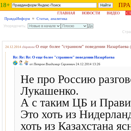
18+
ПР
ГЛАВНАЯ
НОВОСТИ
ВИДЕО
СТ
ПравдаИнформ
≈
Статьи, аналитика
Упорядочить:
Стран
О еще более "странном" поведении Назарбаева
24.12.2014
chipstone
Re: Re: Re: О еще более "странном" поведении Назарбаева
от
Петров Владимир Сергеевич
24.12.2014 13:26
Не про Россию разгов
Лукашенко.
А с таким ЦБ и Прави
Это хоть из Нидерланд
хоть из Казахстана яс