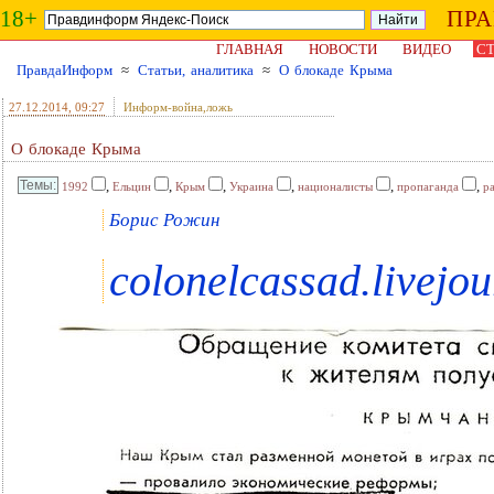
18+
ПР
ГЛАВНАЯ
НОВОСТИ
ВИДЕО
СТ
ПравдаИнформ
≈
Статьи, аналитика
≈
О блокаде Крыма
27.12.2014
, 09:27
Информ-война,ложь
О блокаде Крыма
,
,
,
,
,
,
1992
Ельцин
Крым
Украина
националисты
пропаганда
р
Борис Рожин
colonelcassad.livejo