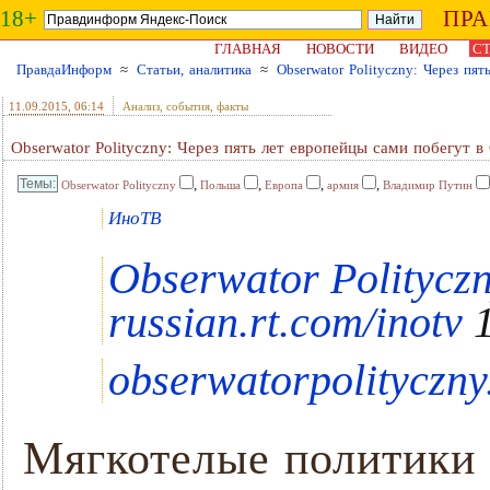
18+
ПР
ГЛАВНАЯ
НОВОСТИ
ВИДЕО
СТ
ПравдаИнформ
≈
Статьи, аналитика
≈
Obserwator Polityczny: Через пя
11.09.2015
, 06:14
Анализ, события, факты
Obserwator Polityczny: Через пять лет европейцы сами побегут в
,
,
,
,
Obserwator Polityczny
Польша
Европа
армия
Владимир Путин
ИноТВ
Obserwator Politycz
russian.rt.com/inotv
1
obserwatorpolityczn
Мягкотелые политики