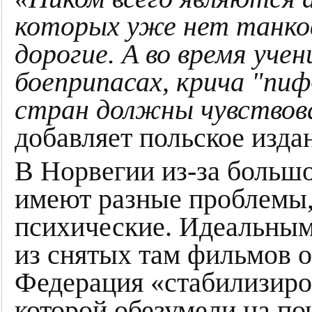
которых уже нет танко
дорогие. А во время уче
боеприпасах, крича "пи
стран должны чувствова
добавляет польское изда
В Норвегии из-за большо
имеют разные проблемы,
психические. Идеальным
из снятых там фильмов о
Федерация «стабилизиро
которой обезумели на по