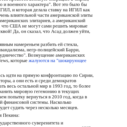
и военного характера". Вот это было бы
ИГИЛ, и которая делала ставку на ИГИЛ как
очень влиятельной части американской элиты
американских элитариев, а американский
ет, что США не могут сами решить мировые
вой! Да, он сказал, что Асад должен уйти,
явным намереньем разбить ей стекла,
 вандализма, негр-полицейский Барри,
трудничество". Возмущение американских
News, которые
жалуются на "шокирующее
лась идти на прямую конфронтацию по Сирии,
торы, а они есть и среди демократов
ь весь остальной мир в 1993 год, то более
хранить мировую гегемонию в текущих
ем попытку вернуться в 2010 год, когда в
ой финансовой системы. Насколько
дет судить через несколько месяцев.
я Пекина:
ударственного суверенитета и