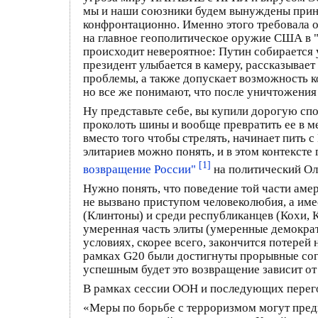
мы и наши союзники будем вынуждены приня
конфронтационно. Именно этого требовала о
на главное геополитическое оружие США в "
происходит невероятное: Путин собирается 
президент улыбается в камеру, рассказывае
проблемы, а также допускает возможность к
но все же понимают, что после уничтожения
Ну представьте себе, вы купили дорогую сп
проколоть шины и вообще превратить ее в м
вместо того чтобы стрелять, начинает пить
элитариев можно понять, и в этом контекст
[1]
возвращение России"
на политический Ол
Нужно понять, что поведение той части амер
не вызвано приступом человеколюбия, а имее
(Клинтоны) и среди республиканцев (Кохи, К
умеренная часть элиты (умеренные демокра
условиях, скорее всего, закончится потерей
рамках G20 были достигнуты прорывные сог
успешным будет это возвращение зависит от
В рамках сессии ООН и последующих перего
«Меры по борьбе с терроризмом могут пред