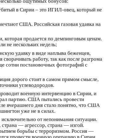
 несколько ощутимых бонусов:
битый в Сирии – это ИГИЛ-овец, который не
 мечтают США. Российская газовая удавка на
, которая продается по демпинговым ценам.
ли не нескольких недель;
нскую удавку в виде наплыва беженцев,
сворачивать работу, так как после разгрома
ще сотни постановочных фотографий с
зиция дорого стоит в самом прямом смысле,
сточники углеводородов.
проводит военную интервенцию в Сирии, и
играл партию. США пытались провести
сле вчерашнего дня стало понятно, что США
ашингтон уже не в силах.
ие исключительно от непонимания ситуации.
страна — агрессор, страна — изгой.
крытием борьбы с терроризмом. Россия —
ются провести военную операцию в Сирии,