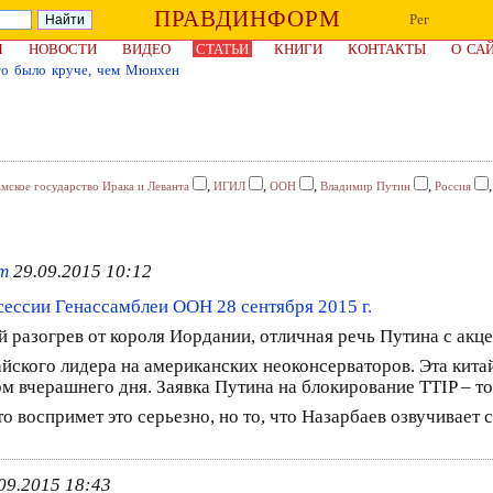
ПРАВДИНФОРМ
Рег
Я
НОВОСТИ
ВИДЕО
СТАТЬИ
КНИГИ
КОНТАКТЫ
О СА
то было круче, чем Мюнхен
,
,
,
,
мское государство Ирака и Леванта
ИГИЛ
ООН
Владимир Путин
Россия
om
29.09.2015 10:12
ессии Генассамблеи ООН 28 сентября 2015 г.
 разогрев от короля Иордании, отличная речь Путина с акце
йского лидера на американских неоконсерваторов. Эта китай
м вчерашнего дня. Заявка Путина на блокирование TTIP – т
 воспримет это серьезно, но то, что Назарбаев озвучивает 
09.2015 18:43