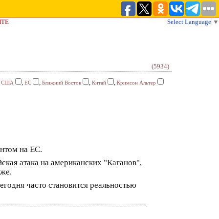
ЙТЕ
Select Language
▼
(5934)
,
,
,
,
,
США
ЕС
Ближний Восток
Китай
Кримсон Альтер
нтом на ЕС.
ская атака на американских "Каганов",
оже.
сегодня часто становится реальностью