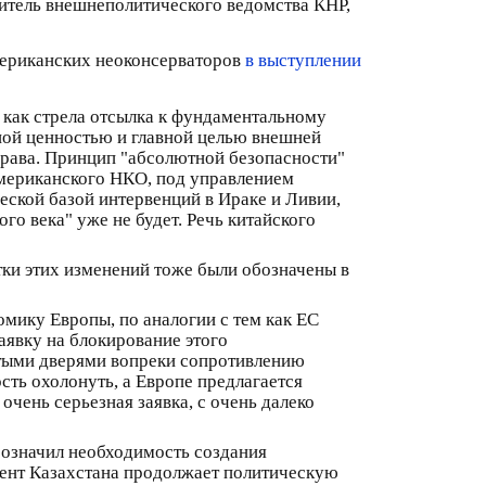
витель внешнеполитического ведомства КНР,
мериканских неоконсерваторов
в выступлении
 как стрела отсылка к фундаментальному
ной ценностью и главной целью внешней
рава. Принцип "абсолютной безопасности"
мериканского НКО, под управлением
еской базой интервенций в Ираке и Ливии,
о века" уже не будет. Речь китайского
ки этих изменений тоже были обозначены в
мику Европы, по аналогии с тем как ЕС
аявку на блокирование этого
ытыми дверями вопреки сопротивлению
сть охолонуть, а Европе предлагается
очень серьезная заявка, с очень далеко
бозначил необходимость создания
дент Казахстана продолжает политическую