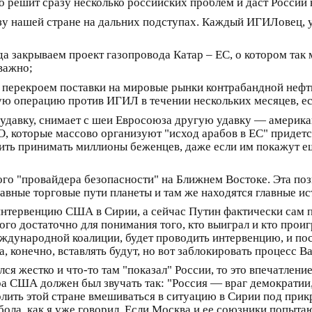
о решит сразу несколько российских проблем и даст России
 нашей стране на дальних подступах. Каждый ИГИЛовец, у
а закрываем проект газопровода Катар – ЕС, о котором так
 важно;
перекроем поставки на мировые рынки контрабандной нефти
ю операцию против ИГИЛ в течении нескольких месяцев, ес
 удавку, снимает с шеи Евросоюза другую удавку — америка
которые массово организуют "исход арабов в ЕС" придется 
ить принимать миллионы беженцев, даже если им покажут е
ного "провайдера безопасности" на Ближнем Востоке. Эта по
лавные торговые пути планеты и там же находятся главные и
интервенцию США в Сирии, а сейчас Путин фактически сам 
того достаточно для понимания того, кто выиграл и кто про
еждународной коалиции, будет проводить интервенцию, и по
, конечно, вставлять будут, но вот заблокировать процесс В
лся жестко и что-то там "показал" России, то это впечатлен
 США должен был звучать так: "Россия — враг демократии, 
ить этой стране вмешиваться в ситуацию в Сирии под при
ла, как я уже говорил. Если Москва и ее союзники попыта