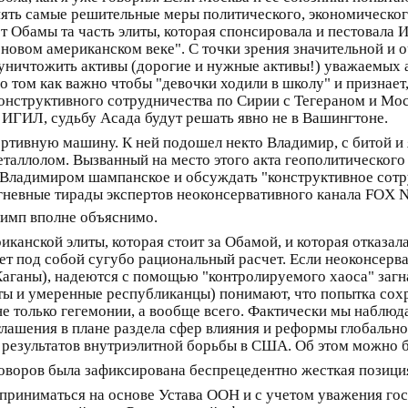
ть самые решительные меры политического, экономического 
т Обамы та часть элиты, которая спонсировала и пестовала 
новом американском веке". С точки зрения значительной и 
уничтожить активы (дорогие и нужные активы!) уважаемых 
т о том как важно чтобы "девочки ходили в школу" и призна
онструктивного сотрудничества по Сирии с Тегераном и Моск
 ИГИЛ, судьбу Асада будут решать явно не в Вашингтоне.
ортивную машину. К ней подошел некто Владимир, с битой и 
еталлолом. Вызванный на место этого акта геополитического
 с Владимиром шампанское и обсуждать "конструктивное со
е гневные тирады экспертов неоконсервативного канала FOX 
имп вполне объяснимо.
иканской элиты, которая стоит за Обамой, и которая отказа
т под собой сугубо рациональный расчет. Если неоконсерва
аганы), надеются с помощью "контролируемого хаоса" загнат
ты и умеренные республиканцы) понимают, что попытка со
 не только гегемонии, а вообще всего. Фактически мы наблюда
лашения в плане раздела сфер влияния и реформы глобальн
 результатов внутриэлитной борьбы в США. Об этом можно бу
воров была зафиксирована беспрецедентно жесткая позици
приниматься на основе Устава ООН и с учетом уважения гос