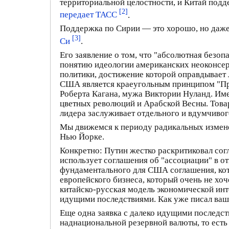
территориальной целостности, и Китай подд
[2]
передает ТАСС
.
Поддержка по Сирии — это хорошо, но даже
[3]
Си
.
Его заявление о том, что "абсолютная безо
понятию идеологии американских неоконсер
политики, достижение которой оправдывает
США является краеугольным принципом "Пр
Роберта Кагана, мужа Виктории Нуланд. Име
цветных революций и Арабской Весны. Товари
лидера заслуживает отдельного и вдумчивог
Мы движемся к периоду радикальных измене
Нью Йорке.
Конкретно: Путин жестко раскритиковал сог
использует соглашения об "ассоциации" в о
фундаментального для США соглашения, кот
европейского бизнеса, который очень не хо
китайско-русская модель экономической инте
идущими последствиями. Как уже писал ваш 
Еще одна заявка с далеко идущими последс
наднациональной резервной валюты, то ест