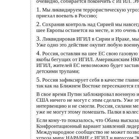
очевидно, собирается покончить с ИГИЛ. Эт
1.
Мы ликвидируем террористическую угрозу
приехал воевать в Россию;
2.
Сохранив контроль над Сирией мы навсегд
шее Европы останется на месте, и это очень
3.
Ликвидировав ИГИЛ в Сирии и Ираке, мы 
Уже одно это действие окупит любую военну
4.
Россия, оставляя на шее ЕС свою газовую
якобы бегущих от ИГИЛ. Американским НКО, 
ИГИЛ, жителей ЕС невозможно будет застав
детскими трупами;
5.
Россия зафиксирует себя в качестве глав
так как на Ближнем Востоке пересекаются г
В свое время Путин заблокировал военную 
США ничего не могут с этим сделать. Уже э
интервенцию и не смогли. Россия, силами м
уже не могут этому помешать. Палки в колеса
Если кому-то показалось, что Обама высказа
Конфронтационный вариант заявлений лидера
Международное сообщество не может позвол
угроза миру НАРАВНЕ с ИГИЛ и вирусом Эбо