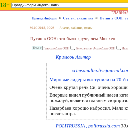
18+
ГЛАВНА
ПравдаИнформ
≈
Статьи, аналитика
≈
Путин в ООН: э
30.09.2015
, 00:28
Анализ, события, факты
Путин в ООН: это было круче, чем Мюнхен
,
,
Генассамблея ООН
Генеральная Ассамблея ООН
Исла
Кримсон Альтер
crimsonalter.livejournal.c
Мировые лидеры выступили на 70-й с
Очень крутая речь Си, очень хороший
Впервые видел публичный наезд кита
пожалуй, является главным сюрпризо
Назарбаев хорошо набросил. Мало кто
послезавтра.
POLITRUSSIA , politrussia.com
30.