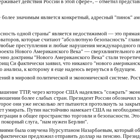
ерживает действия России в этой сфере», – отметил предста
 более значимым является конкретный, адресный "пинок" а
пасность одной страны" является недостижимой — это прямая
ваторов, которые считают "абсолютную безопасность" глав
 любые преступления и любые нарушения международного п
оекта Нового Американского Века" — сверхвлиятельного а
нно доктрины "Нового Американского Века" стали теоретич
щ Си фактически заявил, что никакого "нового американског
о анализа, к которому я еще надеюсь вернуться в будущем.
ний в мировой политической и экономической системе. Рост
лашение TTIP, через которое США надеялись "сожрать" эконо
тношении более слабых стран. Президент России обозначил з
орое они уже несколько лет пытаются протолкнуть за закр
чет умирать. Путин настойчиво намекает США на необходимо
грации в общее пространство торговли и безопасности. Это 
покорный слуга, "нам нужен Берлин".
твиями была озвучена Нурсултаном Назарбаевым, который о
ь фактически предложил отправить доллар на пенсию. Прези