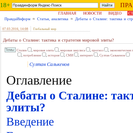
18+
ПР
ГЛАВНАЯ
НОВОСТИ
ВИДЕО
СТ
ПравдаИнформ
≈
Статьи, аналитика
≈
Дебаты о Сталине: тактика и ст
07.03.2016
, 14:08
Глобальный мир
Дебаты о Сталине: тактика и стратегия мировой элиты?
,
,
,
,
Сталин
мировая элита
мировая закулиса
прогноз
экономическая 
,
,
,
,
,
потребление
история
СМИ
интернет
Султан Салькенов
Султан Салькенов
Оглавление
Дебаты о Сталине: так
элиты?
Введение