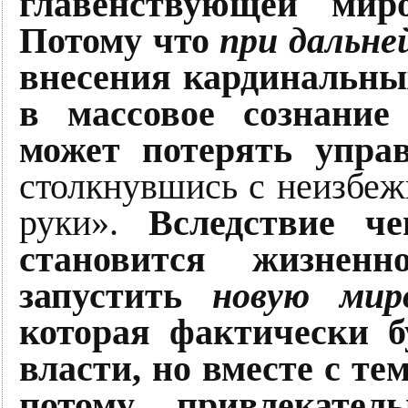
главенствующей миро
Потому что
при дальне
внесения кардинальн
в массовое сознание
может потерять управ
столкнувшись с неизбеж
руки».
Вследствие ч
становится жизнен
запустить
новую миро
которая фактически б
власти, но вместе с те
потому привлекате