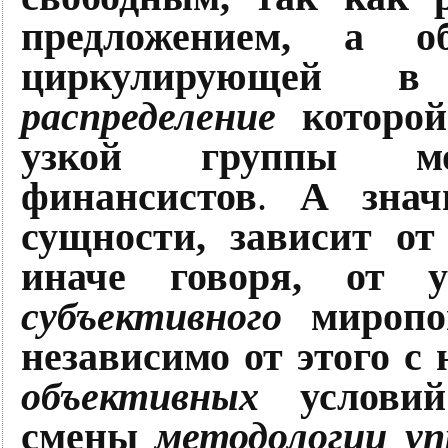
предложением, а о
циркулирующей 
распределение
которой
узкой группы мо
финансистов
.
А знач
сущности, зависит от
иначе говоря, от у
субъективного
миропо
независимо от этого с
объективных
условий 
смены
методологии у