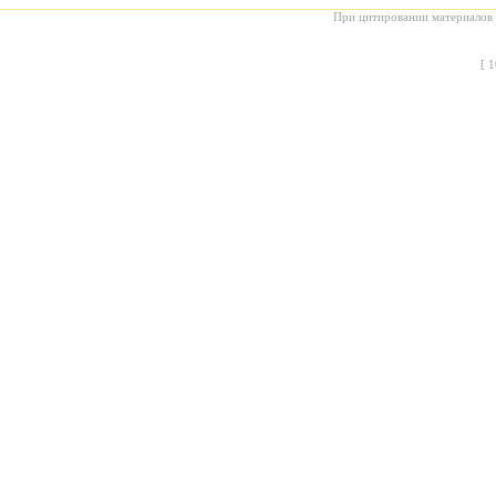
При цитировании материалов с
[
1