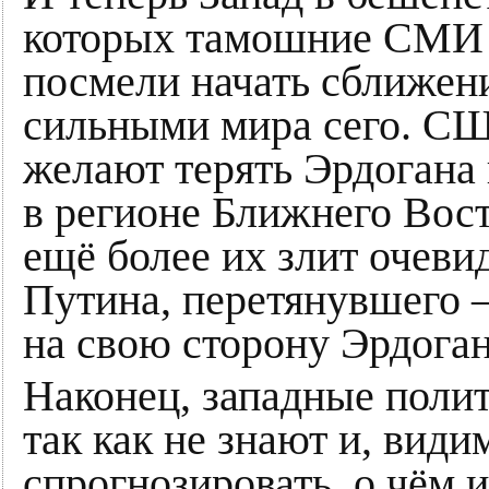
которых тамошние СМИ 
посмели начать сближени
сильными мира сего. СШ
желают терять Эрдогана 
в регионе Ближнего Вос
ещё более их злит очев
Путина, перетянувшего –
на свою сторону Эрдоган
Наконец, западные полит
так как не знают и, види
спрогнозировать, о чём 