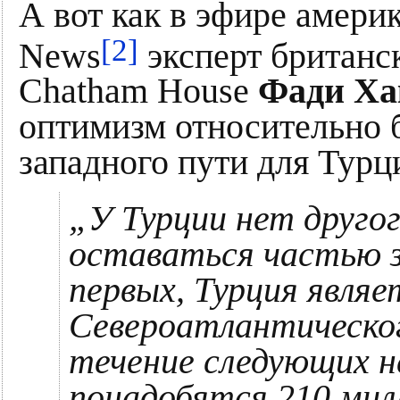
А вот как в эфире амери
[2]
News
эксперт британс
Chatham House
Фади Ха
оптимизм относительно 
западного пути для Турц
„У Турции нет другог
оставаться частью з
первых, Турция являе
Североатлантическог
течение следующих н
понадобятся 210 милл