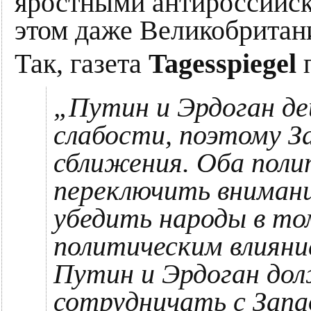
яростными антироссийск
этом даже Великобрита
Так, газета
Tagesspiegel
„Путин и Эрдоган де
слабости, поэтому З
сближения. Оба пол
переключить внимание
убедить народы в то
политическим влияни
Путин и Эрдоган до
сотрудничать с Запа