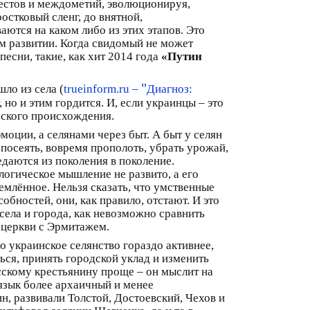
жестов и междометий, эволюционируя,
остковый сленг, до внятной,
ются на каком либо из этих этапов. Это
м развитии. Когда свидомый не может
песни, такие, как хит 2014 года
«Путин
"
ло из села (
trueinform.ru –
Диагноз:
т, но и этим гордится. И, если украинцы – это
льского происхождения.
ции, а селянами через быт. А быт у селян
 посеять, вовремя прополоть, убрать урожай,
едаются из поколения в поколение.
огическое мышление не развито, а его
млённое. Нельзя сказать, что умственные
обностей, они, как правило, отстают. И это
ела и города, как невозможно сравнить
 церкви с Эрмитажем.
о украинское селянство гораздо активнее,
ься, принять городской уклад и изменить
сскому крестьянину проще – он мыслит на
язык более архаичный и менее
, развивали Толстой, Достоевский, Чехов и