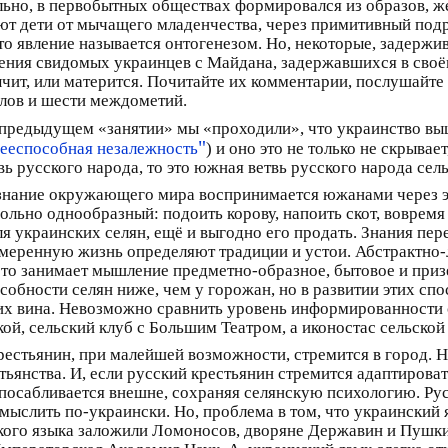
ально, в первобытных обществах формировался из образов, 
ют дети от мычащего младенчества, через примитивный подр
 явление называется онтогенезом. Но, некоторые, задержива
ния свидомых украинцев с Майдана, задержавшихся в своё
ычит, или матерится. Почитайте их комментарии, послушайте 
 слов и шести междометий.
предыдущем «занятии» мы «проходили», что украинство выш
"
ееспособная незалежность
) и оно это не только не скрывае
вь русского народа, то это южная ветвь русского народа се
нание окружающего мира воспринимается южанами через эмо
ольно однообразный: подоить корову, напоить скот, вовремя
ля украинских селян, ещё и выгодно его продать. Знания пер
меренную жизнь определяют традиции и устои. Абстрактно-л
то занимает мышление предметно-образное, бытовое и призе
собности селян ниже, чем у горожан, но в развитии этих спос
их вина. Невозможно сравнить уровень информированности с
ой, сельский клуб с Большим Театром, а иконостас сельской
крестьянин, при малейшей возможности, стремится в город. Н
тьянства. И, если русский крестьянин стремится адаптироват
посабливается внешне, сохраняя селянскую психологию. Ру
мыслить по-украински. Но, проблема в том, что украинский 
ого языка заложили Ломоносов, дворяне Державин и Пушкин