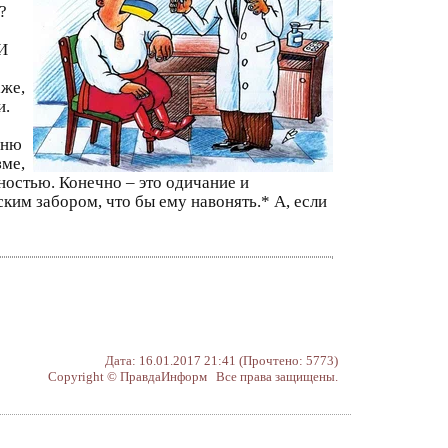
?
И
аже,
и.
вню
зме,
ностью. Конечно – это одичание и
ким забором, что бы ему навонять.* А, если
Дата: 16.01.2017 21:41 (Прочтено: 5773)
Copyright © ПравдаИнформ Все права защищены.