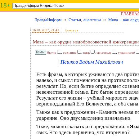
18+
ГЛАВНА
ПравдаИнформ
≈
Статьи, аналитика
≈
Мова – как оруд
16.01.2017
, 21:41
Культура
Мова – как орудие недобросовестной конкуренции
,
,
,
,
бытие
сознание
язык
свидомые
украинство
Пешков Вадим Михайлович
Есть фразы, в которых уживаются два проти
налево, и смысл поменяется на противополож
результат. Но, если бытие определяет созна
невежественной семье. Его бытие определяла
Результат его жизни – учёный мирового знач
верноподданный Его Величества, а оба сына
Также как в предложении «Казнить нельзя п
ударение. Оно двусмысленно изначально.
Тоже, можно сказать и о предложении:
«Язы
язык. Что здесь первично, что вторично?