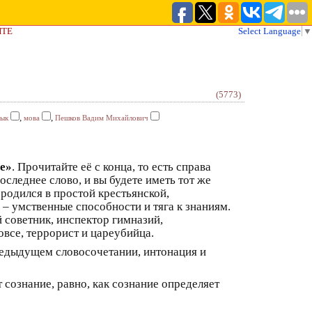
ЙТЕ
Select Language
▼
(5773)
,
,
зык
мова
Пешков Вадим Михайлович
е»
. Прочитайте её с конца, то есть справа
следнее слово, и вы будете иметь тот же
 родился в простой крестьянской,
 – умственные способности и тяга к знаниям.
 советник, инспектор гимназий,
все, террорист и цареубийца.
предыдущем словосочетании, интонация и
т сознание, равно, как сознание определяет