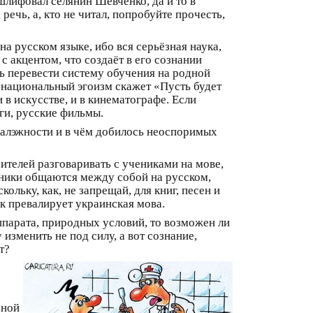
шлифовал селянин Шевченко, да и то в
речь, а, кто не читал, попробуйте прочесть,
на русском языке, ибо вся серьёзная наука,
 с акцентом, что создаёт в его сознании
ть перевести систему обучения на родной
о национальный эгоизм скажет «Пусть будет
 в искусстве, и в кинематографе. Если
ги, русские фильмы.
эзалэжности и в чём добилось неоспоримых
чителей разговаривать с учениками на мове,
вники общаются между собой на русском,
льку, как, не запрещай, для книг, песен и
ак превалирует украинская мова.
ппарата, природных условий, то возможен ли
зменить не под силу, а вот сознание,
т?
ьной