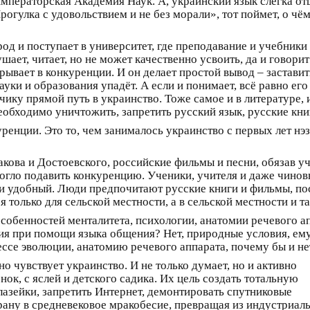
Императорская Академия Наук. А, украинский язык слегка от
огулка с удовольствием и не без морали», тот поймет, о чём 
од и поступает в университет, где преподавание и учебники 
шает, читает, но не может качественно усвоить, да и говорит
рывает в конкуренции. И он делает простой вывод – застави
ауки и образования упадёт. А если и понимает, всё равно ег
ику прямой путь в украинство. Тоже самое и в литературе, и
еобходимо уничтожить, запретить русский язык, русские кни
ренции. Это то, чем занималось украинство с первых лет н
акова и Достоевского, российские фильмы и песни, обязав у
смогло подавить конкуренцию. Ученики, учителя и даже чино
 удобный. Люди предпочитают русские книги и фильмы, поско
я только для сельской местности, а в сельской местности и т
особенностей менталитета, психологии, анатомии речевого а
я при помощи языка общения? Нет, природные условия, ему и
ессе эволюции, анатомию речевого аппарата, почему бы и не
но чувствует украинство. И не только думает, но и активно
ок, с яслей и детского садика. Их цель создать тотальную
лазейки, запретить Интернет, демонтировать спутниковые
рану в средневековое мракобесие, превращая из индустриал