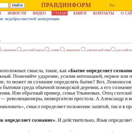
ПРАВДИНФОРМ
Рег
Я
НОВОСТИ
ВИДЕО
СТАТЬИ
КНИГИ
КОНТАКТЫ
О СА
ие недобросовестной конкуренции.
.
,
,
,
,
,
,
украинцы
русский народ
селяне
мышление
украинский язык
русский я
воположных смысла, такие, как
«Бытие определяет сознани
ный. Поменяйте ударение, усилив интонацией, первое или по
ние, то может ли сознание определять бытие? Вот, Ломоносов
 бытовая среда обычной поморской деревни, а его сознание
ения. Или обратный пример, семья Ульяновых. Отец статский
 — революционеры, низвергатели престола. А Александр и во
омиловать», смысл определяет положение запятой, так и в 
к определяет сознание»
. И действительно, Язык определяе