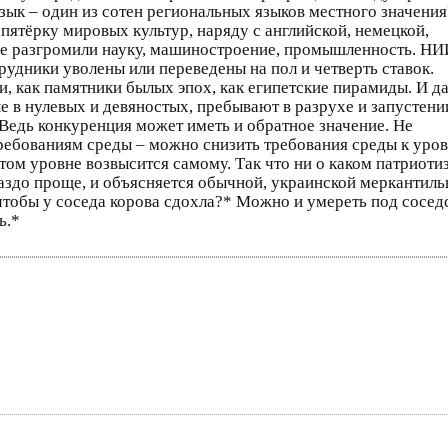
зык – один из сотен региональных языков местного значения
 пятёрку мировых культур, наряду с английской, немецкой,
же разгромили науку, машиностроение, промышленность. НИ
рудники уволены или переведены на пол и четверть ставок.
, как памятники былых эпох, как египетские пирамиды. И д
е в нулевых и девяностых, пребывают в разрухе и запустени
 Ведь конкуренция может иметь и обратное значение. Не
требованиям среды – можно снизить требования среды к уро
этом уровне возвысится самому. Так что ни о каком патриоти
раздо проще, и объясняется обычной, украинской меркантиль
 чтобы у соседа корова сдохла?* Можно и умереть под соседс
ь.*