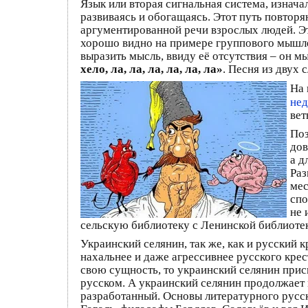
Язык или вторая сигнальная система, изнач
развиваясь и обогащаясь. Этот путь повторя
аргументированной речи взрослых людей. Это
хорошо видно на примере группового мышле
выразить мысль, ввиду её отсутствия – он м
хело, ла, ла, ла, ла, ла, ла»
. Песня из двух
На 
нед
вет
Поз
дов
а д
Раз
мес
спо
не 
сельскую библиотеку с Ленинской библиотек
Украинский селянин, так же, как и русский 
нахальнее и даже агрессивнее русского крес
свою сущность, то украинский селянин прис
русском. А украинский селянин продолжает 
разработанный. Основы литературного русск