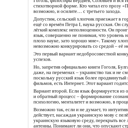
Гоголь, философы Бердяев, Соловьёв и вся 
стихотворной форме. Кто читал его прозу «Пр
возможно, и осилите… с третьего захода.
Допустим, сельский хлопчик приезжает в гор
ещё со времён Петра I, наука русская. Он слу
лёгкий комплекс неполноценности. Он проиг
язык, совершенно не понимая, что уровень н
плохо науке, зато хорошо мне». Такому хлопч
невозможно конкурировать со средой – её н
Это первый вариант недобросовестной конку
успехов.
Но, запретив официально книги Гоголя, Булг
даже, на переменах – украинство так и не 
поскольку русский язык более продвинутый и
фильмов, есть Интернет. Этот вариант годитс
Вариант второй. Если язык формируется из 
и обратный процесс – формирование сознани
психологию, менталитет и возможно, в проц
Возможно так, если и не думает, то интуитив
действует, насаждая украинскую мову с пелён
украинскую языковую среду, перекрыть все 
антенны. Понимают ли они, что опускают ст