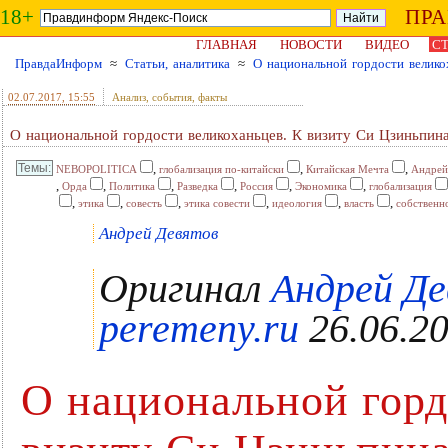
18+
ПР
ГЛАВНАЯ
НОВОСТИ
ВИДЕО
СТ
ПравдаИнформ
≈
Статьи, аналитика
≈
О национальной гордости велико
02.07.2017
, 15:55
Анализ, события, факты
О национальной гордости великоханьцев. К визиту Си Цзиньпин
,
,
,
NEBOPOLITICA
глобализация по-китайски
Китайская Мечта
Андрей
,
,
,
,
,
,
Орда
Политика
Разведка
Россия
Экономика
глобализация
,
,
,
,
,
,
этика
совесть
этика совести
идеология
власть
собственн
Андрей Девятов
Оригинал
Андрей Де
peremeny.ru
26.06.2
О национальной горд