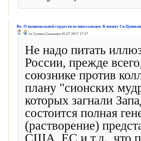
Re: О национальной гордости великоханьцев. К визиту Си Цзиньп
от
Султан Салькенов
02.07.2017 17:57
Не надо питать иллю
России, прежде всего
союзнике против колл
плану "сионских муд
которых загнали Запа
состоится полная ген
(растворение) предст
США, ЕС и т.д., что п