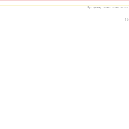
При цитировании материалов с
[
0