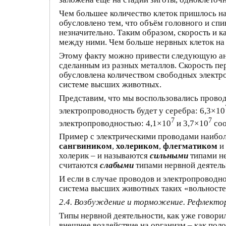
Чем большее количество клеток пришлось на
обусловлено тем, что объём головного и спи
незначительно. Таким образом, скорость и 
между ними. Чем больше нервных клеток на 
Этому факту можно привести следующую ана
сделанным из разных металлов. Скорость пер
обусловлена количеством свободных электрон
системе высших животных.
Представим, что мы воспользовались провод
электропроводность будет у серебра: 6,3×10
7
7
электропроводностью: 4,1×10
и 3,7×10
соо
Пример с электрическими проводами наибол
сангвиником
,
холериком
,
флегматиком
и
холерик – и называются
сильными
типами не
считаются
слабыми
типами нервной деятель
И если в случае проводов и электропроводн
система высших животных таких «вольностей
2.4. Возбуждение и торможение. Рефлектор
Типы нервной деятельности, как уже говорил
внешнее воздействие на организм – как поло