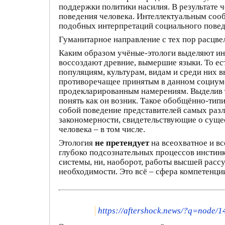
поддержки политики насилия. В результате 
поведения человека. Интеллектуальным соо
подобных интерпретаций социального поведе
Гуманитарное направление с тех пор расцвел
Каким образом учёные-этологи выделяют инс
воссоздают древние, вымершие языки. То е
популяциям, культурам, видам и среди них 
противоречащее принятым в данном социуме
продекларированным намерениям. Выделив та
понять как он возник. Такое обобщённо-тип
собой поведение представителей самых раз
закономерности, свидетельствующие о суще
человека – в том числе.
Этология
не претендует
на всеохватное и в
глубоко подсознательных процессов инстин
системы, ни, наоборот, работы высшей расс
необходимости. Это всё – сфера компетенци
https://aftershock.news/?q=node/