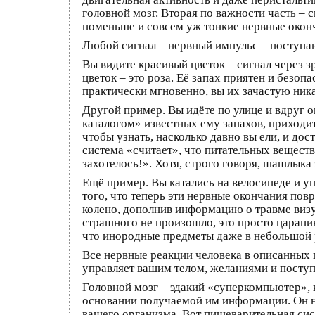
головной мозг. Вторая по важности часть – 
поменьше и совсем уж тонкие нервные окон
Любой сигнал – нервный импульс – поступаю
Вы видите красивый цветок – сигнал через 
цветок – это роза. Её запах приятен и безо
практически мгновенно, вы их зачастую ник
Другой пример. Вы идёте по улице и вдруг о
каталогом» известных ему запахов, приходи
чтобы узнать, насколько давно вы ели, и д
система «считает», что питательных веществ
захотелось!». Хотя, строго говоря, шашлыка
Ещё пример. Вы катались на велосипеде и уп
того, что теперь эти нервные окончания пов
колено, дополнив информацию о травме визу
страшного не произошло, это просто царапи
что инородные предметы даже в небольшой р
Все нервные реакции человека в описанных 
управляет вашим телом, желаниями и поступ
Головной мозг – эдакий «суперкомпьютер», 
основании получаемой им информации. Он н
вашего организма. Вот пищеварительная сис