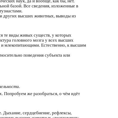
еских наук, да и вообще, как бы, нет.
льной базой. Все сведения, изложенные в
тузиастами.
 и других высших животных, выводы из
я те виды живых существ, у которых
ктура головного мозга у всех высших
и и млекопитающими. Естественно, к высшим
тносительно поведения субъекта или
тельности.
х. Попробуем же разобраться, о чём идёт
е. Дыхание, сердцебиение, рефлексы,
 систему высших животных «возглавляет»