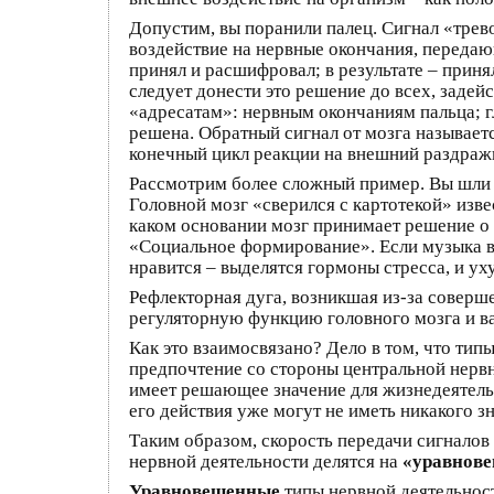
Допустим, вы поранили палец. Сигнал «трево
воздействие на нервные окончания, передаю
принял и расшифровал; в результате – приня
следует донести это решение до всех, задей
«адресатам»: нервным окончаниям пальца; г
решена. Обратный сигнал от мозга называет
конечный цикл реакции на внешний раздраж
Рассмотрим более сложный пример. Вы шли п
Головной мозг «сверился с картотекой» изве
каком основании мозг принимает решение о
«Социальное формирование». Если музыка ва
нравится – выделятся гормоны стресса, и ух
Рефлекторная дуга, возникшая из-за соверш
регуляторную функцию головного мозга и ва
Как это взаимосвязано? Дело в том, что тип
предпочтение со стороны центральной нервн
имеет решающее значение для жизнедеятельн
его действия уже могут не иметь никакого з
Таким образом, скорость передачи сигналов
нервной деятельности делятся на
«уравнов
Уравновешенные
типы нервной деятельнос