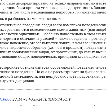
чего было дискредитировано не только направление, но и ес
бществом была принята установка на недопустимость биолог
ния, в том числе наследования некоторых личностных качес
о, и разбилось на множество школ.
тинктивное поведение среди всего комплекса поведенческих
сть, сравниваются поведенческие схемы животных (или люд
выявляются однотипные. Особенно показательно в этом смыс
 нормам и обычаям, а у людей – также поведение, противор
кое поведение, этолог пытается понять, в чём его нынешняя
ичное, видоцелесообразное (хотя бы в прошлом) поведение 
личных зоологических видов, от простейших, до самых высш
ствовании общих поведенческих принципов касающихся всех
сестороннее объяснение всех особенностей поведения челове
ктивного поведения. Но она не рассматривает ни физиологи
удочной деятельности, или неглубоких слоёв подсознания, 
и других дисциплин.
1410806
22:14 - 14/Авг/24 ПРИМУЛА КЭТ