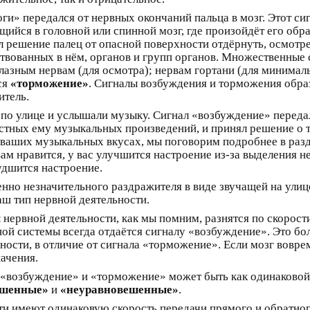
ги» передался от нервных окончаний пальца в мозг. Этот си
щийся в головной или спинной мозг, где произойдёт его обр
л решение палец от опасной поверхности отдёрнуть, осмотрет
ствованных в нём, органов и групп органов. Множественные 
лазным нервам (для осмотра); нервам гортани (для минимал
ся
«торможение»
. Сигналы возбуждения и торможения обр
итель.
о улице и услышали музыку. Сигнал «возбуждение» передалс
стных ему музыкальных произведений, и принял решение о то
 ваших музыкальных вкусах, мы поговорим подробнее в раз
м нравится, у вас улучшится настроение из-за выделения не
удшится настроение.
енно незначительного раздражителя в виде звучащей на ули
ш тип нервной деятельности.
ы нервной деятельности, как мы помним, разнятся по скорос
ой системы всегда отдаётся сигналу «возбуждение». Это бо
ости, в отличие от сигнала «торможение». Если мозг вовре
начения.
 «возбуждение» и «торможение» может быть как одинаковой,
ешенные»
и
«неуравновешенные»
.
ти имеют одинаковую скорость передачи прямого и обратно