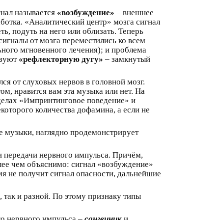
гнал называется
«возбуждение»
– внешнее
аботка. «Аналитический центр» мозга сигнал
ь, подуть на него или облизать. Теперь
сигналы от мозга переместились ко всем
ьного мгновенного лечения); и проблема
азуют
«рефлекторную дугу»
– замкнутый
я от слуховых нервов в головной мозг.
м, нравится вам эта музыка или нет. На
делах «Импринтинговое поведение» и
которого количества дофамина, а если не
це музыки, наглядно продемонстрирует
ти передачи нервного импульса. Причём,
лее чем объяснимо: сигнал «возбуждение»
мя не получит сигнал опасности, дальнейшие
 так и разной. По этому признаку типы
го нервного импульса –
сангвиник
и