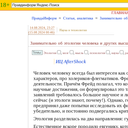
18+
ГЛАВНА
ПравдаИнформ
≈
Статьи, аналитика
≈
Занимательно об
14.08.2024
, 23:27
Наука и технологии
(15.08.2024 00:46)
Занимательно об этологии человека и других выс
,
,
,
,
,
Этология
мозг
мысль
псизология
наука
р
ИЦ AfterShock
Человек человеку всегда был интересен как
характеров, про холериков-флегматиков. Фр
деятельности. Причём Фрейд полагал, что к
научные достижения, он формулировал это та
заявлений требовалось большое научное и л
сейчас (и этологи знают, почему!). Однако,
предпринял даже попытки исследовать их фи
убедительно, и постоянно подвергались крит
Этология разделилась на два направления: г
Естественное вскоре породило евгенику, ко