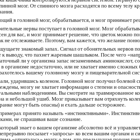
спинной мозг. От спинного мозга расходятся по всему телу к
чания.
щий в головной мозг, обрабатывается, и мозг принимает ре
зрительные нервы поступает в головной мозг. Мозг обрабат
пасен для вас, и мозг принимает решение, что цветок можно п
ак не отслеживаете. Поэтому, вам кажется, что желание пон
щущаете знакомый запах. Сигнал от обонятельных нервов пос
т к выводу, что пахнет жареным шашлыком. После чего «нап
остаточный ли у организма запас незаменимых аминокислот, 
 в организме недостаточно, или не хватает именно сложных 
 захотелось вашему головному мозгу и пищеварительной систе
али, ударившись коленом. Головной мозг получил болевой си
реждены, мозгу не хватает информации о степени и опасност
альными наблюдениями. Вы смотрите на травмированное кол
на и небольшой ушиб. Мозг приказывает вам отряхнуть колен
анке могут быть опасны) и ехать дальше осторожнее.
примерах принято называть «инстинктивными». Инстинктивно
ками, не спрашивая ваше сознание.
который знает о вашем организме абсолютно всё и управляет
епрерывно посылает «запросы» ко всем вашим органам и си
тема «отчиталась» мозгу о том, что предыдущая порция пищ