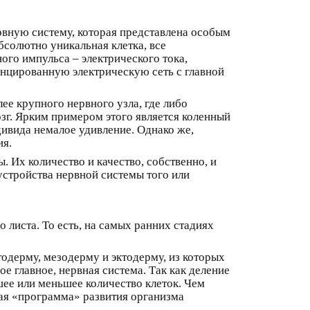
рвную систему, которая представлена особым
бсолютно уникальная клетка, все
ого импульса – электрического тока,
нцированную электрическую сеть с главной
е крупного нервного узла, где либо
озг. Ярким примером этого является коленный
дивида немалое удивление. Однако же,
ия.
 Их количество и качество, собственно, и
 устройства нервной системы того или
листа. То есть, на самых ранних стадиях
одерму, мезодерму и эктодерму, из которых
е главное, нервная система. Так как деление
ее или меньшее количество клеток. Чем
кая «программа» развития организма