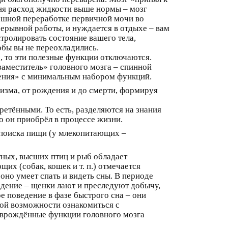
дня расход жидкости выше нормы – мозг
ешной переработке первичной мочи во
прерывной работы, и нуждается в отдыхе – вам
тролировать состояние вашего тела,
тобы вы не переохладились.
), то эти полезные функции отключаются.
заместитель» головного мозга – спинной
вления» с минимальным набором функций.
изма, от рождения и до смерти, формируя
етёнными. То есть, разделяются на знания
о он приобрёл в процессе жизни.
 поиска пищи (у млекопитающих –
тных, высших птиц и рыб обладает
х (собак, кошек и т. п.) отмечается
оно умеет спать и видеть сны. В периоде
едение – щенки лают и преследуют добычу,
е поведение в фазе быстрого сна – они
кой возможности ознакомиться с
о врождённые функции головного мозга