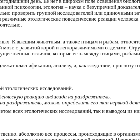
сегодняшний день. Её нет в широком поле освещения биологич
анной психологии, этология – наука с безупречной доказате
льно проверить группой исследователей или одиночными эн
я различные этологические поведенческие реакции человека
оятельно.
ных. К высшим животным, а также птицам и рыбам, относятс
мозг, с развитой корой и легкоразличимыми отделами. Стру
 существенные отличия, которые есть между птицами, рыбам
ежат классификации, анализу, и, как следствие, прогнозу о
й этологических исследований.
денческую реакцию индивида на раздражитель.
 на раздражитель, можно определить его тип нервной дея
етом всех этологических исследований, так и выводом из ни
бственно, абсолютно все процессы, происходящие в организм
тика кишечника контролируются нервной системой. Нервную