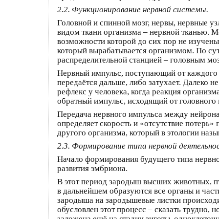
2.2. Функционирование нервной системы.
Головной и спинной мозг, нервы, нервные у
видом ткани организма – нервной тканью. Ме
возможности которой до сих пор не изучены
который вырабатывается организмом. По су
распределительной станцией – головным мо
Нервный импульс, поступающий от каждого м
передаётся дальше, либо затухает. Далеко 
рефлекс у человека, когда реакция организ
обратный импульс, исходящий от головного 
Передача нервного импульса между нейронам
определяет скорость и «отсутствие потерь» 
другого организма, который в этологии назы
2.3. Формирование типа нервной деятельно
Начало формирования будущего типа нервной
развития эмбриона.
В этот период зародыш высших животных, пт
в дальнейшем образуются все органы и части
зародыша на зародышевые листки происходи
обусловлен этот процесс – сказать трудно,
заложена ещё на стадии зиготы, одноклеточ