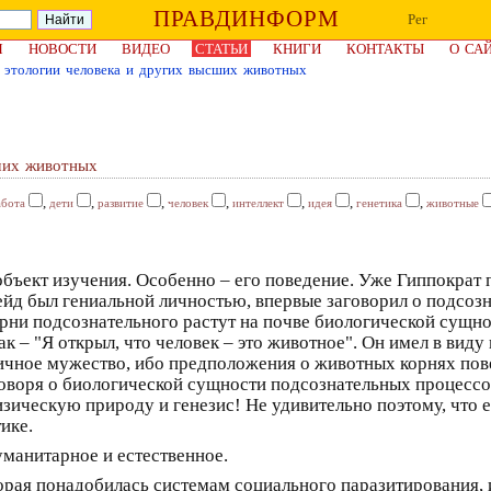
ПРАВДИНФОРМ
Рег
Я
НОВОСТИ
ВИДЕО
СТАТЬИ
КНИГИ
КОНТАКТЫ
О СА
 этологии человека и других высших животных
ших животных
,
,
,
,
,
,
,
абота
дети
развитие
человек
интеллект
идея
генетика
животные
 объект изучения. Особенно – его поведение. Уже Гиппокра
ейд был гениальной личностью, впервые заговорил о подсоз
орни подсознательного растут на почве биологической сущн
к – "Я открыл, что человек – это животное". Он имел в виду
ичное мужество, ибо предположения о животных корнях пове
 говоря о биологической сущности подсознательных процессов
зическую природу и генезис! Не удивительно поэтому, что е
ике.
уманитарное и естественное.
торая понадобилась системам социального паразитирования,