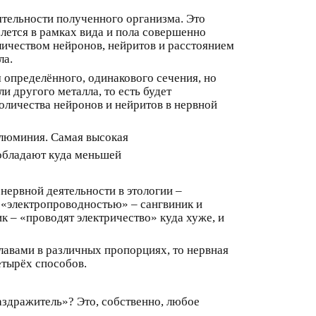
ятельности полученного организма. Это
блется в рамках вида и пола совершенно
личеством нейронов, нейритов и расстоянием
ла.
определённого, одинакового сечения, но
и другого металла, то есть будет
количества нейронов и нейритов в нервной
алюминия. Самая высокая
 обладают куда меньшей
ервной деятельности в этологии –
й «электропроводностью» – сангвиник и
к – «проводят электричество» куда хуже, и
лавами в различных пропорциях, то нервная
етырёх способов.
аздражитель»? Это, собственно, любое