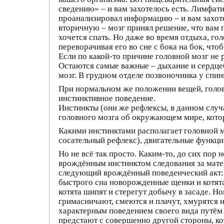
сведению» – и вам захотелось есть. Лимфат
проанализировал информацию – и вам захот
вторичную – мозг принял решение, что вам п
хочется спать. Но даже во время отдыха, го
переворачивая его во сне с бока на бок, что
Если по какой-то причине головной мозг не 
Остаются самые важные – дыхание и сердцеб
мозг. В грудном отделе позвоночника у спи
При нормальном же положении вещей, голов
инстинктивное поведение.
Инстинкты (они же рефлексы, в данном случ
головного мозга об окружающем мире, котор
Какими инстинктами располагает головной 
сосательный рефлекс), двигательные функц
Но не всё так просто. Каким-то, до сих пор
врождённым инстинктом следования за матер
следующий врождённый поведенческий акт: н
быстрого сна новорожденные щенки и котята
котята шипят и стерегут добычу в засаде. 
гримасничают, смеются и плачут, хмурятся 
характерным поведением своего вида путём 
предстают с совершенно другой стороны, ко