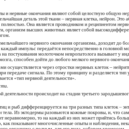
злы и нервные окончания являют собой целостную общую не
льчайшая деталь этой ткани – нервная клетка, нейрон. Это а
 полностью. Она является проводником и реципиентом нервн
ти, организм высших животных являет собой высокодиффере
згом.
ельчайшего нервного окончания организма, доходит до боле
не каждый импульс передаётся непосредственно в головной м
ма на постукивания молоточком невропатолога вызывает у ин
мозга, способен дойти до любого мелкого нервного окончан
и осуществляется через отростки нервных клеток – нейриты.
при передаче сигнала. По этому принципу и разделяется тип
вается «тип нервной деятельности».
сти.
 деятельности происходит на стадии третьего зародышевого 
иц и рыб дифференцируется на три разных типа клеток – энт
 тела. Из эктодермы разовьются кожные покровы, и, что само
т неравномерно, то на каждый из них может прийтись больш
 но, как показывают многочисленные опыты и наблюдения, не
ного организма с полным, для его вида, набором хромосом.