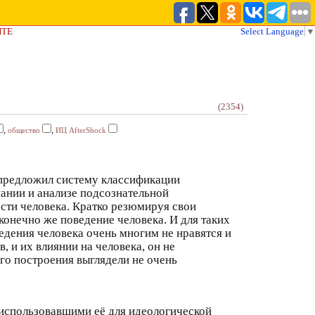
ЙТЕ
Select Language
▼
(2354)
,
,
общество
ИЦ AfterShock
т предложил систему классификации
нании и анализе подсознательной
ости человека. Кратко резюмируя свои
 конечно же поведение человека. И для таких
дения человека очень многим не нравятся и
, и их влиянии на человека, он не
го построения выглядели не очень
 использовавшими её для идеологической