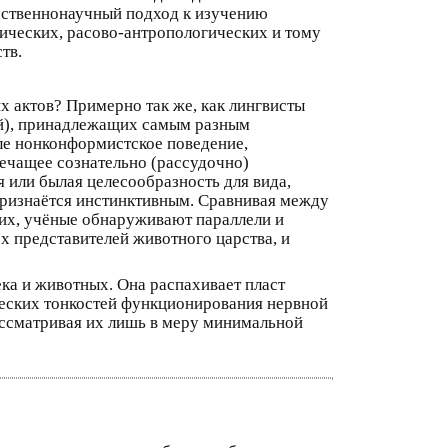
тественнонаучный подход к изучению
ических, расово-антропологических и тому
тв.
 актов? Примерно так же, как лингвисты
ей), принадлежащих самым разным
ле нонконформистское поведение,
ечащее сознательно (рассудочно)
 или былая целесообразность для вида,
признаётся инстинктивным. Сравнивая между
их, учёные обнаруживают параллели и
 представителей животного царства, и
ка и животных. Она распахивает пласт
ческих тонкостей функционирования нервной
рассматривая их лишь в меру минимальной