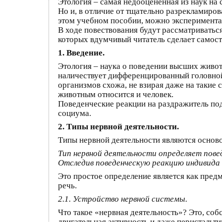
Этология – самая недооценённая из наук на 
Но и, в отличие от тщательно разрекламиров
этом учебном пособии, можно эксперимента
В ходе повествования будут рассматриватьс
которых вдумчивый читатель сделает самост
1. Введение.
Этология – наука о поведении высших живот
наличествует дифференцированный головной 
организмов схожа, не взирая даже на такие
животным относится и человек.
Поведенческие реакции на раздражитель подл
социума.
2. Типы нервной деятельности.
Типы нервной деятельности являются осново
Тип нервной деятельности определяет пове
Отследив поведенческую реакцию индивида
Это простое определение является как предм
речь.
2.1. Устройство нервной системы.
Что такое «нервная деятельность»? Это, со
двигательная активность и даже перисталь