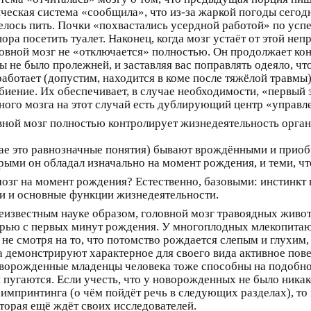
ическая система «сообщила», что из-за жаркой погоды сего
елось пить. Почки «похвастались усердной работой» по усп
ора посетить туалет. Наконец, когда мозг устаёт от этой не
ловной мозг не «отключается» полностью. Он продолжает кон
бы не было пролежней, и заставляя вас поправлять одеяло, ч
работает (допустим, находится в коме после тяжёлой травмы
иение. Их обеспечивает, в случае необходимости, «первый 
нного мозга на этот случай есть дублирующий центр «упра
ной мозг полностью контролирует жизнедеятельность орган
ае это равнозначные понятия) бывают врождёнными и приобр
ыми он обладал изначально на момент рождения, и теми, чт
мозг на момент рождения? Естественно, базовыми: инстинкт
ии и основные функции жизнедеятельности.
 неизвестным науке образом, головной мозг травоядных живо
ью с первых минут рождения. У многоплодных млекопитающи
е смотря на то, что потомство рождается слепым и глухим, 
 демонстрируют характерное для своего вида активное пов
Новорожденные младенцы человека тоже способны на подобно
и пугаются. Если учесть, что у новорожденных не было ника
импринтинга (о чём пойдёт речь в следующих разделах), т
торая ещё ждёт своих исследователей.