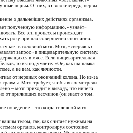
рупные нервы. От них, в свою очередь, нервы
шение о дальнейших действиях организма.
ывает полученную информацию, «узнаёт»
онюхать. Все эти процессы происходят
юхать розу пришло совершенно спонтанно.
тупает в головной мозг. Мозг, «сверяясь с
равляет запрос» в пищеварительную систему,
содержащихся в мясе. Если пищеварительная
белков, то вы подумаете: «Ой, как шашлыка
ме, а не вам, как личности.
гнал от нервных окончаний колена. Но из-за
и травмы. Мозг требует, чтобы вы осмотрели
ено – мозг приходит к выводу, что ничего
о от прилипших песчинок (он знает о том,
е поведение – это когда головной мозг
 вашим телом, так, как считает нужным на
стемам органов, контролируя состояние
и благополучно переварена. Мозг «принял к