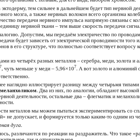
 эктодерму, тем сильнее в дальнейшем будет тип нервной де
нного мозга, а также нервных волокон всего организма коле
качество передачи нервного импульса напрямую связаны с ко
единицу нервной ткани – тем выше скорость передачи сигна
логию. Допустим, мы передаём электричество по проводам 
едачи будет зависеть от электрической проводимости того ил
ов в его структуре, что полностью соответствует вопросу 
ами из четырёх разных металлов – серебра, меди, золота и 
7
7
, чуть меньше у меди – 5,96×10
. А вот золото и алюминий
тветственно.
ее наглядно иллюстрирует разницу между четырьмя типами н
меланхоликом
. Два из них, по аналогии, обладают высоко
рвной деятельности, остальные два – флегматик и меланхоли
ности.
ости металлов мы можем пытаться экспериментировать со сп
» не допускает, и формируется только каким-то одним из ч
ная дуга.
ось, различаются по реакции на раздражитель. Что такое «р
жительное, так и отрицательное.