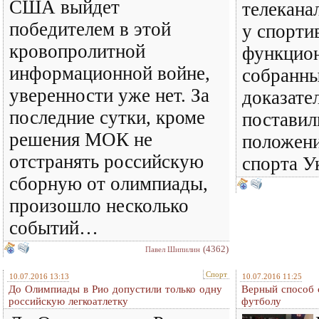
США выйдет
телекана
победителем в этой
у спорти
кровопролитной
функцион
информационной войне,
собранн
уверенности уже нет. За
доказате
последние сутки, кроме
поставил
решения МОК не
положени
отстранять российскую
спорта У
сборную от олимпиады,
произошло несколько
событий…
(4362)
Павел Шипилин
Спорт
10.07.2016 13:13
10.07.2016 11:25
До Олимпиады в Рио допустили только одну
Верный способ 
российскую легкоатлетку
футболу