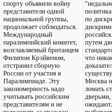
спорту объявили войну
"недаль
представители одной
политика
национальной группы,
по дискр
продолжает соблюдаться.
дискрим
Международный
российск
паралимпийский комитет,
путем д
возглавляемый британцем
стандарт
Филипом Крэйвеном,
что ника
отстранил сборную
доказате
России от участия в
существу
Паралимпиаде. Эту
Москва н
закономерность надо
ломать с
учитывать российским
дверьми,
представителям и не
ожидают.
голосовать за граждан
выбирает