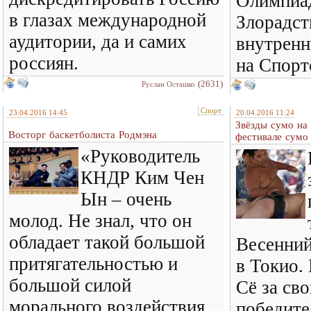
Олимпиа
в глазах международной
Злорадст
аудитории, да и самих
внутренн
россиян.
на Спорт
(2631)
Руслан Осташко
Спорт
23.04.2016 14:45
20.04.2016 11:24
Звёзды сумо на
Восторг баскетболиста Родмэна
фестивале сумо
«Руководитель
КНДР Ким Чен
Ын – очень
молод. Не знал, что он
обладает такой большой
Весенний
притягательностью и
в Токио.
большой силой
Сё за св
морального воздействия.
победите