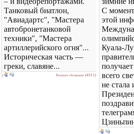
– и видеорепортажами.
зимние и
Танковый биатлон,
С момент
"Авиадартс", "Мастера
этой ин
автобронетанковой
Междуна
техники", "Мастера
олимпийс
артиллерийского огня"...
Куала-Л
Историческая часть —
правител
греки, славяне...
получает
всего св
(4311)
Военное обозрение
1
не стала
Президен
поздрав
телеграм
Цзиньпин