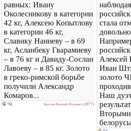
равных: Ивану
наблюдая
Околесникову в категории
российск
42 кг, Алексею Копытлову
стала от
в категории 46 кг,
довольно
Славику Наниеву – в 69
Например
кг, Асланбеку Гварамиеву
российск
– в 76 кг и Давиду-Сослан
Алексей 
Лавоеву – в 85 кг. Золото
Иван Шты
в греко-римской борьбе
золото Ч
получили Александр
проходив
Комаров...
Наш дуэт
результа
(2877)
Королев Василий Игоревич
Вторыми
белорусы.