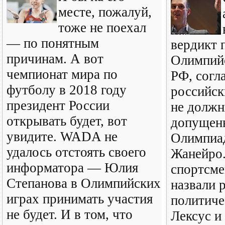
месте, пожалуй,
тоже не поехал
— по понятным
вердикт 
причинам. А вот
Олимпийс
чемпионат мира по
РФ, согл
футболу в 2018 году
российск
президент России
не должн
открывать будет, вот
допущены
увидите. WADA не
Олимпиад
удалось отстоять своего
Жанейро
информатора — Юлия
спортсме
Степанова в Олимпийских
назвали 
играх принимать участия
политиче
не будет. И в том, что
Лексус и