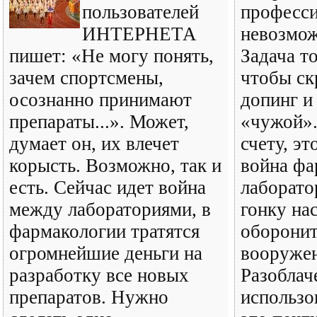
пользователей
професси
ИНТЕРНЕТА
невозмож
пишет: «Не могу понять,
Задача то
зачем спортсмены,
чтобы ск
осознанно принимают
допинг и
препараты...». Может,
«чужой»
думает он, их влечет
счету, эт
корысть. Возможно, так и
война фа
есть. Сейчас идет война
лаборато
между лабораториями, в
гонку на
фармакологии тратятся
оборони
огромнейшие деньги на
вооруже
разработку все новых
Разоблач
препаратов. Нужно
использо