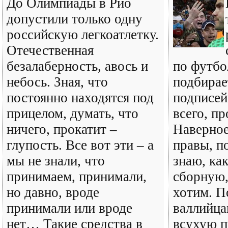
До Олимпиады в Рио
допустили только одну
российскую легкоатлетку.
Отечественная
безалаберность, авось и
по футбо
небось. Зная, что
подбирае
постоянно находятся под
подписей,
прицелом, думать, что
всего, п
ничего, прокатит –
Наверное
глупость. Все вот эти – а
правы, по
мы не знали, что
знаю, ка
принимаем, принимали,
сборную
но давно, вроде
хотим. П
принимали или вроде
валлийца
нет… Такие средства в
всухую п