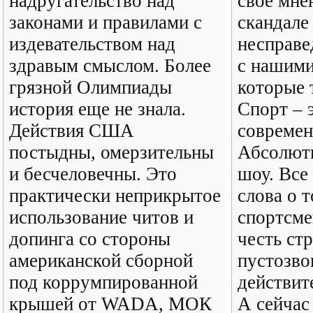
надругательство над
свое мне
законами и правилами с
скандале 
издевательством над
несправе
здравым смыслом. Более
с нашими
грязной Олимпиады
которые 
история еще не знала.
Спорт – 
Действия США
современ
постыдны, омерзительны
Абсолют
и бесчеловечны. Это
шоу. Все
практически неприкрытое
слова о т
использование читов и
спортсм
допинга со стороны
честь ст
американской сборной
пустозво
под коррумпированной
действит
крышей от WADA, МОК
А сейчас 