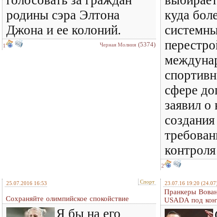
родины сэра Элтона
куда бол
Джона и ее колоний.
системны
перестро
(5374)
Черная Молния
1
междуна
спортивн
сфере до
заявил о
создания
требован
контрол
2
Спорт
25.07.2016 16:53
23.07.16 19:20
(24.07
Пранкеры Вован
Сохраняйте олимпийское спокойствие
USADA под кон
Я бы на его