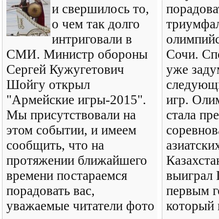
и свершилось то,
порадова
о чем так долго
триумфа
интриговали в
олимпийс
СМИ. Министр обороны
Сочи. Сп
Сергей Кужугетович
уже заду
Шойгу открыл
следующ
"Армейские игры-2015".
игр. Оли
Мы присутствовали на
стала пр
этом событии, и имеем
соревнов
сообщить, что на
азиатских
протяжении ближайшего
Казахста
времени постараемся
выиграл 
порадовать вас,
первым г
уважаемые читатели фото
который 