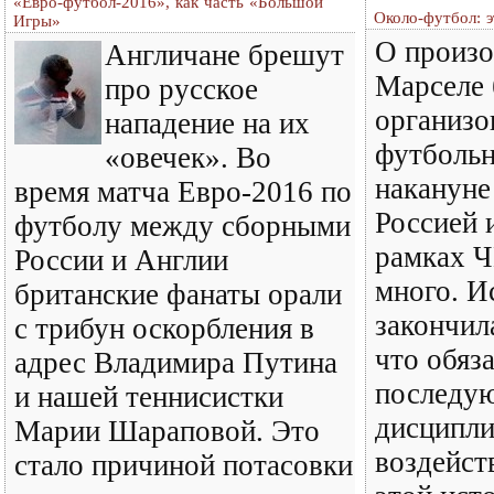
«Евро-футбол-2016», как часть «Большой
Около-футбол: э
Игры»
О произ
Англичане брешут
Марселе 
про русское
организо
нападение на их
футболь
«овечек». Во
накануне
время матча Евро-2016 по
Россией 
футболу между сборными
рамках Ч
России и Англии
много. И
британские фанаты орали
закончил
с трибун оскорбления в
что обяз
адрес Владимира Путина
последу
и нашей теннисистки
дисципли
Марии Шараповой. Это
воздейст
стало причиной потасовки