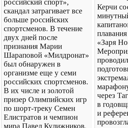
российский спорт»,
Керчи со
скандал затрагивает все
минутны
больше российских
капитано
спортсменов. В течение
плавания
двух дней после
«Заря Но
признания Марии
Меропри
Шараповой «Милдронат»
проводил
был обнаружен в
подготов
организме еще у семи
экстрема
российских спортсменов.
марафон
В их числе и золотой
через Та
призер Олимпийских игр
в годовщ
по шорт-треку Семен
и рефере
Елистратов и чемпион
провозг
мира Павел Кулижников.