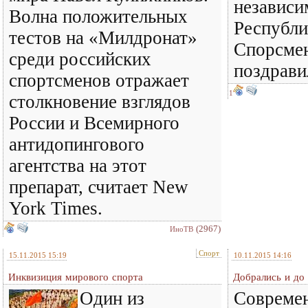
независ
Волна положительных
Республи
тестов на «Милдронат»
Спорсмен
среди российских
поздравил
спортсменов отражает
1
столкновение взглядов
России и Всемирного
антидопингового
агентства на этот
препарат, считает New
York Times.
(2967)
ИноТВ
Спорт
15.11.2015 15:19
10.11.2015 14:16
Инквизиция мирового спорта
Добрались и до
Один из
Совреме