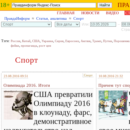
18+
ПР
ГЛАВНАЯ
НОВОСТИ
ВИДЕО
СТ
ПравдаИнформ
≈
Статьи, аналитика
≈
Спорт
Или:
–
Стран
Тэги:
,
,
,
,
,
,
,
,
,
Россия
Китай
США
Украина
Сирия
Евросоюз
Англия
Трамп
Путин
Порошенко
,
,
фейки
пропаганда
рост цен
Спорт
Спорт
23.08.2016 09:51
10.08.2016 21:32
Олимпиада 2016. Итоги
Причем тут спо
США превратили
Олимпиаду 2016
в клоунаду, фарс,
демонстративное