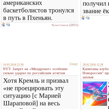
американских
получил
баскетболистов тронулся
звание ёк
в путь в Пхеньян.
(2651)
Чучхе Сонгун
Спорт
10.03.2016 22:30
28.02.2016 12:28
NYT: Запрет на «Милдронат» особенно
Капитаны клубо
сильно ударил по российским атлетам
Новороссии" пр
заплыв
Хотя Кремль и призвал
«не проецировать эту
ситуацию [с Марией
Шараповой] на весь