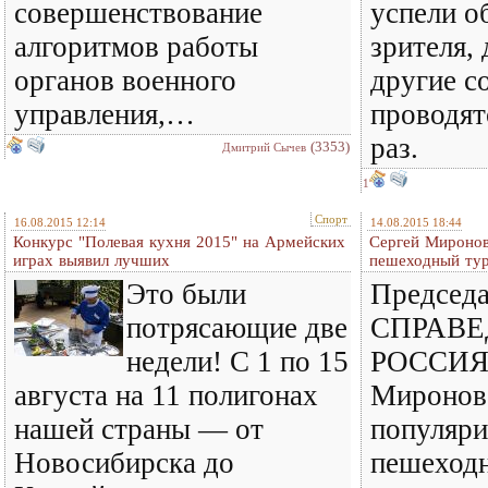
совершенствование
успели о
алгоритмов работы
зрителя, 
органов военного
другие с
управления,…
проводят
раз.
(3353)
Дмитрий Сычев
1
Спорт
16.08.2015 12:14
14.08.2015 18:44
Конкурс "Полевая кухня 2015" на Армейских
Сергей Миронов
играх выявил лучших
пешеходный ту
Это были
Председа
потрясающие две
СПРАВЕ
недели! С 1 по 15
РОССИЯ 
августа на 11 полигонах
Миронов 
нашей страны — от
популяри
Новосибирска до
пешеходн