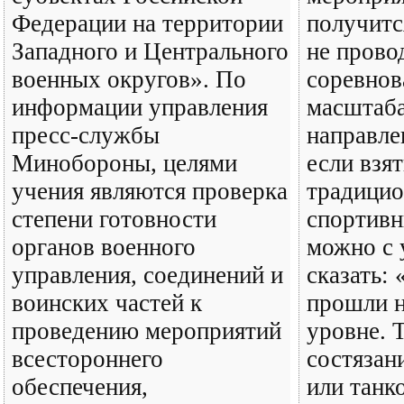
Федерации на территории
получитс
Западного и Центрального
не прово
военных округов». По
соревнов
информации управления
масштаба
пресс-службы
направле
Минобороны, целями
если взят
учения являются проверка
традици
степени готовности
спортивн
органов военного
можно с 
управления, соединений и
сказать
воинских частей к
прошли 
проведению мероприятий
уровне. 
всестороннего
состязани
обеспечения,
или танк