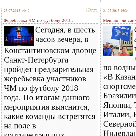
Спорт
25.07.2015 14:49
21.07.2015 16:34
Жеребьевка ЧМ по футболу 2018.
Мешают ли сан
Сегодня, в шесть
часов вечера, в
Константиновском дворце
Санкт-Петербурга
по водны
пройдет предварительная
«В Казан
жеребьевка участников
спортсме
ЧМ по футболу 2018
Бразилии
года. По итогам данного
Японии, 
мероприятия выяснится,
Италии, 
какие команды встретятся
Северной
на поле в
Нидерлан
континентальных