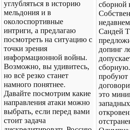
углубляться в историю
сборной 
мельдония и в
Собствен
околоспортивные
недавнем
интриги, а предлагаю
Сандей Т
посмотреть на ситуацию с
предложи
точки зрения
допинг л
информационной войны.
допускае
Возможно, вы удивитесь,
сборную.
но всё резко станет
пробуют
намного понятнее.
договори
Давайте посмотрим какие
это мини
направления атаки можно
западны
выбрать, если перед вами
откровен
стоит задача
отстране
дискредитировать Россию