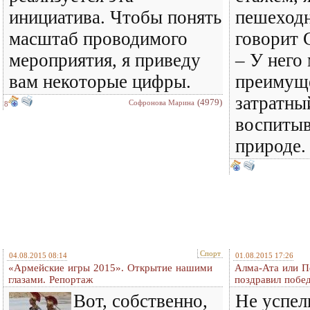
инициатива. Чтобы понять
пешеходн
масштаб проводимого
говорит 
мероприятия, я приведу
– У него
вам некоторые цифры.
преимуще
затратны
(4979)
Софронова Марина
8
воспитыв
природе.
Спорт
04.08.2015 08:14
01.08.2015 17:26
«Армейские игры 2015». Открытие нашими
Алма-Ата или П
глазами. Репортаж
поздравил побед
Вот, собственно,
Не успел