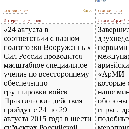
Спорт
24.08.2015 10:07
19.08.2015 14:54
Интересные учения
Итоги «Армейск
«24 августа в
Заверши
соответствии с планом
двухнеде
подготовки Вооруженных
первыми
Сил России проводится
междуна
масштабное специальное
армейски
учение по всестороннему
«АрМИ —
обеспечению
которые 
группировки войск.
наше мин
Практические действия
обороны.
пройдут с 24 по 29
игры с д
августа 2015 года в шести
подобны
субъектах Российской
мероприя