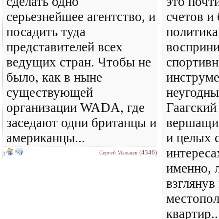
сделать одно
это почт
серьезнейшее агентство, и
счетов и
посадить туда
политик
представителей всех
восприни
ведущих стран. Чтобы не
спортивн
было, как в ныне
инструме
существующей
неугодны
организации WADA, где
Гаагский
заседают одни британцы и
вершащи
американцы...
и целых 
интереса
(4346)
Сергей Мальцев
1
именно, 
взглянув
местопол
квартир..