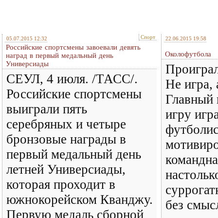
Спорт
05.07.2015 12:32
22.06.2015 19:58
Российские спортсмены завоевали девять
Околофутбола
наград в первый медальный день
Универсиады
Проиграл
СЕУЛ, 4 июля. /ТАСС/.
Не игра,
Российские спортсмены
Главный 
выиграли пять
игру игр
серебряных и четыре
футболис
бронзовые награды в
мотивиро
первый медальный день
командна
летней Универсиады,
настольк
которая проходит в
суррогат
южнокорейском Кванджу.
без смыс
Первую медаль сборной