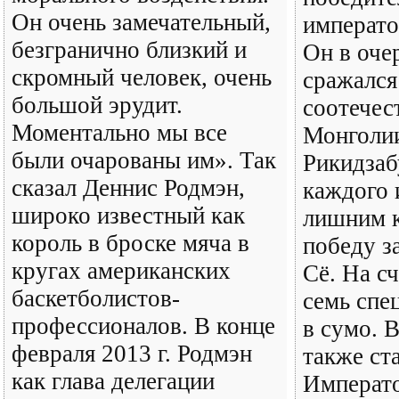
Он очень замечательный,
императо
безгранично близкий и
Он в оче
скромный человек, очень
сражался
большой эрудит.
соотечес
Моментально мы все
Монголи
были очарованы им». Так
Рикидзаб
сказал Деннис Родмэн,
каждого 
широко известный как
лишним 
король в броске мяча в
победу з
кругах американских
Сё. На с
баскетболистов-
семь спе
профессионалов. В конце
в сумо. 
февраля 2013 г. Родмэн
также ст
как глава делегации
Императо