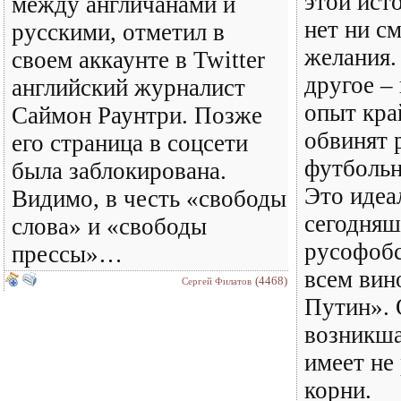
этой ист
между англичанами и
нет ни с
русскими, отметил в
желания.
своем аккаунте в Twitter
другое –
английский журналист
опыт кра
Саймон Раунтри. Позже
обвинят 
его страница в соцсети
футбольн
была заблокирована.
Это идеа
Видимо, в честь «свободы
сегодняш
слова» и «свободы
русофобс
прессы»…
всем вин
(4468)
Сергей Филатов
Путин». 
возникша
имеет не
корни.