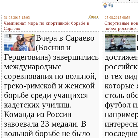
Спорт
31.08.2015 15:03
25.08.2015 08:53
Чемпионат мира по спортивной борьбе в
Спортивные нов
Сараево.
побед российск
Вчера в Сараево
(Босния и
Герцеговина) завершились
достиже
международные
российск
соревнования по вольной,
в тех вид
греко-римской и женской
которые 
борьбе среди учащихся
столь об
кадетских училищ.
футбол и
Команда из России
например
завоевала 23 медали. В
интересн
вольной борьбе не было
последне