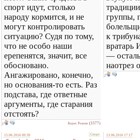
спорт идут, столько
традиции
народу кормится, и не
группы, 
могут контролировать
болельщи
ситуацию? Судя по тому,
к трибун
что не особо наши
вратарь 
ерепенятся, значит, все
— осталь
обосновано.
наотрез о
Ангажировано, конечно,
2
но основания-то есть. Раз
подстава, где ответные
аргументы, где старания
отстоять?
(3377)
Борис Рожин
1
Спорт
15.06.2016 09:39
13.06.2016 17:17