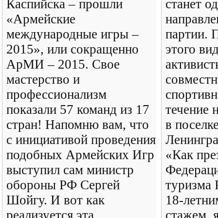
Каспийска – прошли
станет о
«Армейские
направле
международные игры –
партии. 
2015», или сокращенно
этого ви
АрМИ – 2015. Свое
активист
мастерство и
совместн
профессионализм
спортивн
показали 57 команд из 17
течение 
стран! Напомню вам, что
в поселк
с инициативой проведения
Ленингра
подобных Армейских Игр
«Как пре
выступил сам министр
Федераци
обороны РФ Сергей
туризма 
Шойгу. И вот как
18-летни
реализуется эта
стажем, 