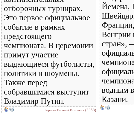
Йемена, 
отборочных турнирах.
Швейцари
Это первое официальное
Франции,
событие в рамках
Венгрии 
предстоящего
стран», 
чемпионата. В церемонии
официаль
примут участие
чемпиона
выдающиеся футболисты,
официал
политики и шоумены.
чемпиона
Также перед
водным в
собравшимися выступит
Казани.
Владимир Путин.
(3358)
Королев Василий Игоревич
4