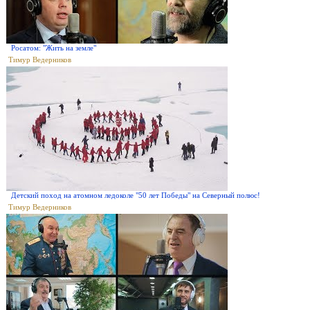
Росатом: "Жить на земле"
Тимур Ведерников
Детский поход на атомном ледоколе "50 лет Победы" на Северный полюс!
Тимур Ведерников