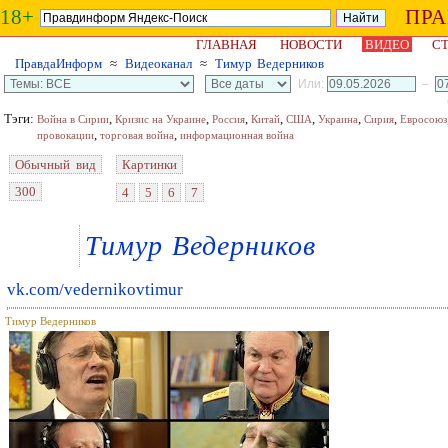
18+
ПР
ГЛАВНАЯ
НОВОСТИ
ВИДЕО
СТ
ПравдаИнформ
≈
Видеоканал
≈
Тимур Ведерников
Или:
–
Тэги:
,
,
,
,
,
,
,
Война в Сирии
Кризис на Украине
Россия
Китай
США
Украина
Сирия
Евросоюз
,
,
провокации
торговая война
информационная война
Обычный вид
Картинки
300
4
5
6
7
Тимур Ведерников
vk.com/vedernikovtimur
Тимур Ведерников