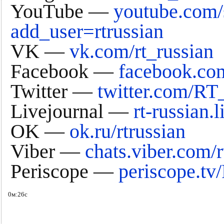
YouTube —
youtube.com/
add_user=rtrussian
VK —
vk.com/rt_russian
Facebook —
facebook.co
Twitter —
twitter.com/RT
Livejournal —
rt-russian.
OK —
ok.ru/rtrussian
Viber —
chats.viber.com/r
Periscope —
periscope.tv
0м:26с