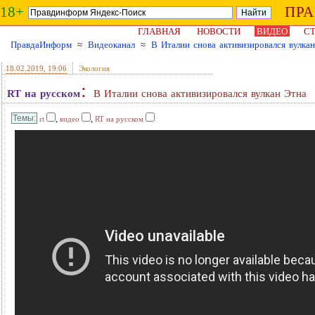
18+
ПР
ГЛАВНАЯ
НОВОСТИ
ВИДЕО
СТ
ПравдаИнформ
≈
Видеоканал
≈
В Италии снова активизировался вулка
18.02.2019
, 19:06
Экология
:
RT на русском
В Италии снова активизировался вулкан Этна
,
,
rt
видео
RT на русском