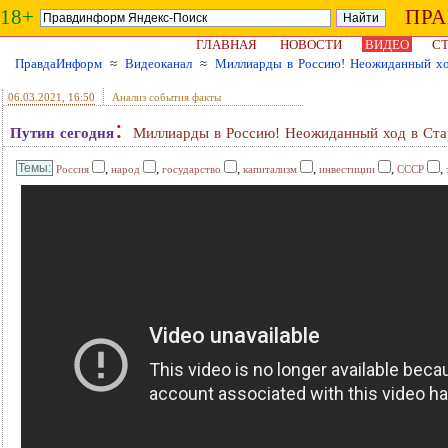
18+
ПР
ГЛАВНАЯ
НОВОСТИ
ВИДЕО
СТ
ПравдаИнформ
≈
Видеоканал
≈
Миллиарды в Россию! Неожиданный хо
06.03.2021
, 16:50
Анализ события факты
:
Путин сегодня
Миллиарды в Россию! Неожиданный ход в Ста
,
,
,
,
,
,
Россия
народ
государство
капитализм
инвестиции
СССР