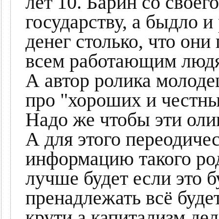
лет 10. Барин со своег
государству, а быдло и
денег столько, что они
всем работающим людя
А автор ролика молод
про "хороших и честны
Надо же чтобы эти оли
А для этого переодиче
информацию такого род
лучше будет если это б
пренадлежать всё будет
крути а капитализм дел