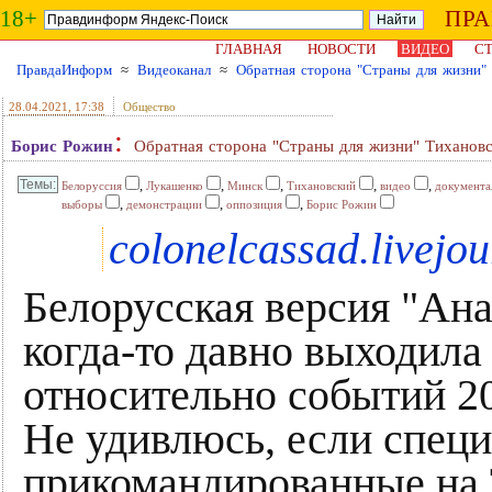
18+
ПР
ГЛАВНАЯ
НОВОСТИ
ВИДЕО
СТ
ПравдаИнформ
≈
Видеоканал
≈
Обратная сторона "Страны для жизни"
28.04.2021
, 17:38
Общество
:
Борис Рожин
Обратная сторона "Страны для жизни" Тихановс
,
,
,
,
,
Белоруссия
Лукашенко
Минск
Тихановский
видео
документа
,
,
,
выборы
демонстрации
оппозиция
Борис Рожин
colonelcassad.livejo
Белорусская версия "Ана
когда-то давно выходила
относительно событий 20
Не удивлюсь, если спец
прикомандированные на