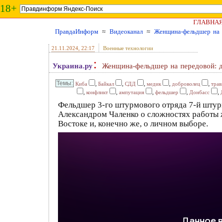
18+
ГЛАВНА
ПравдаИнформ
≈
Видеоканал
≈
Женщина-фельдшер на п
21.11.2024
, 22:17
Военные технологии
:
Украина.ру
Женщина-фельдшер на передовой: д
,
,
,
,
,
Киба
Байкал
СДД
медик
доброволец
трав
,
,
,
,
,
конфликт
ампутация
фельдшер
Донбасс
Фельдшер 3-го штурмового отряда 7-й штур
Александром Чаленко о сложностях работы 
Востоке и, конечно же, о личном выборе.