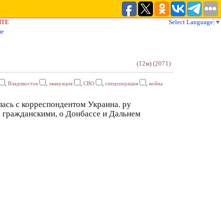
ЙТЕ
Select Language
▼
не
(12м)
(2071)
,
,
,
,
,
Владивосток
эвакуация
СВО
спецоперация
война
ась с корреспондентом Украина. ру
 гражданскими, о Донбассе и Дальнем