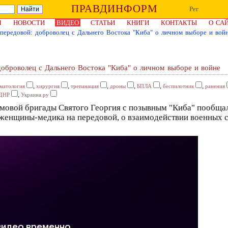
ПРАВДИНФОРМ
Рег
Я
НОВОСТИ
ВИДЕО
СТАТЬИ
КНИГИ
КОНТАКТЫ
О СА
ередовой: доброволец с Дальнего Востока "Киба" о личном выборе и вой
оброволец с Дальнего Востока "Киба" о личном выборе и войне
,
,
,
,
,
,
матология
хирургия
трепанация
дроны
БПЛА
беспилотник
ранения
,
ДНР
Украина.ру
мовой бригады Святого Георгия с позывным "Киба" пообщал
женщины-медика на передовой, о взаимодействии военных с