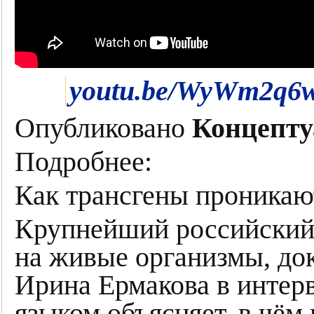
youtu.be/WyWm2q6
Опубликовано
Концепту
Подробнее:
Как трансгены проникаю
Крупнейший российский
на живые организмы, до
Ирина Ермакова в инте
языком объясняет, в чём