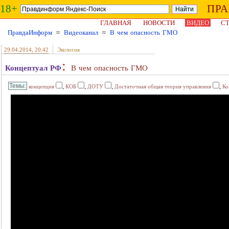
18+
ПР
ГЛАВНАЯ
НОВОСТИ
ВИДЕО
СТ
ПравдаИнформ
≈
Видеоканал
≈
В чем опасность ГМО
29.04.2014
, 20:42
Экология
:
Концептуал РФ
В чем опасность ГМО
,
,
,
,
концепция
КОБ
ДОТУ
Достаточная общая теория управления
Ко