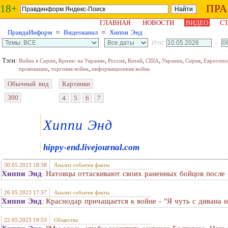
18+
ПР
ГЛАВНАЯ
НОВОСТИ
ВИДЕО
СТ
ПравдаИнформ
≈
Видеоканал
≈
Хиппи Энд
Или:
–
Тэги:
,
,
,
,
,
,
,
Война в Сирии
Кризис на Украине
Россия
Китай
США
Украина
Сирия
Евросоюз
,
,
провокации
торговая война
информационная война
Обычный вид
Картинки
300
4
5
6
7
Хиппи Энд
hippy-end.livejournal.com
30.05.2023 18:38
Анализ события факты
Хиппи Энд
Натовцы оттаскивают своих раненных бойцов после 
:
26.05.2023 17:57
Анализ события факты
Хиппи Энд
Краснодар причащается к войне - "Я чуть с дивана н
:
22.05.2023 19:53
Общество