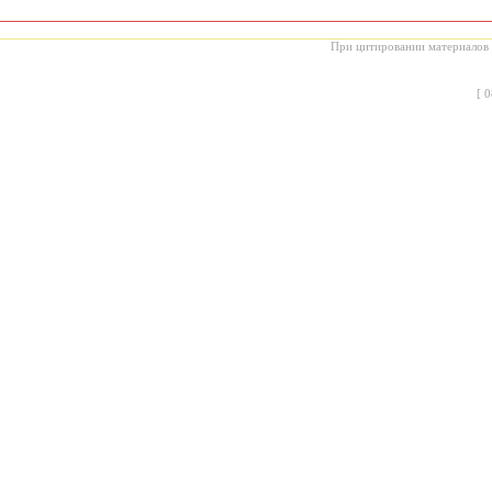
При цитировании материалов с
[
0