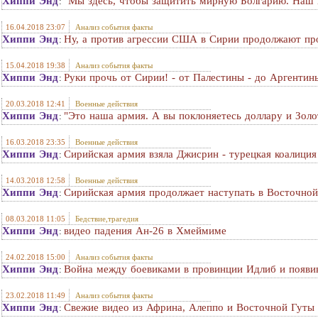
Хиппи Энд
"Мы здесь, чтобы защитить мирную Болгарию. Наш п
:
16.04.2018 23:07
Анализ события факты
Хиппи Энд
Ну, а против агрессии США в Сирии продолжают про
:
15.04.2018 19:38
Анализ события факты
Хиппи Энд
Руки прочь от Сирии! - от Палестины - до Аргентин
:
20.03.2018 12:41
Военные действия
Хиппи Энд
"Это наша армия. А вы поклоняетесь доллару и Золо
:
16.03.2018 23:35
Военные действия
Хиппи Энд
Сирийская армия взяла Джисрин - турецкая коалиция
:
14.03.2018 12:58
Военные действия
Хиппи Энд
Сирийская армия продолжает наступать в Восточной 
:
08.03.2018 11:05
Бедствие,трагедия
Хиппи Энд
видео падения Ан-26 в Хмеймиме
:
24.02.2018 15:00
Анализ события факты
Хиппи Энд
Война между боевиками в провинции Идлиб и появи
:
23.02.2018 11:49
Анализ события факты
Хиппи Энд
Свежие видео из Африна, Алеппо и Восточной Гуты
: