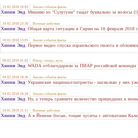
13.02.2018 16:03
Анализ события факты
Хиппи Энд
Мишико из "Сулугуни" тащат буквально за волосы (!
:
10.02.2018 23:36
Военные действия
Хиппи Энд
Общая карта ситуации в Сирии на 10 февраля 2018 г
:
10.02.2018 13:01
Анализ события факты
Хиппи Энд
Первое видео спуска израильского пилота и обломко
:
09.02.2018 01:02
Юмор, сатира, жуть
Хиппи Энд
WADA отблагодарили за ПИАР российской команды
:
04.02.2018 18:36
Анализ события факты
Хиппи Энд
Украинские национал-патриоты - насколько у них уж
:
03.02.2018 16:26
Анализ события факты
Хиппи Энд
Ну, а теперь сравните количество пришедших к мон
:
24.01.2018 21:11
Военные действия
Хиппи Энд
А в Йемене босые, тощие хуситы с автоматами Кал
: