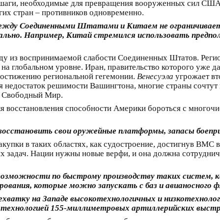
шаги, необходимые для превращения вооруженных сил США 
гих стран – противников одновременно.
между Соединенными Штатами и Китаем не ограничивает
бально. Например, Китай стремился использовать предп
году из воспринимаемой слабости Соединенных Штатов. Реги
а глобальном уровне. Иран, правительство которого уже да
 достижению региональной гегемонии.
Венесуэла
угрожает вт
 недостаток решимости Вашингтона, многие страны сочтут
я Свободный Мир.
 восстановления способности Америки бороться с многочи
сстановить свои оружейные платформы, запасы боепри
акупки в таких областях, как судостроение, достигнув ВМС 
х задач. Нации нужны новые верфи, и она должна сотруднич
зможности по быстрому производству таких систем, ка
вания, которые можно запускать с баз и авианосного ф
хватку на Западе высокотехнологичных и низкотехнолог
ой технологией 155-миллиметровых артиллерийских выстр