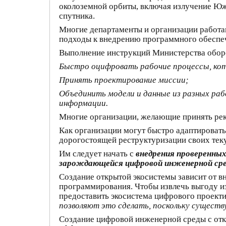
околоземной орбиты, включая излучение Юж
спутника.
Многие департаменты и организации работа
подходы к внедрению программного обеспеч
Выполнение инструкций Министерства обор
Быстро оцифровать рабочие процессы, кот
Принять проектирование миссии;
Объединить модели и данные из разных ра
информации.
Многие организации, желающие принять рек
Как организации могут быстро адаптироватьс
дорогостоящей реструктуризации своих тек
Им следует начать с
внедрения проверенны
зарождающейся цифровой инженерной сре
Создание открытой экосистемы зависит от 
программирования. Чтобы извлечь выгоду из
предоставить экосистема цифрового проект
позволяют это сделать, поскольку сущест
Создание цифровой инженерной среды с от