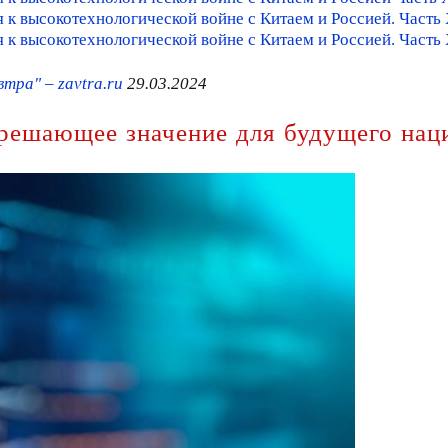
 к высокотехнологической войне с Китаем и Россией. Часть
 к высокотехнологической войне с Китаем и Россией. Част
тра" – zavtra.ru
29.03.2024
решающее значение для будущего нац