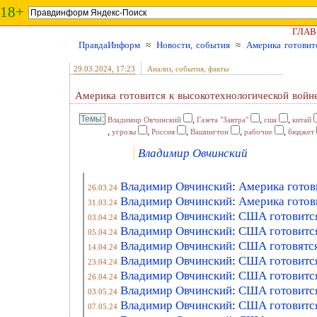
18+
ГЛАВ
ПравдаИнформ
≈
Новости, события
≈
Америка готовитс
29.03.2024
, 17:23
Анализ, события, факты
Америка готовится к высокотехнологической войне
,
,
,
Владимир Овчинский
Газета "Завтра"
сша
китай
,
,
,
,
,
угрозы
Россия
Вашингтон
рабочие
бюджет
Владимир Овчинский
Владимир Овчинский
:
Америка готов
26.03.24
Владимир Овчинский
:
Америка готови
31.03.24
Владимир Овчинский
:
США готовится
03.04.24
Владимир Овчинский
:
США готовится
05.04.24
Владимир Овчинский
:
США готовятся
14.04.24
Владимир Овчинский
:
США готовится
23.04.24
Владимир Овчинский
:
США готовится
26.04.24
Владимир Овчинский
:
США готовится
03.05.24
Владимир Овчинский
:
США готовится
07.05.24