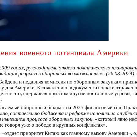
ления военного потенциала Америки
2009 годах, руководитель отдела политического планиров
Ликвидация разрыва в оборонных возможностях» (26.03.2024)
йдена и недавняя комиссия по оборонным закупкам признаю
зу для Америки. К сожалению, в документах также отражен
делать это, сдерживая при этом другие постоянные угрозы, та
.
длагаемый оборонный бюджет на 2025 финансовый год. Пра
нию, составлению бюджета и реформе исполнения опублико
 нынешнем процессе оборонных закупок
, «который явно не
е говоря уже о победе в крупных конфликтах».
 «отдает приоритет Китаю как главному вызову Америки», од