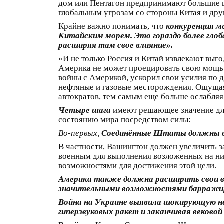
дом или Пентагон предпринимают большие 
глобальным угрозам со стороны Китая и дру
Крайне важно понимать, что
конкуренция 
Китайским морем. Это гораздо более гло
расширяя там свое влияние».
«И не только Россия и Китай извлекают вы
Америка не может проецировать свою мощь н
войны с Америкой, ускорил свои усилия по
нефтяные и газовые месторождения. Ощущая
автократов, тем самым еще больше ослабля
Четыре шага
имеют решающее значение для
состоянию мира посредством силы:
Во-первых,
Соединённые Штаты должны во
В частности, Вашингтон должен увеличить з
военным для выполнения возложенных на ни
возможностями для достижения этой цели.
Америка также должна расширить свои во
значительными возможностями барражиро
Война на Украине выявила шокирующую не
гиперзвуковых ракет и заканчивая веков