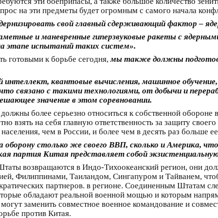
ебуются эти боеприпасы, а также большое количество зени
рос на эти предметы будет огромным с самого начала конфл
ернизировать свой главный сдерживающий фактор – яде
метные и маневренные гиперзвуковые ракеты с ядерными 
а этапе испытаний таких систем».
ь готовыми к борьбе сегодня,
мы также должны подготови
й интеллект, квантовые вычисления, машинное обучение,
 что связано с такими технологиями, от добычи и перер
ешающее значение в этом соревновании.
должны более серьезно относиться к собственной обороне в
о взять на себя главную ответственность за защиту своего 
 населения, чем в России, и более чем в десять раз больше е
борону столько же своего ВВП, сколько и Америка, что 
кая партия Китая представляет собой экзистенциальную
е Штаты возвращаются в Индо-Тихоокеанский регион, они до
нией, Филиппинами, Таиландом, Сингапуром и Тайванем, чт
кратических партнеров. в регионе. Соединенным Штатам сле
оторые обладают реальной военной мощью и которым напрям
 могут заменить совместное военное командование и совмес
борьбе против Китая.