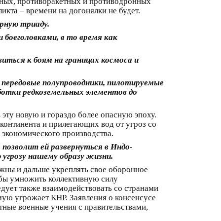
тных, противоракетных и противодронных
икта – времени на догонялки не будет.
рную триаду.
боеголовками, в то время как
ться к боям на границах космоса и
 передовые полупроводники, пилотируемые
аботки редкоземельных элементов до
 эту новую и гораздо более опасную эпоху.
континента и прилегающих вод от угроз со
е экономического производства.
позволит ей развернуться в Индо-
 угрозу нашему образу жизни.
лжны и дальше укреплять свое оборонное
обы умножить коллективную силу
дует также взаимодействовать со странами
ую угрожает КНР. Заявления о консенсусе
тные военные учения с правительствами,