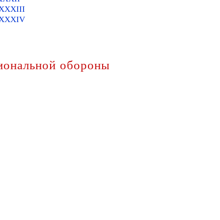
 XХXIII
ь XХXIV
иональной обороны