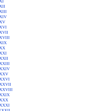
XI
XII
XIII
 XIV
 XV
 XVI
 XVII
XVIII
 XIХ
 XХ
 XХI
 XХII
XХIII
 XХIV
ь XХV
 XХVI
 XХVII
 XХVIII
 XХIX
ь XХX
 XХXI
 XХXII