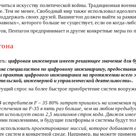
учиться искусству политической войны. Традиционная воен
е. Тем не менее, Свободный мир также использовал идеологи
поддержать своих друзей. Вашингтон должен выйти за рамк
вилах», которого больше не существует, если он когда-либ
в, Пентагон предпринимает и другие конкретные меры по п
гона
ять:
цифровая инженерия имеет решающее значение для б
у на специалистов по цифровому инжинирингу, предостави
 и практик цифрового инжиниринга на протяжении всего 
ательской, инженерной и управленческой деятельности».
стущий спрос на более быстрое приобретение систем вооруж
 4 истребителя F – 35 80% затрат пришлось на изменения п
печения на F-35 в пять раз больше, чем на любом предыду
 использует около 2,5 миллионов строк кода. Движок име
ми поколениями, и будущие платформы и системы будут тол
 использовать
проектирование миссий, которое добавляет 
оте систем в конкретной среде. Например, вы можете приме