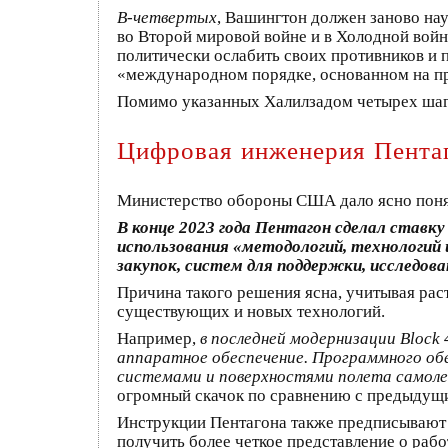
В-четвертых
, Вашингтон должен заново на
во Второй мировой войне и в Холодной войн
политически ослабить своих противников и 
«международном порядке, основанном на пра
Помимо указанных Халилзадом четырех шаго
Цифровая инженерия Пента
Министерство обороны США дало ясно пон
В конце 2023 года Пентагон сделал ставк
использования «методологий, технологий
закупок, систем для поддержки, исследов
Причина такого решения ясна, учитывая ра
существующих и новых технологий.
Например,
в последней модернизации Block
аппаратное обеспечение. Программного обес
системами и поверхностями полета самолет
огромный скачок по сравнению с предыдущи
Инструкции Пентагона также предписывают
получить более четкое представление о раб