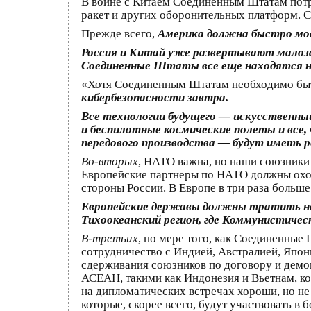
В войне с Китаем Соединенным Штатам потр
ракет и других оборонительных платформ. Сп
Прежде всего,
Америка должна быстро мод
Россия и Китай уже развертывают малоза
Соединенные Штаты все еще находятся н
«Хотя Соединенным Штатам необходимо быт
кибербезопасности завтра.
Все технологии будущего — искусственны
и беспилотные космические полеты и все,
передового производства — будут иметь р
Во-вторых
, НАТО важна, но наши союзники 
Европейские партнеры по НАТО должны охотн
стороны России. В Европе в три раза больше
Европейские державы должны тратить на о
Тихоокеанский регион, где Коммунистичес
В-третьих
, по мере того, как Соединенны
сотрудничество с Индией, Австралией, Япо
сдерживания союзников по договору и демо
АСЕАН, такими как Индонезия и Вьетнам, к
на дипломатических встречах хороши, но не
которые, скорее всего, будут участвовать в 