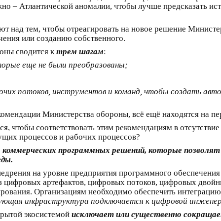
но – Атлантической аномалии, чтобы лучше предсказать ис
ют над тем, чтобы отреагировать на новое решение Минист
ения или созданию собственного.
оны сводится к
трем шагам
:
орые еще не были преобразованы;
бочих потоков, инструментов и команд, чтобы создать ав
омендации Министерства обороны, всё ещё находятся на пер
я, чтобы соответствовать этим рекомендациям в отсутствие 
ущих процессов и рабочих процессов?
х коммерческих программных решений, которые позволя
ды.
внедрения на уровне предприятия программного обеспечени
 цифровых артефактов, цифровых потоков, цифровых двойни
ирования. Организациям необходимо обеспечить интеграцию
вующая инфраструктура подключается к цифровой инженерн
крытой экосистемой
исключает или существенно сокращае