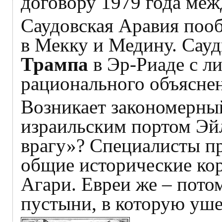
договору 1979 года меж
Саудовская Аравия пооб
в Мекку и Медину. Сауд
Трампа
в Эр-Риаде с ли
рационального объясне
Возникает закономерный
израильским портом Эйл
врагу»? Специалисты пр
общие исторические кор
Агари. Евреи же – пото
пустыни, в которую уше