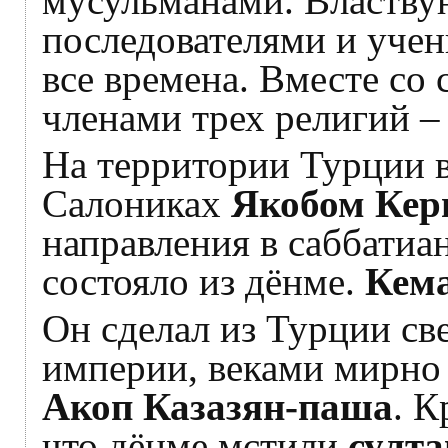
мусульманами. Властвую
последователями и уче
все времена. Вместе с
членами трех религий – 
На территории Турции в
Салониках
Якобом Кер
направления в саббатиа
состояло из дёнме.
Кем
Он сделал из Турции св
империи, веками мирно
Акоп Казазян-паша
. К
что дёнме мстили
султ