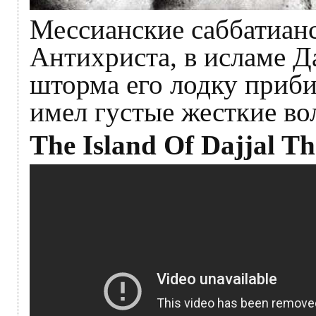
Мессианские саббатианс
Антихриста, в исламе Да
шторма его лодку приби
имел густые жесткие во
The Island Of Dajjal Th