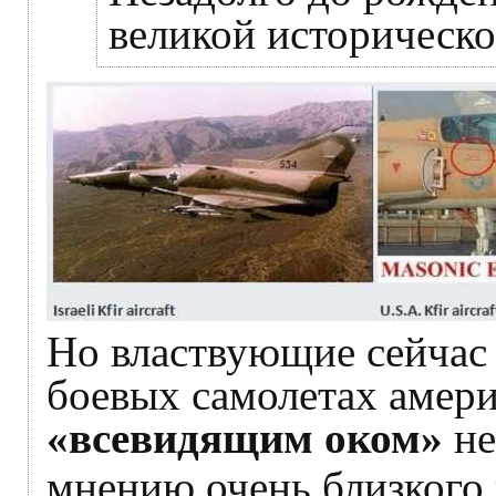
великой историческо
Но властвующие сейчас
боевых самолетах амери
«всевидящим оком»
не
мнению очень близкого