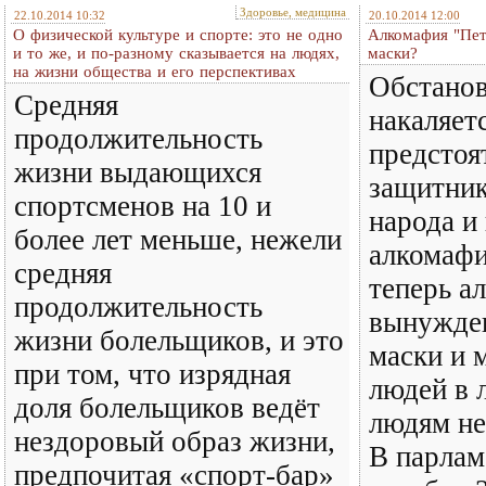
Здоровье, медицина
22.10.2014 10:32
20.10.2014 12:00
О физической культуре и спорте: это не одно
Алкомафия "Пет
и то же, и по-разному сказывается на людях,
маски?
на жизни общества и его перспективах
Обстанов
Средняя
накаляет
продолжительность
предстоя
жизни выдающихся
защитник
спортсменов на 10 и
народа и
более лет меньше, нежели
алкомафи
средняя
теперь а
продолжительность
вынужден
жизни болельщиков, и это
маски и 
при том, что изрядная
людей в 
доля болельщиков ведёт
людям не
нездоровый образ жизни,
В парлам
предпочитая «спорт-бар»