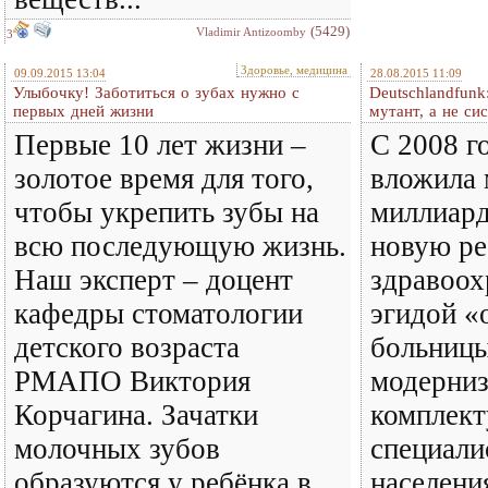
(5429)
Vladimir Antizoomby
3
Здоровье, медицина
09.09.2015 13:04
28.08.2015 11:09
Улыбочку! Заботиться о зубах нужно с
Deutschlandfunk
первых дней жизни
мутант, а не си
Первые 10 лет жизни –
С 2008 г
золотое время для того,
вложила 
чтобы укрепить зубы на
миллиард
всю последующую жизнь.
новую р
Наш эксперт – доцент
здравоох
кафедры стоматологии
эгидой «
детского возраста
больниц
РМАПО Виктория
модерниз
Корчагина. Зачатки
комплект
молочных зубов
специали
образуются у ребёнка в
населени