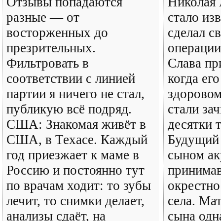
Отзывы попадаются
Николая 
разные — от
стало из
восторженных до
сделал с
презрительных.
операции
Фильтровать в
Слава пр
соответствии с линией
когда его
партии я ничего не стал,
здоровом
публикую всё подряд.
стали за
США: Знакомая живёт в
десятки 
США, в Техасе. Каждый
Будущий
год приезжает к маме в
сыном ак
Россию и постоянно тут
принима
по врачам ходит: то зубы
окрестно
лечит, то снимки делает,
села. Ма
анализы сдаёт, на
сына одн