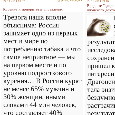
Здоровье, медицина
24.11.2014 13:37
29.10.2014 09:16
Вредные "здоро
Курение и приоритеты управления
японского докт
Тревога наша вполне
объяснима: Россия
занимает одно из первых
мест в мире по
результа
потреблению табака и что
исследов
самое неприятное — мы
сохранен
на первом месте и по
пришел к
уровню подросткового
интересн
курения… В России курят
Драгоцен
не менее 65% мужчин и
тела энз
30% женщин, иными
бездумно
словами 44 млн человек,
растрачи
что составляет 40%
результат