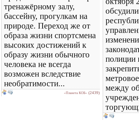
октября 
тренажёрному залу,
обсудили
бассейну, прогулкам на
республи
природе. Переход же от
управле
образа жизни спортсмена
изменени
высоких достижений к
законода
образу жизни обычного
полиции
человека не всегда
закрепить
возможен вследствие
метровое
необратимости...
между о
(2439)
«Планета КОБ»
учрежден
торгующи