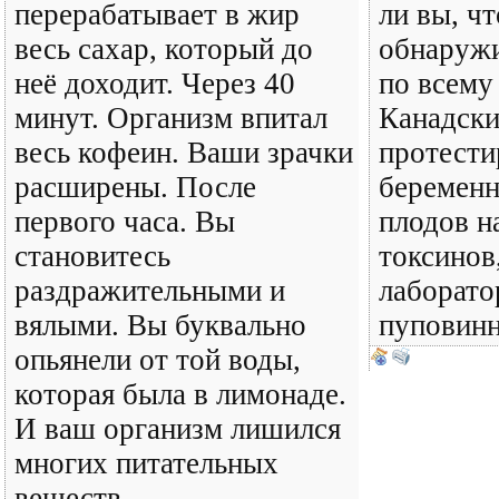
перерабатывает в жир
ли вы, ч
весь сахар, который до
обнаружи
неё доходит. Через 40
по всему
минут. Организм впитал
Канадски
весь кофеин. Ваши зрачки
протести
расширены. После
беремен
первого часа. Вы
плодов н
становитесь
токсинов
раздражительными и
лаборато
вялыми. Вы буквально
пуповинн
опьянели от той воды,
которая была в лимонаде.
И ваш организм лишился
многих питательных
веществ...