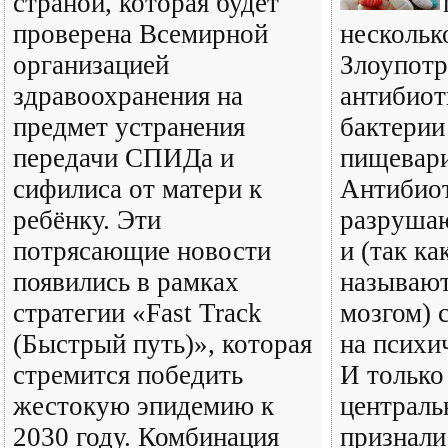
страной, которая будет
проверена Всемирной
несколько
организацией
Злоупотр
здравоохранения на
антибиот
предмет устранения
бактерии
передачи СПИДа и
пищевари
сифилиса от матери к
Антибиот
ребёнку. Эти
разрушаю
потрясающие новости
и (так ка
появились в рамках
называю
стратегии «Fast Track
мозгом) 
(Быстрый путь)», которая
на психи
стремится победить
И только
жестокую эпидемию к
централ
2030 году. Комбинация
признали 