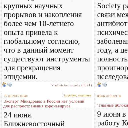
крупных научных
Society 
прорывов и накопления
связи ме
более чем 10-летнего
антибиот
опыта привела к
психиче
глобальному согласию,
заболева
что в данный момент
году, а ц
существуют инструменты
полност
для прекращения
проигнор
эпидемии.
исследова
(3021)
Vladimir Antizoomby
1
Здоровье, медицина
25.06.2015 09:40
05.06.2015 09:50
Эксперт Минздрава: в России нет условий
"Глазные яблоки
для распространения коронавируса
9 июня в
24 июня.
работу К
Ближневосточный