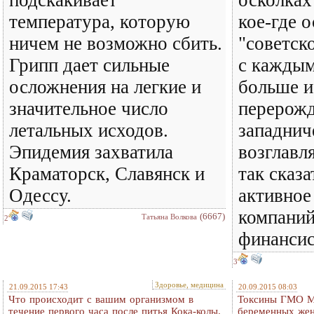
температура, которую
кое-где 
ничем не возможно сбить.
"советск
Грипп дает сильные
с каждым
осложнения на легкие и
больше и
значительное число
перерожд
летальных исходов.
западнич
Эпидемия захватила
возглавл
Краматорск, Славянск и
так сказа
Одессу.
активное
компаний
(6667)
Татьяна Волкова
2
финансис
3
Здоровье, медицина
21.09.2015 17:43
20.09.2015 08:03
Что происходит с вашим организмом в
Токсины ГМО M
течение первого часа после питья Кока-колы.
беременных же