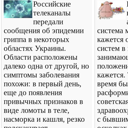
Российские
телеканалы
передали
сообщения об эпидемии
система 
гриппа в некоторых
кажется 
областях Украины.
систем в
Области расположены
занимаю
далеко одна от другой, но
положени
симптомы заболевания
кажется. 
похожи: в первый день,
время бы
еще до появления
расформ
привычных признаков в
советска
виде ломоты в теле,
здравоох
насморка и кашля, резко
с бывшим
подскакивает
осколка