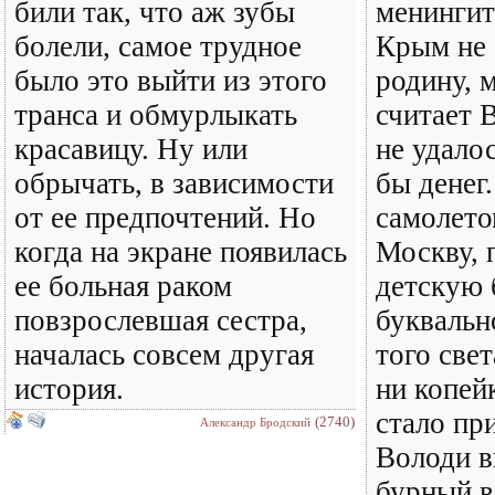
били так, что аж зубы
менингит
болели, самое трудное
Крым не 
было это выйти из этого
родину, м
транса и обмурлыкать
считает 
красавицу. Ну или
не удало
обрычать, в зависимости
бы денег
от ее предпочтений. Но
самолето
когда на экране появилась
Москву, 
ее больная раком
детскую 
повзрослевшая сестра,
буквальн
началась совсем другая
того свет
история.
ни копей
стало пр
(2740)
Александр Бродский
Володи в
бурный в