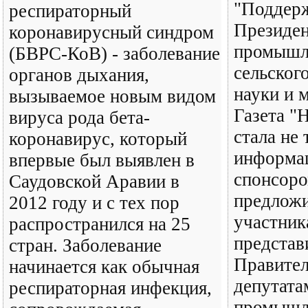
"Поддер
респираторный
Президен
коронавирусный синдром
промышл
(БВРС-КоВ) - заболевание
сельского
органов дыхания,
науки и 
вызываемое новым видом
Газета "
вируса рода бета-
стала не 
коронавирус, который
информа
впервые был выявлен в
спонсоро
Саудовской Аравии в
предложи
2012 году и с тех пор
участник
распространился на 25
представ
стран. Заболевание
Правител
начинается как обычная
депутата
респираторная инфекция,
промышл