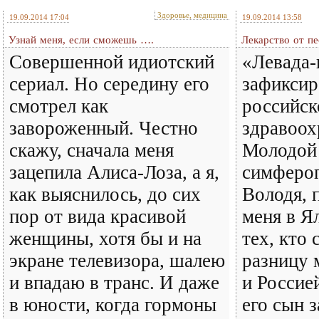
Здоровье, медицина
19.09.2014 17:04
19.09.2014 13:58
Узнай меня, если сможешь ….
Лекарство от п
Совершенной идиотский
«Левада-
сериал. Но середину его
зафиксир
смотрел как
российск
завороженный. Честно
здравоох
скажу, сначала меня
Молодой
зацепила Алиса-Лоза, а я,
симфероп
как выяснилось, до сих
Володя, 
пор от вида красивой
меня в Я
женщины, хотя бы и на
тех, кто
экране телевизора, шалею
разницу 
и впадаю в транс. И даже
и Россией
в юности, когда гормоны
его сын 