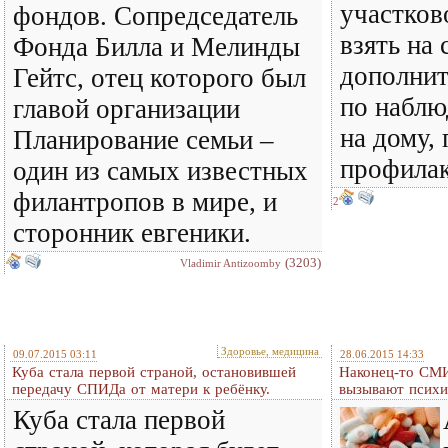
участков
фондов. Сопредседатель
взять на 
Фонда Билла и Мелинды
дополнит
Гейтс, отец которого был
по наблю
главой организации
на дому, 
Планирование семьи –
профилак
один из самых известных
филантропов в мире, и
2
сторонник евгеники.
(3203)
Vladimir Antizoomby
Здоровье, медицина
09.07.2015 03:11
28.06.2015 14:33
Куба стала первой страной, остановившей
Наконец-то СМИ
передачу СПИДа от матери к ребёнку.
вызывают психи
Куба стала первой