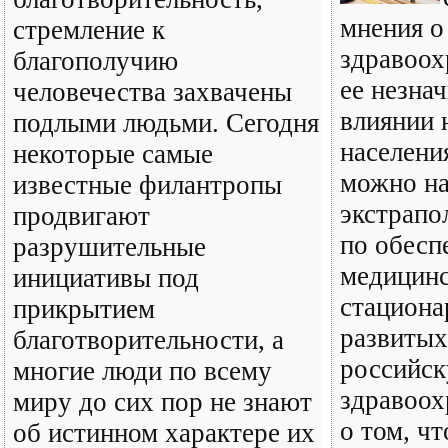
мнения о
стремление к
здравоох
благополучию
ее незна
человечества захвачены
влиянии 
подлыми людьми. Сегодня
населения
некоторые самые
можно н
известные филантропы
экстрапо
продвигают
по обесп
разрушительные
медицинс
инициативы под
стацион
прикрытием
развитых
благотворительности, а
российск
многие люди по всему
здравоох
миру до сих пор не знают
о том, чт
об истинном характере их