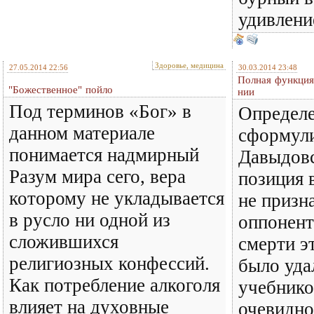
удивлени
Здоровье, медицина
27.05.2014 22:56
30.03.2014 23:48
Пол­ная функ­ция 
"Божественное" пойло
нии
Под терминов «Бог» в
Определе
данном материале
сформули
понимается надмирный
Давыдовс
Разум мира сего, вера
позиция 
которому не укладывается
не призн
в русло ни одной из
оппонент
сложившихся
смерти э
религиозных конфессий.
было уда
Как потребление алкоголя
учебнико
влияет на духовные
очевидно