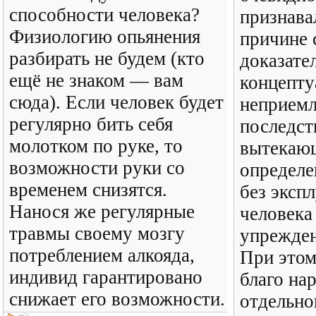
способности человека?
признава
Физиологию опьянения
причине 
разбирать не будем (кто
доказате
ещё не знаком — вам
концепту
сюда). Если человек будет
неприем
регулярно бить себя
последст
молотком по руке, то
вытекающ
возможности руки со
определе
временем снизятся.
без эксп
Нанося же регулярные
человека
травмы своему мозгу
упрежден
потреблением алкояда,
При этом
индивид гарантировано
благо нар
снижает его возможности.
отдельно