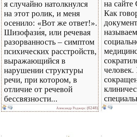
на сайте
я случайно натолкнулся
Как гово
на этот ролик, и меня
документ
осенило: «Вот же ответ!».
называем
Шизофази́я, или речевая
социальн
разорванность – симптом
медицинс
психических расстройств,
сократил
выражающийся в
человек.
нарушении структуры
сокращен
речи, при котором, в
клиничес
отличие от речевой
специаль
бессвязности...
(6248)
Александр Роджерс