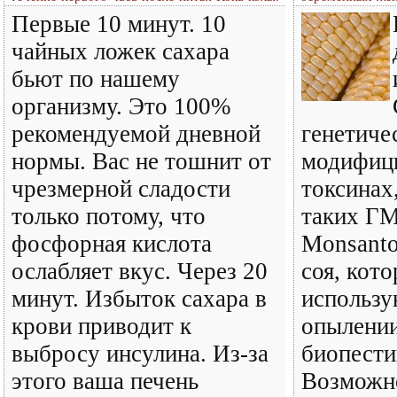
Первые 10 минут. 10
чайных ложек сахара
бьют по нашему
организму. Это 100%
рекомендуемой дневной
генетиче
нормы. Вас не тошнит от
модифиц
чрезмерной сладости
токсинах
только потому, что
таких ГМ
фосфорная кислота
Monsanto
ослабляет вкус. Через 20
соя, кот
минут. Избыток сахара в
использу
крови приводит к
опылении
выбросу инсулина. Из-за
биопести
этого ваша печень
Возможно