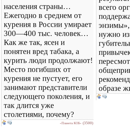
населения страны…
всего ор
Ежегодно в среднем от
поддерж
курения в России умирает
энзимы»,
300—400 тыс. человек…
нужно из
Как же так, ясен и
губитель
понятен вред табака, а
привычек
курить люди продолжают!
пересмот
Место погибших от
общепри
курения не пустует, его
рекоменд
занимают представители
образе ж
следующего поколения, и
так длится уже
столетиями, почему?
(3500)
«Планета КОБ»