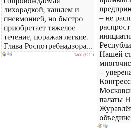
сопровождаемая
предприн
лихорадкой, кашлем и
– не расп
пневмонией, но быстро
распрост
приобретает тяжелое
инициати
течение, поражая легкие.
Республи
Глава Роспотребнадзора...
Нашей с
(3054)
ТАСС
многочис
– уверен
Конгресс
Московс
палаты 
Журавлёв
объединен