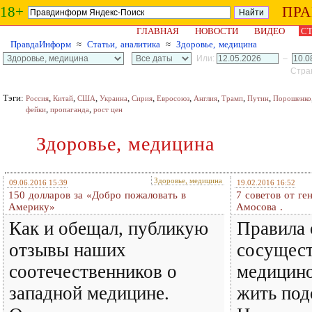
18+
ПР
ГЛАВНАЯ
НОВОСТИ
ВИДЕО
СТ
ПравдаИнформ
≈
Статьи, аналитика
≈
Здоровье, медицина
Или:
–
Стран
Тэги:
,
,
,
,
,
,
,
,
,
Россия
Китай
США
Украина
Сирия
Евросоюз
Англия
Трамп
Путин
Порошенко
,
,
фейки
пропаганда
рост цен
Здоровье, медицина
Здоровье, медицина
09.06.2016 15:39
19.02.2016 16:52
150 долларов за «Добро пожаловать в
7 советов от ге
Америку»
Амосова .
Как и обещал, публикую
Правила 
отзывы наших
сосущест
соотечественников о
медицино
западной медицине.
жить под