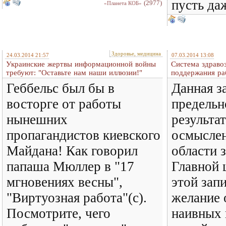
пусть да
(2977)
«Планета КОБ»
Здоровье, медицина
24.03.2014 21:57
07.03.2014 13:08
Украинские жертвы информационной войны
Система здраво
требуют: "Оставьте нам наши иллюзии!"
поддержания ра
Геббельс был бы в
Данная з
восторге от работы
предельн
нынешних
результа
пропагандистов киевского
осмыслен
Майдана! Как говорил
области 
папаша Мюллер в "17
Главной 
мгновениях весны",
этой зап
"Виртуозная работа"(с).
желание 
Посмотрите, чего
наивных 