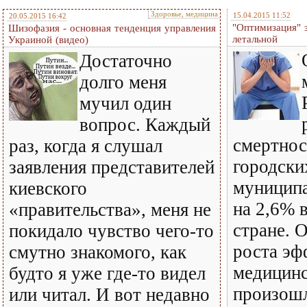
Здоровье, медицина
15.04.2015 11:52
20.05.2015 16:42
"Оптимизация" 
Шизофазия - основная тенденция управления
летальной
Украиной (видео)
Достаточно
долго меня
мучил один
вопрос. Каждый
смертнос
раз, когда я слушал
городски
заявления представителей
муницип
киевского
на 2,6% 
«правительства», меня не
стране. 
покидало чувство чего-то
роста эф
смутно знакомого, как
медицин
будто я уже где-то видел
произошл
или читал. И вот недавно