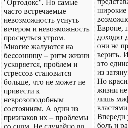
представ
"Ортодокс". Но самые
широкие
часто встречаемые –
возможно
невозможность уснуть
Европе, 
вечером и невозможность
доходят 
проснуться утром.
они не п
Многие жалуются на
верить. 
бессонницу – ритм жизни
это един
ускоряется, проблем и
из затян
стрессов становится
Но краси
больше, что не может не
жизни не 
привести к
лишь ми
неврозоподобным
властями
состояниям. А один из
Впереди 
признаков их – проблемы
боль и р
со сном. Не случайно во