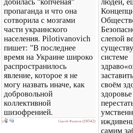
добилась "копченая"
людей, е
пропаганда и что она
Концепц
сотворила с мозгами
Обществ
части украинского
Безопасн
населения. Рilotivanovich
слепой в
пишет: "В последнее
существ
время на Украине широко
системе
распространилось
здраво«о
явление, которое я не
заставить
могу назвать иначе, как
своём зд
добровольной
здоровье
коллективной
перестат
шизофренией.
умствен
иждивенц
(18542)
Сергей Филатов
3
самим за