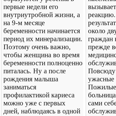
первые недели его
вызывает
внутриутробной жизни, а
реакцию.
на 9‑м месяце
результа
беременности начинается
около дв
период их минерализации.
граждан 
Поэтому очень важно,
прежде в
чтобы женщина во время
медицин
беременности полноценно
обслужив
питалась. Ну а после
Повсюду
рождения малыша
ужасные 
заниматься
Пожилые
профилактикой кариеса
больница
можно уже с первых
сами себ
дней, наблюдаясь в одной
обслужи