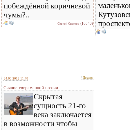
маленько
побеждённой коричневой
Кутузовс
чумы?..
проспекто
(10040)
Сергей Светлов
9
Поэзия
24.03.2012 11:48
Сияние современной поэзии
Скрытая
сущность 21-го
века заключается
в возможности чтобы