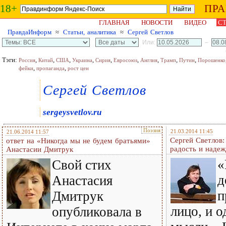
18+
ПР
ГЛАВНАЯ
НОВОСТИ
ВИДЕО
СТ
ПравдаИнформ
≈
Статьи, аналитика
≈
Сергей Светлов
Или:
–
Тэги:
,
,
,
,
,
,
,
,
,
Россия
Китай
США
Украина
Сирия
Евросоюз
Англия
Трамп
Путин
Порошенко
,
,
фейки
пропаганда
рост цен
Сергей Светлов
sergeysvetlov.ru
Поэзия
21.03.2014 11:45
21.06.2014 11:57
Сергей Светлов:
ответ на «Никогда мы не будем братьями»
радость и наде
Анастасии Дмитрук
«
Свой стих
д
Анастасия
п
Дмитрук
лицо, и о
опубликовала в