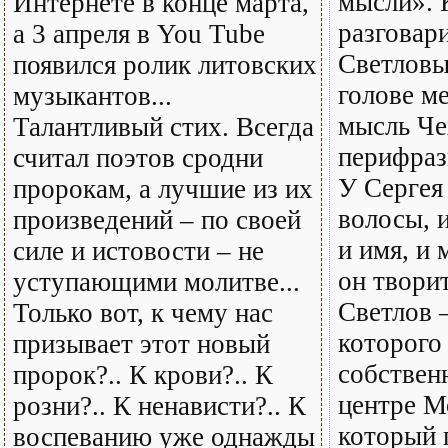
мысли». 
Интернете в конце марта,
разговар
а 3 апреля в You Tube
Светловы
появился ролик литовских
голове ме
музыкантов...
мысль Че
Талантливый стих. Всегда
перифраз
считал поэтов сродни
У Сергея 
пророкам, а лучшие из их
волосы, и
произведений – по своей
и имя, и
силе и истовости – не
он творит
уступающими молитве...
Светлов –
Только вот, к чему нас
которого
призывает этот новый
собствен
пророк?.. К крови?.. К
центре М
розни?.. К ненависти?.. К
который 
воспеванию уже однажды