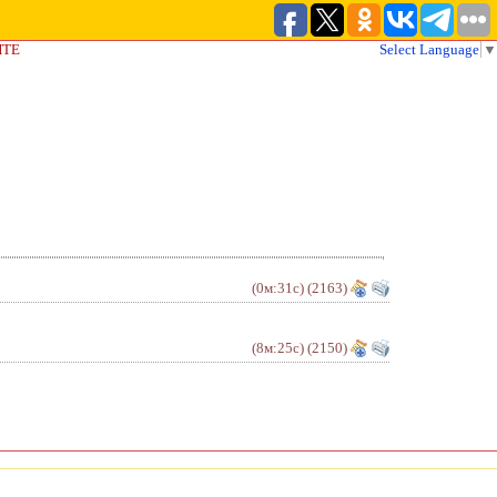
ЙТЕ
Select Language
▼
(0м:31с)
(2163)
(8м:25с)
(2150)