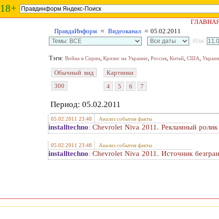
18+
ГЛАВНА
ПравдаИнформ
≈
Видеоканал
≈ 05.02.2011
Или:
Тэги:
,
,
,
,
,
Война в Сирии
Кризис на Украине
Россия
Китай
США
Украи
Обычный вид
Картинки
300
4
5
6
7
Период: 05.02.2011
05.02.2011 23:48
Анализ события факты
installtechno
Chevrolet Niva 2011. Рекламный ролик
:
05.02.2011 23:48
Анализ события факты
installtechno
Chevrolet Niva 2011. Источник безгр
: