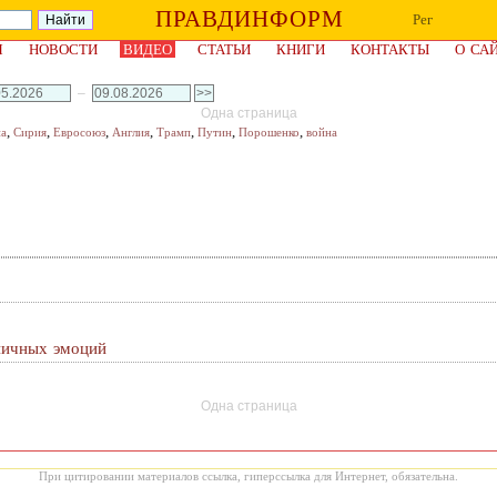
ПРАВДИНФОРМ
Рег
Я
НОВОСТИ
ВИДЕО
СТАТЬИ
КНИГИ
КОНТАКТЫ
О СА
–
Одна страница
,
,
,
,
,
,
,
на
Сирия
Евросоюз
Англия
Трамп
Путин
Порошенко
война
аничных эмоций
Одна страница
При цитировании материалов ссылка, гиперссылка для Интернет, обязательна.