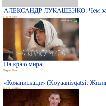
АЛЕКСАНДР ЛУКАШЕНКО. Чем зако
RTД Russian
На краю мира
Петров Иван
«Кояанискаци» (Koyaanisqatsi; Жизн
Газета «Завтра»