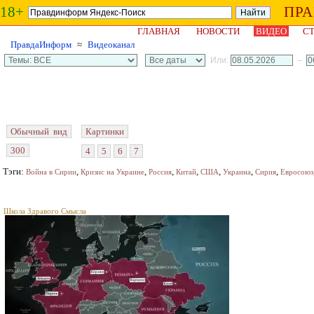
18+
ПР
ГЛАВНАЯ
НОВОСТИ
ВИДЕО
СТ
ПравдаИнформ
≈
Видеоканал
Или:
–
Обычный вид
Картинки
300
4
5
6
7
Тэги:
,
,
,
,
,
,
,
Война в Сирии
Кризис на Украине
Россия
Китай
США
Украина
Сирия
Евросоюз
Школа Здравого Смысла