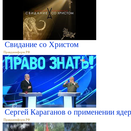
Свидание со Христом
Правдаинформ.РФ
Сергей Караганов о применении яде
Правдаинформ.РФ