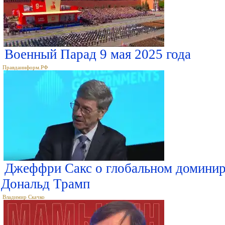
Военный Парад 9 мая 2025 года
Правдаинформ.РФ
Джеффри Сакс о глобальном доминир
Дональд Трамп
Владимир Скачко