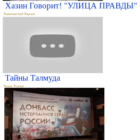
Хазин Говорит! "УЛИЦА ПРАВДЫ" 17
Кыштымский Карлик
Тайны Талмуда
Борис Рожин