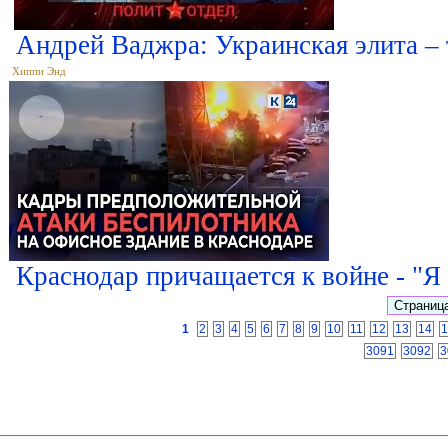
Андрей Ваджра: Украинская элита –
Хиппи Энд
Краснодар причащается к войне - "Я 
1
2
3
4
5
6
7
8
9
10
11
12
13
14
1
3091
3092
3