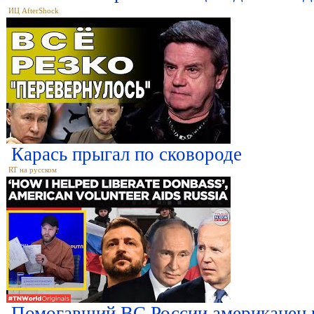
ИЦ AfterShock
Карась прыгал по сковороде
RT на русском
Помогавший ВС России американец р