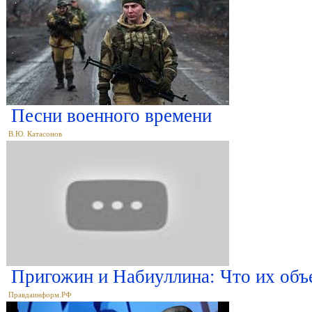
Песни военного времени
В.Ю. Катасонов
Пригожин и Набиуллина: Что их объ
Правдаинформ.РФ