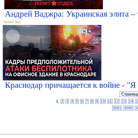
Андрей Ваджра: Украинская элита –
Хиппи Энд
Краснодар причащается к войне - "Я 
1
2
3
4
5
6
7
8
9
10
11
12
13
14
1
3091
3092
3