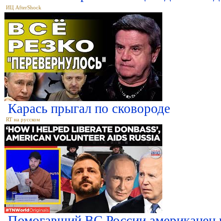
ИЦ AfterShock
Карась прыгал по сковороде
RT на русском
Помогавший ВС России американец р