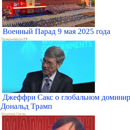
Военный Парад 9 мая 2025 года
Правдаинформ.РФ
Джеффри Сакс о глобальном доминир
Дональд Трамп
Владимир Скачко