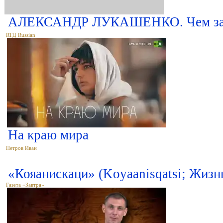
АЛЕКСАНДР ЛУКАШЕНКО. Чем зако
RTД Russian
На краю мира
Петров Иван
«Кояанискаци» (Koyaanisqatsi; Жизн
Газета «Завтра»