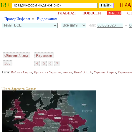
18+
ПР
ГЛАВНАЯ
НОВОСТИ
ВИДЕО
СТ
ПравдаИнформ
≈
Видеоканал
Или:
–
Обычный вид
Картинки
300
4
5
6
7
Тэги:
,
,
,
,
,
,
,
Война в Сирии
Кризис на Украине
Россия
Китай
США
Украина
Сирия
Евросоюз
Школа Здравого Смысла