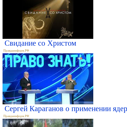
Свидание со Христом
Правдаинформ.РФ
Сергей Караганов о применении яде
Правдаинформ.РФ