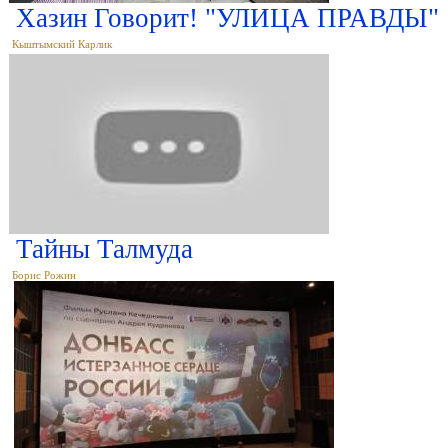
Хазин Говорит! "УЛИЦА ПРАВДЫ" 17
Кыштымский Карлик
Тайны Талмуда
Борис Рожин