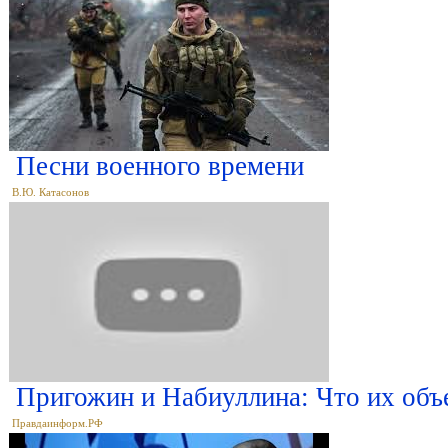
Песни военного времени
В.Ю. Катасонов
Пригожин и Набиуллина: Что их объ
Правдаинформ.РФ