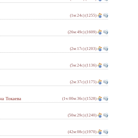
(1м:24с)
(1255)
(26м:49с)
(1609)
(2м:17с)
(1203)
(5м:24с)
(1136)
(2м:37с)
(1175)
ча Токаева
(1ч:00м:36с)
(1528)
(50м:29с)
(1240)
(42м:08с)
(1970)