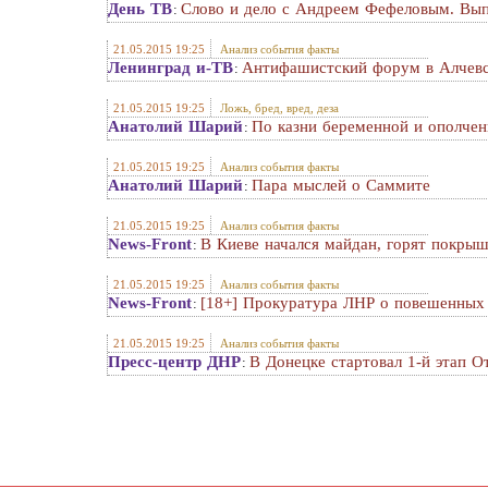
День ТВ
Слово и дело с Андреем Фефеловым. Вы
:
21.05.2015 19:25
Анализ события факты
Ленинград и-ТВ
Антифашистский форум в Алчевск
:
21.05.2015 19:25
Ложь, бред, вред, деза
Анатолий Шарий
По казни беременной и ополчен
:
21.05.2015 19:25
Анализ события факты
Анатолий Шарий
Пара мыслей о Саммите
:
21.05.2015 19:25
Анализ события факты
News-Front
В Киеве начался майдан, горят покрышк
:
21.05.2015 19:25
Анализ события факты
News-Front
[18+] Прокуратура ЛНР о повешенных 
:
21.05.2015 19:25
Анализ события факты
Пресс-центр ДНР
В Донецке стартовал 1-й этап 
: