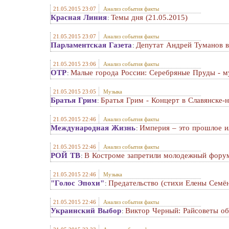
21.05.2015 23:07
Анализ события факты
Красная Линия
Темы дня (21.05.2015)
:
21.05.2015 23:07
Анализ события факты
Парламентская Газета
Депутат Андрей Туманов в
:
21.05.2015 23:06
Анализ события факты
ОТР
Малые города России: Серебряные Пруды - м
:
21.05.2015 23:05
Музыка
Братья Грим
Братья Грим - Концерт в Славянске-н
:
21.05.2015 22:46
Анализ события факты
Международная Жизнь
Империя – это прошлое и
:
21.05.2015 22:46
Анализ события факты
РОЙ ТВ
В Костроме запретили молодежный фору
:
21.05.2015 22:46
Музыка
"Голос Эпохи"
Предательство (стихи Елены Семё
:
21.05.2015 22:46
Анализ события факты
Украинский Выбор
Виктор Черный: Райсоветы об
: