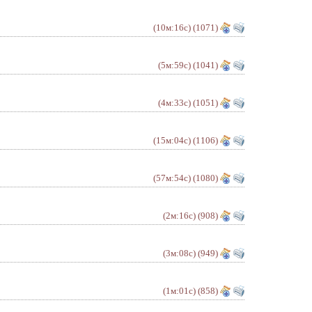
(10м:16с)
(1071)
(5м:59с)
(1041)
(4м:33с)
(1051)
(15м:04с)
(1106)
(57м:54с)
(1080)
(2м:16с)
(908)
(3м:08с)
(949)
(1м:01с)
(858)