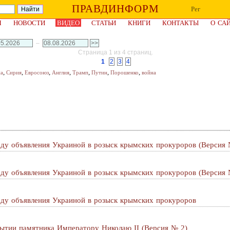
ПРАВДИНФОРМ
Рег
Я
НОВОСТИ
ВИДЕО
СТАТЬИ
КНИГИ
КОНТАКТЫ
О СА
–
Страница 1 из 4 страниц.
1
2
3
4
,
,
,
,
,
,
,
на
Сирия
Евросоюз
Англия
Трамп
Путин
Порошенко
война
оду объявления Украиной в розыск крымских прокуроров (Версия 
оду объявления Украиной в розыск крымских прокуроров (Версия 
оду объявления Украиной в розыск крымских прокуроров
рытии памятника Императору Николаю II (Версия № 2)