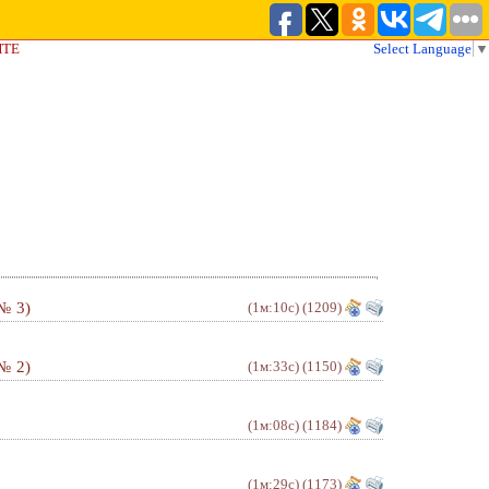
ЙТЕ
Select Language
▼
№ 3)
(1м:10с)
(1209)
№ 2)
(1м:33с)
(1150)
(1м:08с)
(1184)
(1м:29с)
(1173)