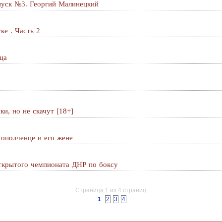
пуск №3. Георгий Малинецкий
е . Часть 2
ца
и, но не скачут [18+]
ополченце и его жене
Открытого чемпионата ДНР по боксу
Страница 1 из 4 страниц.
1
2
3
4