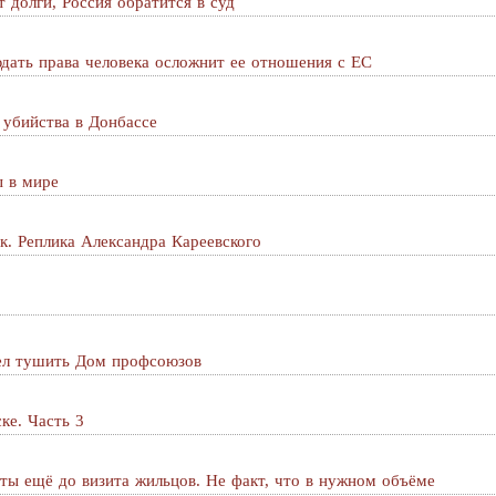
 долги, Россия обратится в суд
дать права человека осложнит ее отношения с ЕС
 убийства в Донбассе
ы в мире
к. Реплика Александра Кареевского
тел тушить Дом профсоюзов
ке. Часть 3
ы ещё до визита жильцов. Не факт, что в нужном объёме