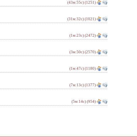
(43м:55с)
(1251)
(31м:32с)
(1021)
(1м:23с)
(2472)
(3м:50с)
(2570)
(1м:47с)
(1180)
(7м:13с)
(1377)
(5м:14с)
(954)