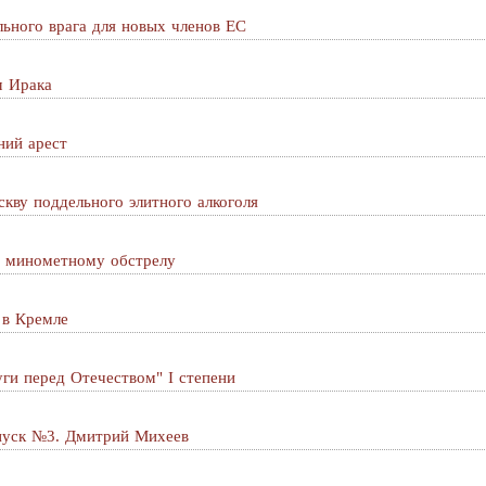
льного врага для новых членов ЕС
м Ирака
ний арест
кву поддельного элитного алкоголя
ь минометному обстрелу
 в Кремле
уги перед Отечеством" I степени
пуск №3. Дмитрий Михеев