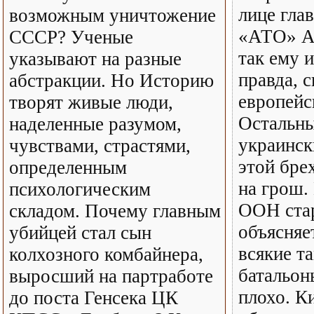
лице гла
возможным уничтожение
«АТО» А
СССР? Ученые
так ему 
указывают на разные
правда, 
абстракции. Но Историю
европейс
творят живые люди,
Остальны
наделенные разумом,
украинск
чувствами, страстями,
этой бре
определенным
на грош.
психологическим
ООН ста
складом. Почему главным
объясняе
убийцей стал сын
всякие т
колхозного комбайнера,
батальон
выросший на партработе
плохо. К
до поста Генсека ЦК