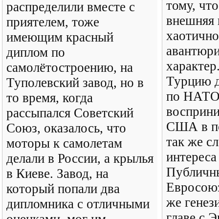
тому, чт
распределили вместе с
внешняя 
приятелем, тоже
хаотично
имеющим красный
авантюр
диплом по
характер.
самолётостроению, на
Турцию д
Туполевский завод, но в
по НАТО
то время, когда
восприни
рассыпался Советский
США в по
Союз, оказалось, что
так же с
моторы к самолетам
интереса
делали в России, а крылья
Публичны
в Киеве. Завод, на
Евросою
который попали два
же генез
дипломника с отличными
главе с 