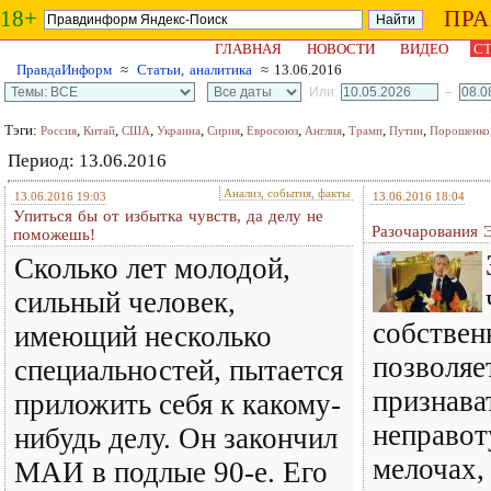
18+
ПР
ГЛАВНАЯ
НОВОСТИ
ВИДЕО
СТ
ПравдаИнформ
≈
Статьи, аналитика
≈ 13.06.2016
Или:
–
Тэги:
,
,
,
,
,
,
,
,
,
Россия
Китай
США
Украина
Сирия
Евросоюз
Англия
Трамп
Путин
Порошенко
Период: 13.06.2016
Анализ, события, факты
13.06.2016 19:03
13.06.2016 18:04
Упиться бы от избытка чувств, да делу не
Разочарования 
поможешь!
Сколько лет молодой,
сильный человек,
собствен
имеющий несколько
позволяе
специальностей, пытается
признава
приложить себя к какому-
неправот
нибудь делу. Он закончил
мелочах,
МАИ в подлые 90-е. Его