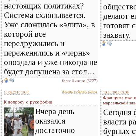
настоящих политиках?
общество
Система схлопывается.
делают е
Уже сложилась «элита», в
готовят 
которой все
захвату.
передружились и
переженились и «чернь»
опоздала и уже никогда не
будет допущена за стол…
(3227)
Борис Якеменко
1
Анализ, события, факты
13.06.2016 10:48
13.06.2016 09:36
Французы уже н
К вопросу о русофобии
марсельской за
Вчера день
Сегодня 
оказался
власти р
достаточно
бурных с