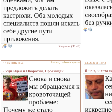
оценками, мог им
оказалас
предложить делать
своеобр
кастрюли. Оба молодых
без руч
специалиста пошли искать
себе другие пути
приложения.
(3198)
Ханутина
1
Анализ, события, факты
13.06.2016 15:42
13.06.2016 16:45
Я не я, и хата н
Люди Идеи и Оборотни, Прохиндеи
Ка
Снова и снова
се
мы обращаемся к
ни
кровоточащей
се
проблеме:
искренне
Почему же стало