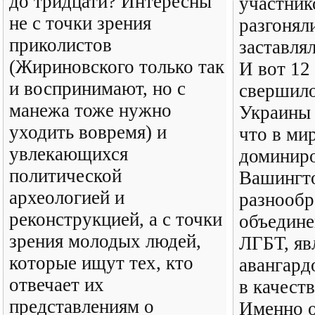
до тридцати? Интересны
участник
не с точки зрения
разгонял
приколистов
заставля
(Жириновского только так
И вот 12
и воспринимают, но с
свершило
манежа тоже нужно
Украины 
уходить вовремя) и
что в мир
увлекающихся
доминиро
политической
Вашингто
археологией и
разнооб
реконструкцией, а с точки
объедине
зрения молодых людей,
ЛГБТ, яв
которые ищут тех, кто
авангард
отвечает их
в качеств
представлениям о
Именно 