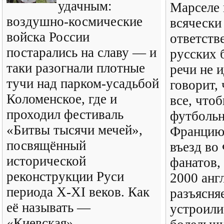
удачным:
Марселе 
воздушно-космические
всячески
войска России
ответств
постарались на славу — и
русских 
таки разогнали плотные
речи не 
тучи над парком-усадьбой
говорит,
Коломенское, где и
все, что
проходил фестиваль
футбольн
«Битвы тысячи мечей»,
Францию.
посвящённый
въезд во
исторической
фанатов,
реконструкции Руси
2000 анг
периода X-XI веков. Как
разъясняе
её называть —
устроили
«Киевская»,