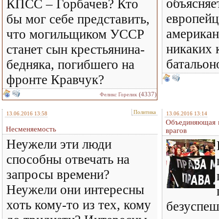
объясняе
КПСС – Горбачев? Кто
европейц
бы мог себе представить,
американ
что могильщиком УССР
никаких 
станет сын крестьянина-
батальон
бедняка, погибшего на
фронте Кравчук?
(4337)
Феликс Горелик
Политика
13.06.2016 13:58
13.06.2016 13:14
Объединяющая и
Несменяемость
врагов
Неужели эти люди
способны отвечать на
запросы времени?
Неужели они интересны
хоть кому-то из тех, кому
безуспеш