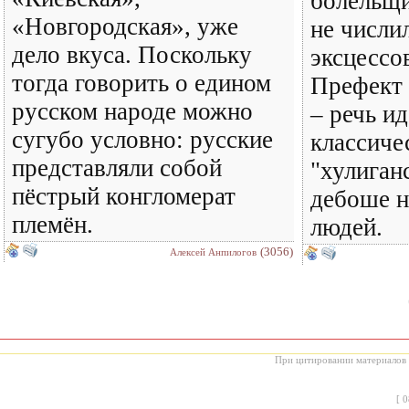
болельщи
«Новгородская», уже
не числи
дело вкуса. Поскольку
эксцессо
тогда говорить о едином
Префект 
русском народе можно
– речь ид
сугубо условно: русские
классиче
представляли собой
"хулиганс
пёстрый конгломерат
дебоше 
племён.
людей.
(3056)
Алексей Анпилогов
При цитировании материалов с
[
0