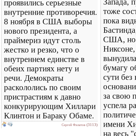
Запада, 
проявились серьезные
тоже сос
внутренние противоречия.
пока вид
8 ноября в США выборы
Бастинда
нового президента, а
США, но,
праймериз идут столь
Никсоне,
жестко и резко, что о
вынудила
внутреннем единстве в
бумагу о
обеих партиях нету и
сути без 
речи. Демократы
оснований
раскололись по своим
за свою 
пристрастиям к давно
успела р
конкурирующим Хиллари
политиче
Клинтон и Бараку Обаме.
имени Х
(3113)
Сергей Филатов
на весь 