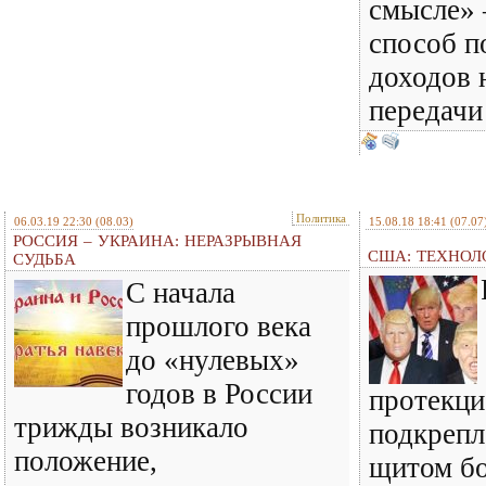
смысле» –
способ п
доходов 
передачи
Политика
06.03.19 22:30
(08.03)
15.08.18 18:41
(07.07
РОССИЯ – УКРАИНА: НЕРАЗРЫВНАЯ
США: ТЕХНО
СУДЬБА
С начала
прошлого века
до «нулевых»
годов в России
протекци
трижды возникало
подкреп
положение,
щитом бо