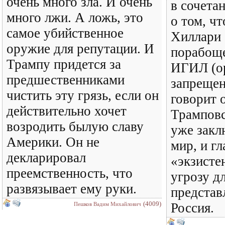
очень много зла. И очень
в сочета
много лжи. А ложь, это
о том, чт
самое убийственное
Хиллари 
оружие для репутации. И
порабощ
Трампу придется за
ИГИЛ (о
предшественниками
запрещен
чистить эту грязь, если он
говорит о
действительно хочет
Трампов
возродить былую славу
уже закл
Америки. Он не
мир, и г
декларировал
«экзисте
преемственность, что
угрозу дл
развязывает ему руки.
представ
(4009)
Россия.
Пешков Вадим Михайлович