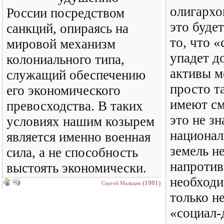
олигархо
России посредством
это будет
санкций, опираясь на
то, что 
мировой механизм
упадет до
колониального типа,
активы м
служащий обеспечению
просто та
его экономического
имеют см
превосходства. В таких
это не зн
условиях нашим козырем
национал
является именно военная
земель н
сила, а не способность
напротив
выстоять экономически.
необходи
(1981)
Сергей Мальцев
только н
«социал-