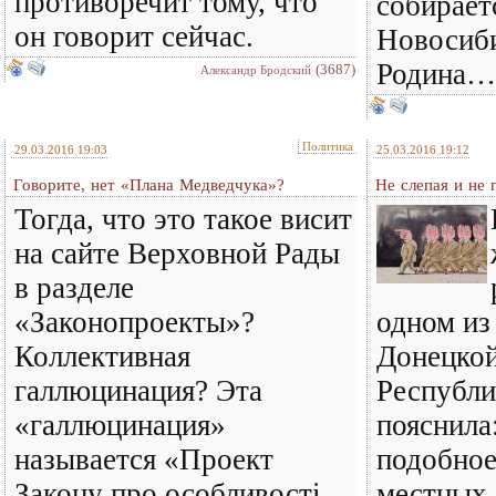
противоречит тому, что
собирает
он говорит сейчас.
Новосиби
Родина…
(3687)
Александр Бродский
Политика
29.03.2016 19:03
25.03.2016 19:12
Говорите, нет «Плана Медведчука»?
Не слепая и не 
Тогда, что это такое висит
на сайте Верховной Рады
в разделе
«Законопроекты»?
одном из
Коллективная
Донецко
галлюцинация? Эта
Республи
«галлюцинация»
пояснила
называется «Проект
подобное
Закону про особливості
местных