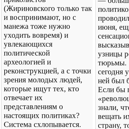
— больше
(Жириновского только так
политико
и воспринимают, но с
проводил
манежа тоже нужно
июня, ещ
уходить вовремя) и
сенсаци
увлекающихся
высказы
политической
узницы р
археологией и
тюрьмы. 
реконструкцией, а с точки
сегодня 
зрения молодых людей,
ней был 
которые ищут тех, кто
Если бы 
отвечает их
«революц
представлениям о
знали, ч
настоящих политиках?
вещать и
Система схлопывается.
страну, т