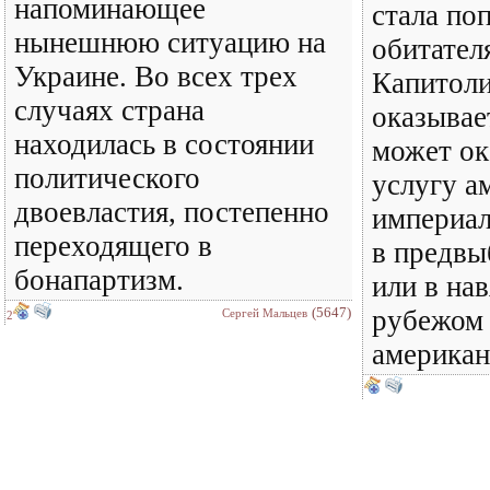
напоминающее
стала по
нынешнюю ситуацию на
обитател
Украине. Во всех трех
Капитоли
случаях страна
оказывае
находилась в состоянии
может ок
политического
услугу а
двоевластия, постепенно
империал
переходящего в
в предвы
бонапартизм.
или в на
(5647)
рубежом 
Сергей Мальцев
2
американ