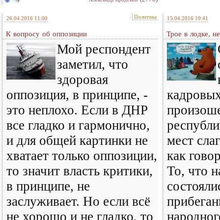
Политика
26.04.2016 11:00
15.04.2016 10:41
К вопросу об оппозиции
Трое в лодке, н
Мой респондент
заметил, что
здоровая
оппозиция, в принципе, -
кадровых
это неплохо. Если в ДНР
произош
все гладко и гармонично,
республи
и для общей картинки не
мест сла
хватает только оппозиции,
как говор
то значит власть критики,
То, что 
в принципе, не
состояли
заслуживает. Но если всё
прибеган
не хорошо и не гладко, то
народного