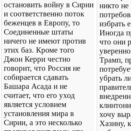
остановить войну в Сирии
никто не
и соответственно поток
потребов
беженцев в Европу, то
избрать е
Соединенные штаты
Иногда п
ничего не имеют против
что они 
этих баз. Кроме того
уверенно
Джон Керри честно
Трамп, п
говорит, что Россия не
потребуе
собирается сдавать
убрать л
Башара Асада и не
правител
считает, что его уход
внедренн
является условием
клинтони
установления мира в
хочу выр
Сирии, а это несколько
Хазину, 