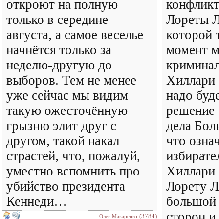
откроют на полную
конфликт
только в середине
Лореты Л
августа, а самое веселье
которой 
начнётся только за
момент м
неделю-другую до
криминал
выборов. Тем не менее
Хиллари 
уже сейчас мы видим
надо буд
такую ожесточённую
решение 
грызню элит друг с
дела Бо
другом, такой накал
что озна
страстей, что, пожалуй,
избирате
уместно вспомнить про
Хиллари 
убийство президента
Лорету Л
Кеннеди…
большой 
сторон и
(3784)
Олег Макаренко