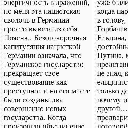
энергичность выражений,
уже были
но меня эта нацистская
когда на
сволочь в Германии
в голову,
просто вывела из себя.
Горбачёв
Поясню: Безоговорочная
Ельцина,
капитуляция нацисткой
достойны
Германии означала, что
Путина, 
Германское государство
представ
прекращает свое
не знал,
существование как
ельцинис
преступное и на его месте
только д
были созданы два
почему и
совершенно новых
другой… 
государства. Когда
предвари
произошло объединение
договорё