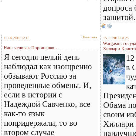
допроса 
защито
Политика
16.06.2016 12:15
15.06.2016 08:25
Wargasm: госуд
Наш человек Порошенко…
Хиллари Клинт
Я сегодня целый день
12
наблюдал как изощренно
в 
обзывают Россию за
чу
проведенные обмены. И,
ка
если в истории с
Президе
Надеждой Савченко, все
Обама по
как-то язык
своим из
попридержали, то во
Хиллари 
втором случае
наилучше