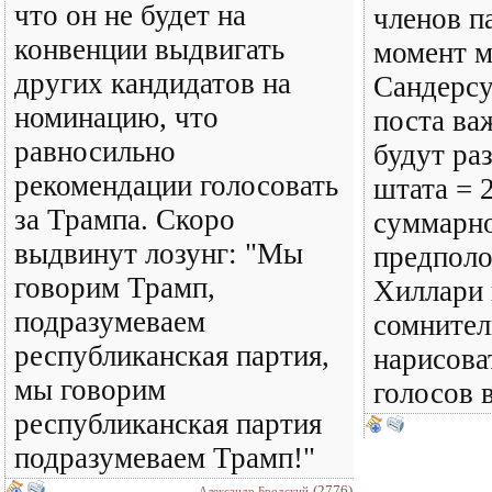
что он не будет на
членов п
конвенции выдвигать
момент м
других кандидатов на
Сандерсу
номинацию, что
поста важ
равносильно
будут ра
рекомендации голосовать
штата = 
за Трампа. Скоро
суммарно
выдвинут лозунг: "Мы
предполо
говорим Трамп,
Хиллари 
подразумеваем
сомнител
республиканская партия,
нарисова
мы говорим
голосов 
республиканская партия
подразумеваем Трамп!"
(2776)
Александр Бродский