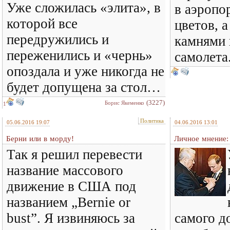
Уже сложилась «элита», в
в аэропо
которой все
цветов, а
передружились и
камнями 
переженились и «чернь»
самолета
опоздала и уже никогда не
будет допущена за стол…
(3227)
Борис Якеменко
1
Политика
05.06.2016 19:07
04.06.2016 13:01
Берни или в морду!
Личное мнение:
Так я решил перевести
название массового
движение в США под
названием „Bernie or
bust”. Я извиняюсь за
самого д