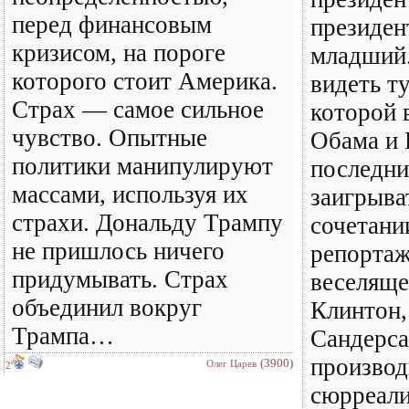
перед финансовым
президе
кризисом, на пороге
младший.
которого стоит Америка.
видеть ту
Страх — самое сильное
которой 
чувство. Опытные
Обама и 
политики манипулируют
последни
массами, используя их
заигрыва
страхи. Дональду Трампу
сочетани
не пришлось ничего
репортаж
придумывать. Страх
веселяще
объединил вокруг
Клинтон,
Трампа…
Сандерса 
производ
(3900)
Олег Царев
2
сюрреали