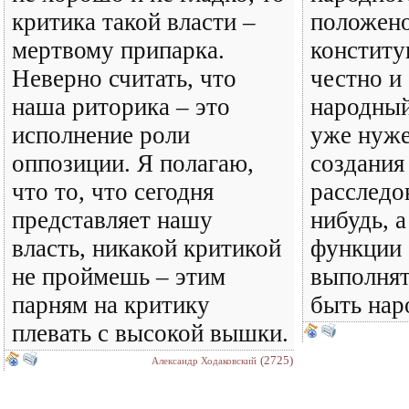
критика такой власти –
положено
мертвому припарка.
конститу
Неверно считать, что
честно и
наша риторика – это
народный
исполнение роли
уже нуже
оппозиции. Я полагаю,
создания
что то, что сегодня
расследо
представляет нашу
нибудь, 
власть, никакой критикой
функции 
не проймешь – этим
выполнят
парням на критику
быть нар
плевать с высокой вышки.
(2725)
Александр Ходаковский