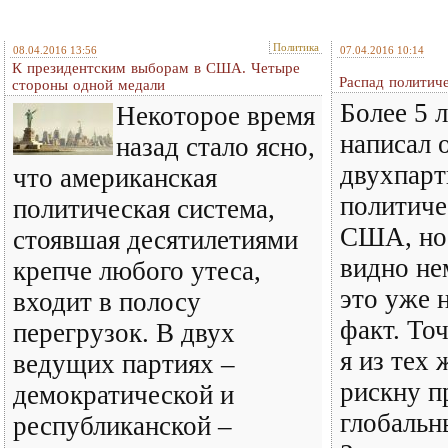
Политика
08.04.2016 13:56
07.04.2016 10:14
К президентским выборам в США. Четыре
Распад полити
стороны одной медали
Более 5 л
Некоторое время
написал 
назад стало ясно,
двухпар
что американская
политиче
политическая система,
США, но 
стоявшая десятилетиями
видно не
крепче любого утеса,
это уже 
входит в полосу
факт. То
перегрузок. В двух
я из тех
ведущих партиях –
рискну п
демократической и
глобальн
республиканской –