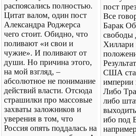
распоясались полностью.
пост пре
Цитат валом, один пост
Все говор
Александра Роджерса
Барак О
чего стоит. Обидно, что
свободы 
поливают «и свои и
Хиллари 
чужие». И поливают от
положени
души. Но причина этого,
Результа
на мой взгляд, –
США стан
абсолютное не понимание
империи 
действий власти. Отсюда
Либо Тра
страшилки про массовые
либо шта
захваты заложников и
выходить
уверения в том, что
ибо под 
Россия опять поддалась на
например