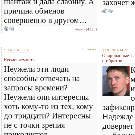
шантаж и дала слабину. А
захочет 
причина обменов
2
совершенно в другом…
(4223)
Федот
3
Политика
13.06.2016 13:58
12.06.2016 14:22
Очарованные Са
Несменяемость
и обратно
Неужели эти люди
К
способны отвечать на
м
запросы времени?
и
Неужели они интересны
с
хоть кому-то из тех, кому
зафиксир
до тридцати? Интересны
Надежде
не с точки зрения
доверяет
приколистов