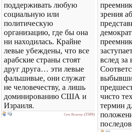
поддерживать любую
преемник
социальную или
зрения а
политическую
представ
организацию, где бы она
демократ
ни находилась. Крайне
преемник 
левые убеждены, что все
заступае
арабские страны стоят
вслед за
друг друга… эти левые
Соответс
фальшивые, они служат
выбывши
не человечеству, а лишь
предшест
доминированию США и
чисто те
Израиля.
термин д
положени
(3589)
Сеть Вольтер
последов