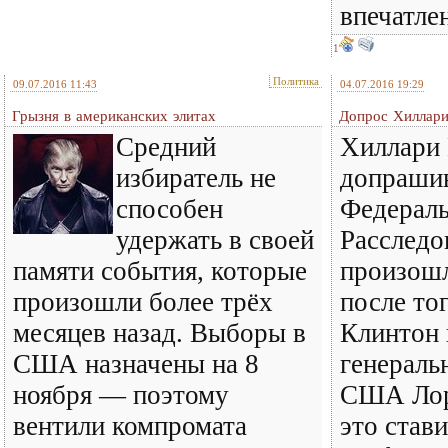
впечатле
1
Политика
09.07.2016 11:43
04.07.2016 19:29
Грызня в американских элитах
Допрос Хиллари
Средний
Хиллари 
избиратель не
допрашив
способен
Федерал
удержать в своей
Расследо
памяти события, которые
произошл
произошли более трёх
после то
месяцев назад. Выборы в
Клинтон 
США назначены на 8
генераль
ноября — поэтому
США Лор
вентили компромата
это став