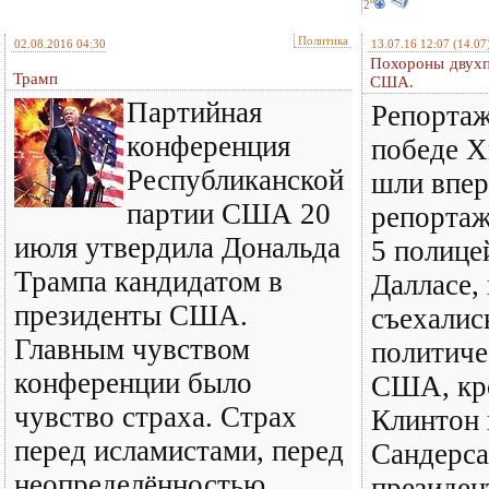
2
Политика
02.08.2016 04:30
13.07.16 12:07
(14.07
Похороны двухп
Трамп
США.
Партийная
Репортаж
конференция
победе Х
Республиканской
шли впер
партии США 20
репортаж
июля утвердила Дональда
5 полице
Трампа кандидатом в
Далласе,
президенты США.
съехалис
Главным чувством
политиче
конференции было
США, кр
чувство страха. Страх
Клинтон 
перед исламистами, перед
Сандерса
неопределённостью,
президен