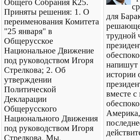
Общего Собрания К25.
ср
Приняты решения: 1. О
для Бара
переименования Комитета
решающе
"25 января" в
трудной 
Общерусское
президен
Национальное Движение
обеспоко
под руководством Игоря
напишут 
Стрелкова; 2. Об
истории 
утверждении
президен
Политической
вместе с
Декларации
обеспоко
Общерусского
Америка,
Национального Движения
последне
под руководством Игоря
действит
Стрелкова. Мы,