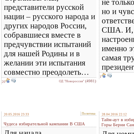
не только
представители русской
но и чув
нации – русского народа и
ответств
других народов России,
США. И, 
собравшиеся вместе в
настрое
предчувствии испытаний
именно э
для нашей Родины и в
самая тру
желании эти испытания
президе
совместно преодолеть…
1
(4981)
ОД "Новороссия"
20
Политика
20.05.2016 23:33
28.04.2016 22:12
Тайм-аут в изб
Чудеса избирательной кампании В США
Горы Берни Сан
Для начала
Для ном