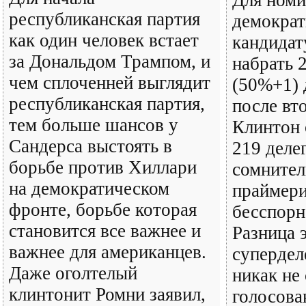
республиканская партия
демократ
как один человек встает
кандидат
за Дональдом Трампом, и
набрать 
чем сплоченней выглядит
(50%+1) 
республиканская партия,
после вт
тем больше шансов у
Клинтон 
Сандерса выстоять в
219 деле
борьбе против Хиллари
сомнител
на демократическом
праймери
фронте, борьбе которая
бесспорн
становится все важнее и
Разница 
важнее для американцев.
супердел
Даже оголтелый
никак не
клинтонит Ромни заявил,
голосова