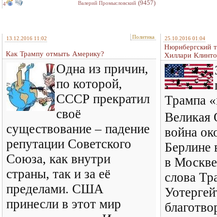
(9457)
Валерий Промысловский
4
Политика
13.12.2016 11:02
25.10.2016 01:04
Нюрнбергский т
Как Трампу отмыть Америку?
Хиллари Клинто
Одна из причин,
по которой,
СССР прекратил
Трампа «
своё
Великая 
существование – падение
война ок
репутации Советского
Берлине в
Союза, как внутри
в Москве
страны, так и за её
слова Тр
пределами. США
Уотергей
принесли в этот мир
благотво