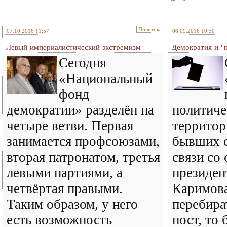
Политика
07.10.2016 11:57
08.09.2016 10:50
Левый империалистический экстремизм
Демократия и "
Сегодня
«Национальный
фонд
демократии» разделён на
политиче
четыре ветви. Первая
территор
занимается профсоюзами,
бывших с
вторая патронатом, третья
связи со
левыми партиями, а
президен
четвёртая правыми.
Каримова
Таким образом, у него
перебира
есть возможность
пост, то 