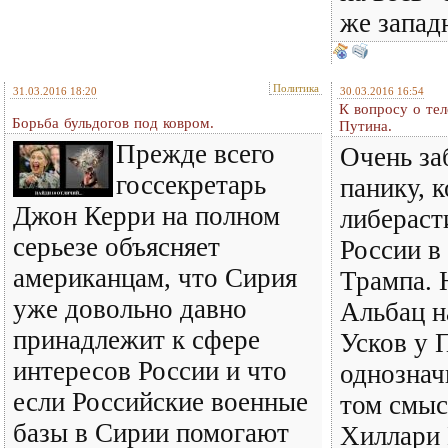
же запад
Политика
31.03.2016 18:20
30.03.2016 16:54
К вопросу о те
Борьба бульдогов под ковром.
Путина.
Прежде всего
Очень за
госсекретарь
панику, 
Джон Керри на полном
либерас
серьезе объясняет
России в
американцам, что Сирия
Трампа. 
уже довольно давно
Альбац н
принадлежит к сфере
Усков у 
интересов России и что
однознач
если Российские военные
том смыс
базы в Сирии помогают
Хиллари 