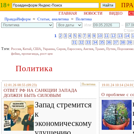
18+
ПР
ГЛАВНАЯ
НОВОСТИ
ВИДЕО
СТ
ПравдаИнформ
≈
Статьи, аналитика
≈
Политика
Или:
–
Стран
1
2
3
4
5
6
7
8
9
10
11
12
13
14
1
31
32
33
34
35
36
37
38
39
Тэги:
,
,
,
,
,
,
,
,
,
Россия
Китай
США
Украина
Сирия
Евросоюз
Англия
Трамп
Путин
Порошенко
,
,
фейки
пропаганда
рост цен
Политика
Политика
12.01.26 08:55
(09:23)
19.01.24 10:14
(24.01
ОТВЕТ РФ НА САНКЦИИ ЗАПАДА
О проблеме с с
ДОЛЖЕН БЫТЬ СИЛОВЫМ
Запад стремится
к
экономическому
удушению