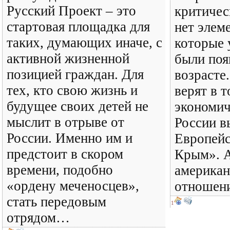
Русский Проект – это
критичес
стартовая площадка для
нет элем
таких, думающих иначе, с
которые
активной жизненной
были поя
позицией граждан. Для
возрасте
тех, кто свою жизнь и
верят в т
будущее своих детей не
экономич
мыслит в отрыве от
России в
России. Именно им и
Европейс
предстоит в скором
Крым». А
времени, подобно
американ
«ордену меченосцев»,
отношени
стать передовым
1
отрядом…