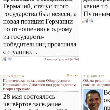
Германий, статус этого
какие-то
государства был неясен, а
Путиным
новая позиция Германии
85
по отношению к одному
из государств-
победительниц прояснила
ситуацию…
(4394)
Александр Бродский
1
Политика
29.05.2016 20:06
25.05.2016 11:29
Политическая декларация Общерусского
Обама решил н
Национального Движения под руководством
пока не исправи
Игоря Стрелкова
В
28 мая состоялось
ок
четвёртое заседание
пр