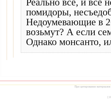
Реально всё, и всё 
помидоры, несъедоб
Недоумевающие в 201
возьмут? А если се
Однако монсанто, и
При цитировании материалов с
[
0