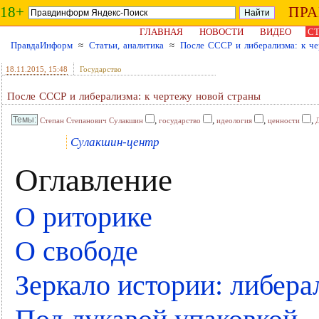
18+
ПР
ГЛАВНАЯ
НОВОСТИ
ВИДЕО
СТ
ПравдаИнформ
≈
Статьи, аналитика
≈
После СССР и либерализма: к ч
18.11.2015
, 15:48
Государство
После СССР и либерализма: к чертежу новой страны
,
,
,
,
Степан Степанович Сулакшин
государство
идеология
ценности
Сулакшин-центр
Оглавление
О риторике
О свободе
Зеркало истории: либера