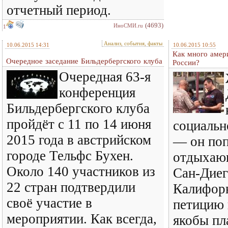
отчетный период.
(4693)
ИноСМИ.ru
1
Анализ, события, факты
10.06.2015 14:31
10.06.2015 10:55
Как много амер
Очередное заседание Бильдербергского клуба
России?
Очередная 63-я
конференция
Бильдербергского клуба
пройдёт с 11 по 14 июня
социальн
2015 года в австрийском
— он по
городе Тельфс Бухен.
отдыхающ
Около 140 участников из
Сан-Диег
22 стран подтвердили
Калифорн
своё участие в
петицию 
мероприятии. Как всегда,
якобы пл