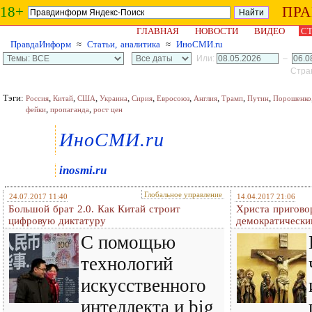
18+
ПР
ГЛАВНАЯ
НОВОСТИ
ВИДЕО
СТ
ПравдаИнформ
≈
Статьи, аналитика
≈
ИноСМИ.ru
Или:
–
Стран
Тэги:
,
,
,
,
,
,
,
,
,
Россия
Китай
США
Украина
Сирия
Евросоюз
Англия
Трамп
Путин
Порошенко
,
,
фейки
пропаганда
рост цен
ИноСМИ.ru
inosmi.ru
Глобальное управление
24.07.2017 11:40
14.04.2017 21:06
Большой брат 2.0. Как Китай строит
Христа пригово
цифровую диктатуру
демократически
С помощью
технологий
искусственного
интеллекта и big