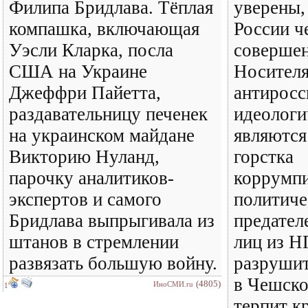
Филипа Бридлава. Тёплая
уверены,
компашка, включающая
России 
Уэсли Кларка, посла
совершен
США на Украине
Носител
Джеффри Пайетта,
антиросс
раздавательницу печенек
идеологи
на украинском майдане
являются
Викторию Нуланд,
горстка
парочку аналитиков-
коррумп
экспертов и самого
политиче
Бридлава выпрыгивала из
предател
штанов в стремлении
лиц из Н
развязать большую войну.
разрушит
в Чешско
(4805)
ИноСМИ.ru
1
терпит к