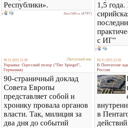
Республики».
1,5 года.
сирийска
(4787)
ИноСМИ.ru
1
последни
практиче
с ИГ"
1
Преступный мир
06.11.2015 11:40
04.11.2015 12:26
Украина: Одесский позор ("Der Spiegel",
В Пентагоне иде
Германия)
России
90-страничный доклад
Совета Европы
представляет собой и
хронику провала органов
внутренн
власти. Так, милиция за
в Пентаг
два дня до событий
действий