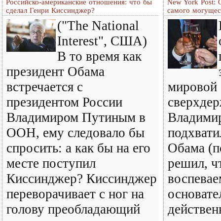
Российско-американские отношения: что бы
New York Post:
сделал Генри Киссинджер?
самого могущес
("The National
Interest", США)
В то время как
президент Обама
встречается с
мировой 
президентом России
сверхдер
Владимиром Путиным в
Владими
ООН, ему следовало бы
подхвати
спросить: а как бы на его
Обама (п
месте поступил
решил, ч
Киссинджер? Киссинджер
воспева
переворачивает с ног на
основате
голову преобладающий
действен