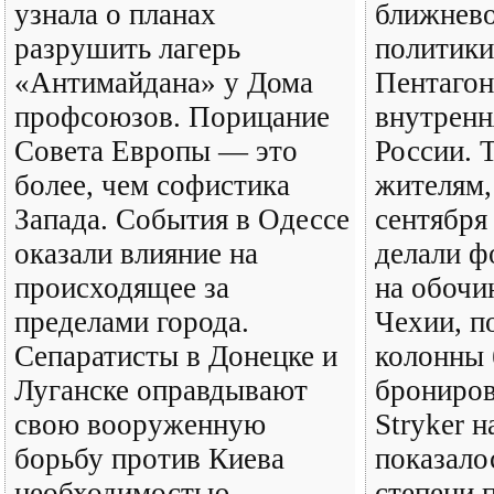
узнала о планах
ближнев
разрушить лагерь
политик
«Антимайдана» у Дома
Пентагон
профсоюзов. Порицание
внутренн
Совета Европы — это
России. 
более, чем софистика
жителям,
Запада. События в Одессе
сентября
оказали влияние на
делали ф
происходящее за
на обочи
пределами города.
Чехии, п
Сепаратисты в Донецке и
колонны
Луганске оправдывают
брониро
свою вооруженную
Stryker н
борьбу против Киева
показало
необходимостью
степени 