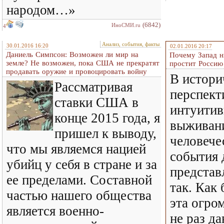
народом…»
(6842)
ИноСМИ.ru
4
Анализ, события, факты
30.01.2016 16:20
02.01.2016 20:17
Даниель Симпсон: Возможен ли мир на
Почему Запад н
земле? Не возможен, пока США не прекратят
простит Россию
продавать оружие и провоцировать войну
В истори
Рассматривая
перспект
ставки США в
интуитив
конце 2015 года, я
выживани
пришел к выводу,
человече
что мы являемся нацией
события 
убийц у себя в стране и за
представ
ее пределами. Составной
так. Как 
частью нашего общества
эта огро
является военно-
не раз да