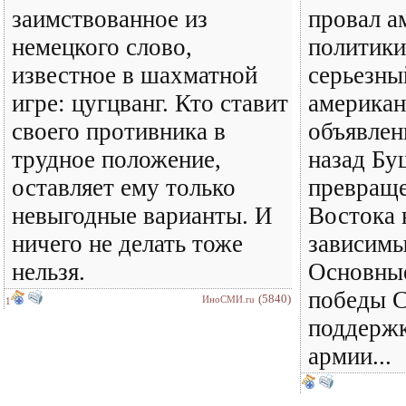
заимствованное из
провал а
немецкого слово,
политики
известное в шахматной
серьезны
игре: цугцванг. Кто ставит
американ
своего противника в
объявлен
трудное положение,
назад Бу
оставляет ему только
превращ
невыгодные варианты. И
Востока 
ничего не делать тоже
зависимы
нельзя.
Основные
победы С
(5840)
ИноСМИ.ru
1
поддержк
армии...