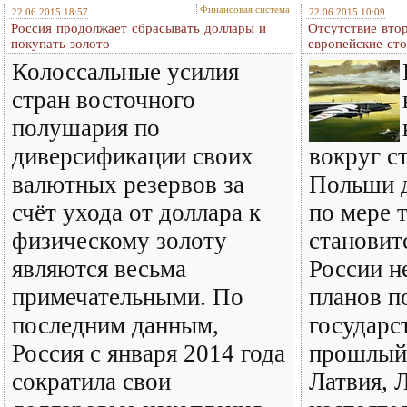
Финансовая система
22.06.2015 18:57
22.06.2015 10:09
Россия продолжает сбрасывать доллары и
Отсутствие вто
покупать золото
европейские ст
Колоссальные усилия
стран восточного
полушария по
диверсификации своих
вокруг с
валютных резервов за
Польши д
счёт ухода от доллара к
по мере т
физическому золоту
становитс
являются весьма
России н
примечательными. По
планов п
последним данным,
государс
Россия с января 2014 года
прошлый
сократила свои
Латвия, 