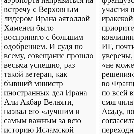
аэропорта направиться на
французс
встречу с Верховным
участия 
лидером Ирана аятоллой
иракской
Хаменеи было
приорите
воспринято с большим
коалици
одобрением. И судя по
ИГ, почт
всему, совещание прошло
уверены,
весьма успешно, раз
«не може
такой ветеран, как
решения»
бывший министр
во Франц
иностранных дел Ирана
по всей 
Али Акбар Велаяти,
смягчила
назвал его «лучшим и
Асаду, п
самым важным за всю
согласил
историю Исламской
переходн