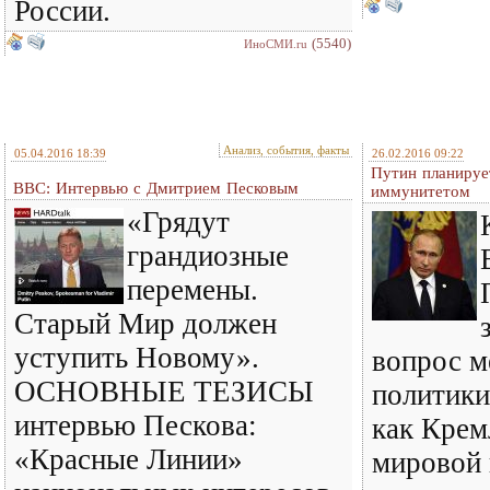
России.
(5540)
ИноСМИ.ru
Анализ, события, факты
05.04.2016 18:39
26.02.2016 09:22
Путин планируе
BBC: Интервью с Дмитрием Песковым
иммунитетом
«Грядут
грандиозные
перемены.
Старый Мир должен
уступить Новому».
вопрос 
ОСНОВНЫЕ ТЕЗИСЫ
политики
интервью Пескова:
как Крем
«Красные Линии»
мировой 