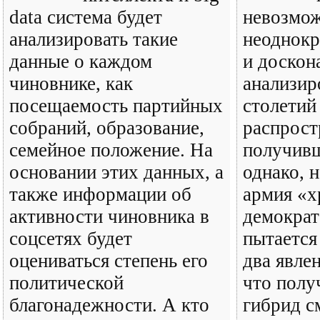
data система будет
невозмож
анализировать такие
неоднокр
данные о каждом
и доскон
чиновнике, как
анализир
посещаемость партийных
столетий
собраний, образование,
распрост
семейное положение. На
получив
основании этих данных, а
однако, 
также информации об
армия «х
активности чиновника в
демократ
соцсетях будет
пытается
оцениваться степень его
два явлен
политической
что пол
благонадежности. А кто
гибрид с