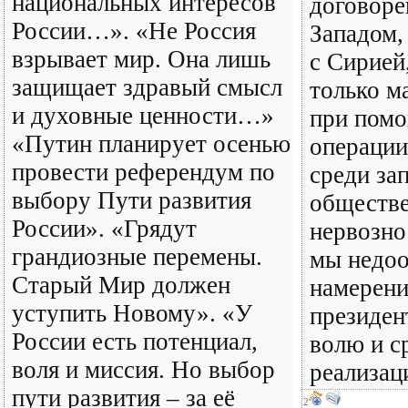
национальных интересов
договоре
России…». «Не Россия
Западом,
взрывает мир. Она лишь
с Сирией
защищает здравый смысл
только м
и духовные ценности…»
при пом
«Путин планирует осенью
операции
провести референдум по
среди за
выбору Пути развития
обществе
России». «Грядут
нервозно
грандиозные перемены.
мы недоо
Старый Мир должен
намерени
уступить Новому». «У
президент
России есть потенциал,
волю и с
воля и миссия. Но выбор
реализац
пути развития – за её
2