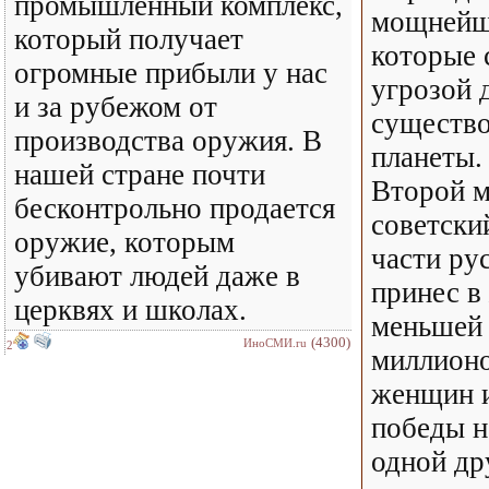
промышленный комплекс,
мощнейши
который получает
которые 
огромные прибыли у нас
угрозой 
и за рубежом от
существо
производства оружия. В
планеты.
нашей стране почти
Второй 
бесконтрольно продается
советски
оружие, которым
части ру
убивают людей даже в
принес в
церквях и школах.
меньшей 
(4300)
ИноСМИ.ru
2
миллион
женщин и
победы н
одной др