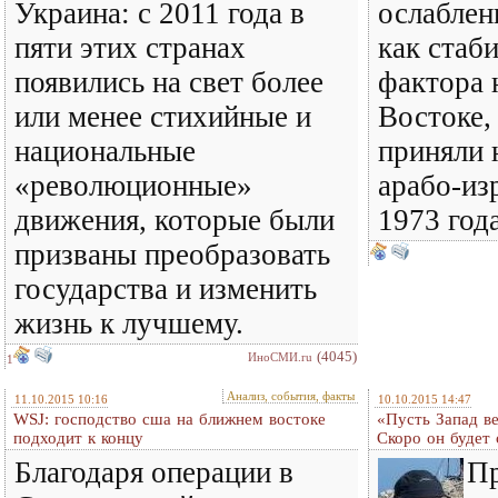
Украина: с 2011 года в
ослаблен
пяти этих странах
как стаб
появились на свет более
фактора 
или менее стихийные и
Востоке
национальные
приняли 
«революционные»
арабо-из
движения, которые были
1973 года
призваны преобразовать
государства и изменить
жизнь к лучшему.
(4045)
ИноСМИ.ru
1
Анализ, события, факты
11.10.2015 10:16
10.10.2015 14:47
WSJ: господство сша на ближнем востоке
«Пусть Запад ве
подходит к концу
Скоро он будет 
Благодаря операции в
Пр