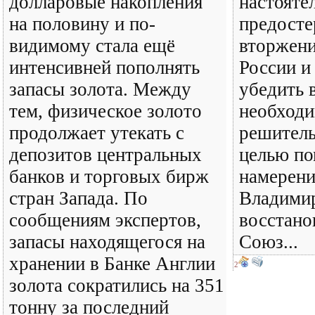
долларовые накопления
настояте
на половину и по-
предосте
видимому стала ещё
вторжени
интенсивней пополнять
России и
запасы золота. Между
убедить 
тем, физическое золото
необход
продолжает утекать с
решитель
депозитов центральных
целью п
банков и торговых бирж
намерени
стран Запада. По
Владими
сообщениям экспертов,
восстано
запасы находящегося на
Союз...
хранении в Банке Англии
2
золота сократились на 351
тонну за последний