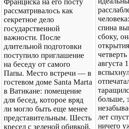
идеальны
Франциска на его посту
расслабл
рассматривалось как
человека:
секретное дело
спина вы
государственной
сбоку, он
важности. После
открытия
длительной подготовки
четверть
поступило приглашение
августа 1
на беседу от самого
вспыхнул
Папы. Место встречи — в
отпечатал
гостевом доме Santa Marta
таращилс
в Ватикане: помещение
больше, 
для бесед, которое вряд
незабыва
ли могло быть еще менее
лет спуст
представительным. Шесть
ничего у
кресел с зеленой обивкой,