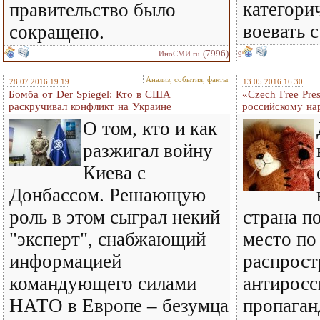
категори
правительство было
воевать 
сокращено.
(7996)
ИноСМИ.ru
9
Анализ, события, факты
28.07.2016 19:19
13.05.2016 16:30
Бомба от Der Spiegel: Кто в США
«Czech Free Pre
раскручивал конфликт на Украине
российскому на
О том, кто и как
разжигал войну
Киева с
Донбассом. Решающую
роль в этом сыграл некий
страна п
"эксперт", снабжающий
место по
информацией
распрос
командующего силами
антиросс
НАТО в Европе – безумца
пропаган