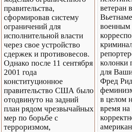
ветеран 
правительства,
Вьетнаме
сформировав систему
военным
ограничений для
корреспо
исполнительной власти
кримина
через свое устройство
репортер
сдержек и противовесов.
колонки 
Однако после 11 сентября
для Ваши
2001 года
Фред Рид
конституционное
феминизм
правительство США было
в целом н
отодвинуто на задний
время на
план рядом чрезвычайных
корректн
мер по борьбе с
американ
терроризмом,