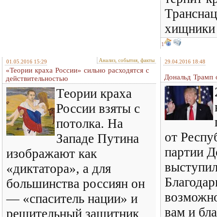
Трансна
хищники 
1
Анализ, события, факты
01.05.2016 15:29
29.04.2016 18:48
«Теории краха России» сильно расходятся с
Дональд Трамп
действительностью
Теории краха
России взяты с
потолка. На
от Респу
Западе Путина
партии Д
изображают как
выступил
«диктатора», а для
Благодар
большинства россиян он
возможно
— «спаситель нации» и
вам и бл
решительный защитник