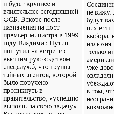
и будет крупнее и
Соедине
влиятельнее сегодняшней
не вижу.
ФСБ. Вскоре после
будут вам
назначения на пост
них есть
премьер-министра в 1999
выбора, 
году Владимир Путин
иллюзия.
пошутил на встрече с
только иг
высшим руководством
американ
спецслужб, что группа
уже дово
тайных агентов, которой
овладели
было поручено
убеждают
проникнуть в
в том, чт
правительство, «успешно
неограни
выполнила свою задачу».
возможно