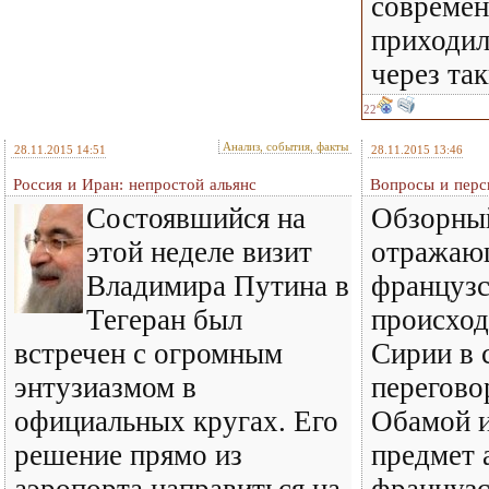
современ
приходил
через та
22
Анализ, события, факты
28.11.2015 14:51
28.11.2015 13:46
Россия и Иран: непростой альянс
Вопросы и перс
Состоявшийся на
Обзорны
этой неделе визит
отражаю
Владимира Путина в
французс
Тегеран был
происход
встречен с огромным
Сирии в 
энтузиазмом в
перегово
официальных кругах. Его
Обамой 
решение прямо из
предмет 