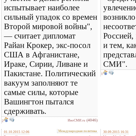
испытывает наиболее
увлечени
сильный упадок со времен
возникло
Второй мировой войны",
несоотве
— считает дипломат
Россией,
Райан Крокер, экс-посол
и тем, ка
США в Афганистане,
представ
Ираке, Сирии, Ливане и
СМИ".
Пакистане. Политический
1
вакуум заполняют те
самые силы, которые
Вашингтон пытался
сдерживать.
(4046)
ИноСМИ.ru
2
Международная политика
01.10.2015 12:06
30.09.2015 16:31