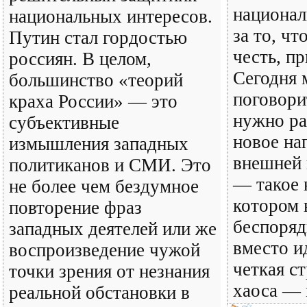
национал
национальных интересов.
за то, чт
Путин стал гордостью
честь, пр
россиян. В целом,
Сегодня 
большинство «теорий
поговори
краха России» — это
нужно ра
субъективные
новое на
измышления западных
внешней
политиканов и СМИ. Это
— такое 
не более чем бездумное
котором 
повторение фраз
беспоряд
западных деятелей или же
вместо и
воспроизведение чужой
четкая ст
точки зрения от незнания
хаоса — 
реальной обстановки в