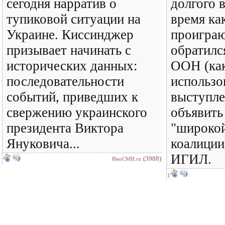
сегодня нарратив о
долгого в
тупиковой ситуации на
время ка
Украине. Киссинджер
проиграю
призывает начинать с
обратилс
исторических данных:
ООН (как
последовательности
использо
событий, приведших к
выступле
свержению украинского
объявить
президента Виктора
"широко
Януковича...
коалиции
ИГИЛ.
(3988)
ИноСМИ.ru
1