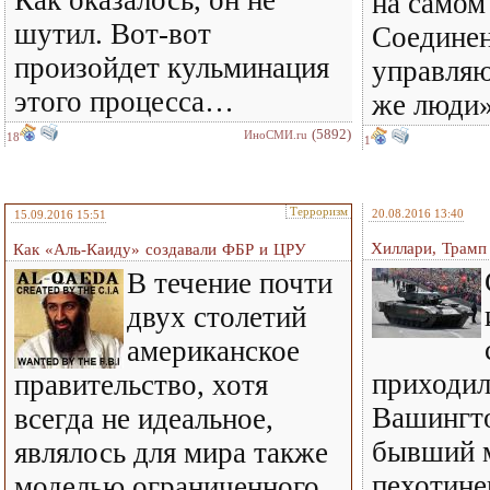
Как оказалось, он не
на самом
шутил. Вот-вот
Соедине
произойдет кульминация
управляю
этого процесса…
же люд
(5892)
ИноСМИ.ru
18
1
Терроризм
20.08.2016 13:40
15.09.2016 15:51
Хиллари, Трамп 
Как «Аль-Каиду» создавали ФБР и ЦРУ
В течение почти
двух столетий
американское
приходил
правительство, хотя
Вашингто
всегда не идеальное,
бывший 
являлось для мира также
пехотин
моделью ограниченного