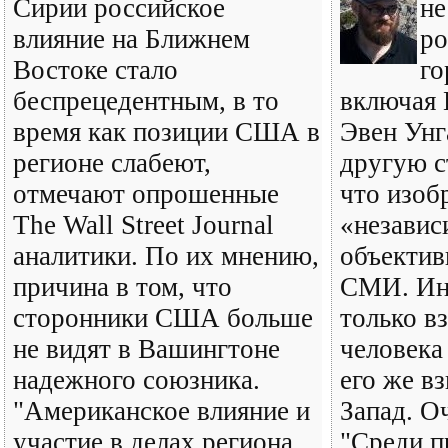
Сирии российское
не
влияние на Ближнем
ро
Востоке стало
го
беспрецедентным, в то
включая 
время как позиции США в
Эвен Унг
регионе слабеют,
другую ст
отмечают опрошенные
что изоб
The Wall Street Journal
«независ
аналитики. По их мнению,
объектив
причина в том, что
СМИ. Ин
сторонники США больше
только в
не видят в Вашингтоне
человека
надежного союзника.
его же вз
"Американское влияние и
Запад. О
участие в делах региона
"Среди п