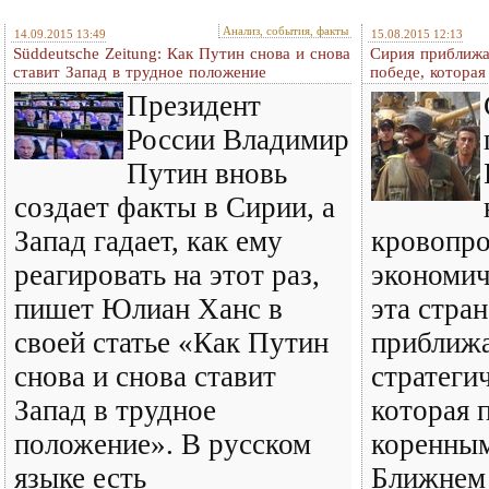
Анализ, события, факты
14.09.2015 13:49
15.08.2015 12:13
Süddeutsche Zeitung: Как Путин снова и снова
Сирия приближа
ставит Запад в трудное положение
победе, котора
Президент
России Владимир
Путин вновь
создает факты в Сирии, а
Запад гадает, как ему
кровопро
реагировать на этот раз,
экономич
пишет Юлиан Ханс в
эта стра
своей статье «Как Путин
приближа
снова и снова ставит
стратеги
Запад в трудное
которая 
положение». В русском
коренным
языке есть
Ближнем 