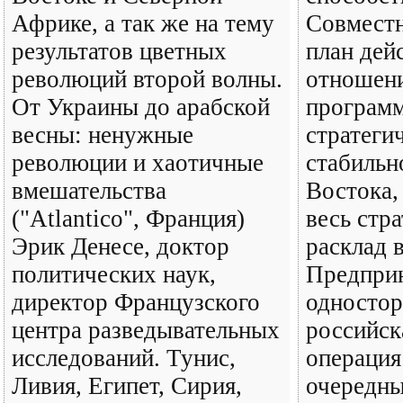
Африке, а так же на тему
Совмест
результатов цветных
план дей
революций второй волны.
отношен
От Украины до арабской
програм
весны: ненужные
стратеги
революции и хаотичные
стабильн
вмешательства
Востока,
("Atlantico", Франция)
весь стр
Эрик Денесе, доктор
расклад в
политических наук,
Предприн
директор Французского
одностор
центра разведывательных
российск
исследований. Тунис,
операция
Ливия, Египет, Сирия,
очередн