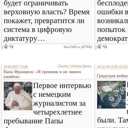
будет ограничивать
бесплоде
верховную власть? Время
ошибки в
покажет, превратится ли
возникал
система в цифровую
попыток 
диктатуру…
демокра
(4764)
ИноСМИ.ru
1
2
Анализ, события, факты
10.03.2017 15:46
14.12.16 12:45
(12:55
Папа Франциск: «Я грешник и не лишен
Грядущая войн
ошибок»
Первое интервью
с немецким
журналистом за
четырехлетнее
были. Та
пребывание Папы