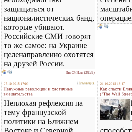
защищаться от
масштаб
националистических банд,
операцие
которые убивают.
Российские СМИ говорят
то же самое: на Украине
целенаправленно охотятся
на друзей России.
(3859)
ИноСМИ.ru
Революция
27.10.2015 17:09
21.10.2015 16:47
Ненужные революции и хаотичные
Как спасти Бли
вмешательства
("The Wall Stree
Неплохая рефлексия на
тему французской
политики на Ближнем
Востоке и Северной
способст