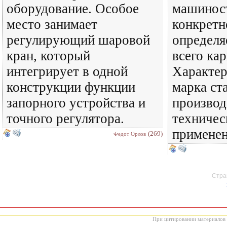
оборудование. Особое
машинос
место занимает
конкретн
регулирующий шаровой
определя
кран, который
всего кар
интегрирует в одной
Характер
конструкции функции
марка ст
запорного устройства и
производ
точного регулятора.
техничес
применен
(269)
Федот Орлов
Стран
При цитировании материалов с