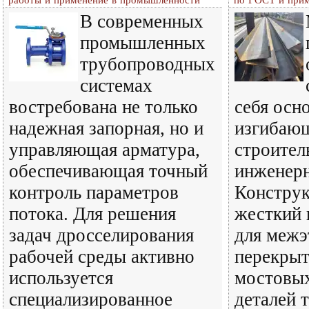
работы и применение в промышленности
по ГОСТ и при
В современных
промышленных
трубопроводных
системах
востребована не только
себя осн
надежная запорная, но и
изгибающ
управляющая арматура,
строител
обеспечивающая точный
инженерн
контроль параметров
Конструк
потока. Для решения
жесткий 
задач дросселирования
для меж
рабочей среды активно
перекрыт
используется
мостовых
специализированное
деталей 