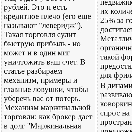
недвижим
рублей. Это и есть
их колич
кредитное плечо (его еще
25% за го
называют "леверидж").
достигае
Такая торговля сулит
Металлич
быструю прибыль - но
органичн
может и в один миг
такой фо
уничтожить ваш счет. В
предоста
статье разбираем
для фрил
механизм, примеры и
В динам
главные ловушки, чтобы
развиваю
уберечь вас от потерь.
коворкин
Механизм маржинальной
спрос на
торговли: как брокер дает
простран
в долг "Маржинальная
предложе