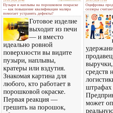
25.03.2026 20:48
20.03.2026 11:09
Пузыри и наплывы на порошковом покраске
Оцифровка прода
— как повышение квалификации маляра
селлеры считают
помогает устранять дефекты?
Готовое изделие
выходит из печи
— и вместо
идеально ровной
удержани
поверхности вы видите
продавец
пузыри, наплывы,
выручки,
кратеры или вздутия.
средств 
Знакомая картина для
логистик
любого, кто работает в
штрафах 
порошковой окраске.
Предприн
Первая реакция —
может оп
грешить на порошок,
реальную