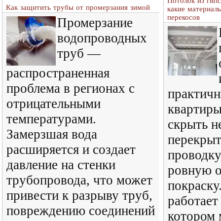
Потолок из гип
Как защитить трубы от промерзания зимой
какие материал
перекосов
Промерзание
водопроводных
труб —
распространенная
проблема в регионах с
практичн
отрицательными
квартиры
температурами.
скрыть н
Замерзшая вода
перекрыт
расширяется и создает
проводку
давление на стенки
ровную о
трубопровода, что может
покраску
привести к разрыву труб,
работает
повреждению соединений
котором