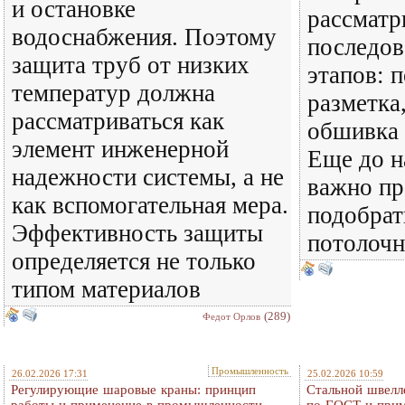
и остановке
рассматр
водоснабжения. Поэтому
последов
защита труб от низких
этапов: п
температур должна
разметка,
рассматриваться как
обшивка 
элемент инженерной
Еще до н
надежности системы, а не
важно пр
как вспомогательная мера.
подобрат
Эффективность защиты
потолоч
определяется не только
типом материалов
(289)
Федот Орлов
Промышленность
26.02.2026 17:31
25.02.2026 10:59
Регулирующие шаровые краны: принцип
Стальной швелл