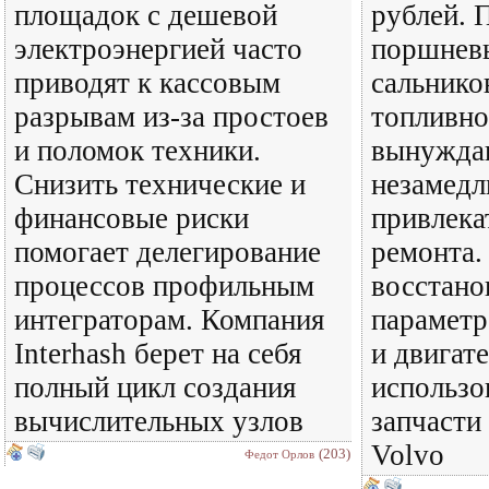
площадок с дешевой
рублей. 
электроэнергией часто
поршневы
приводят к кассовым
сальнико
разрывам из-за простоев
топливно
и поломок техники.
вынужда
Снизить технические и
незамедл
финансовые риски
привлека
помогает делегирование
ремонта.
процессов профильным
восстано
интеграторам. Компания
параметр
Interhash берет на себя
и двигат
полный цикл создания
использо
вычислительных узлов
запчасти
Volvo
(203)
Федот Орлов