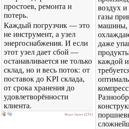
простоев, ремонта и
воздух и
потерь.
газы при
Каждый погрузчик — это
машины, 
не инструмент, а узел
охлаждаю
энергоснабжения. И если
даже уп
этот узел дает сбой —
продукты
останавливается не только
каждой и
склад, но и весь поток: от
требуется
поставок до KPI склада,
оптималь
от срока хранения до
компресс
удовлетворённости
Разнообр
клиента.
конструк
поршнев
(231)
Федот Орлов
сложней