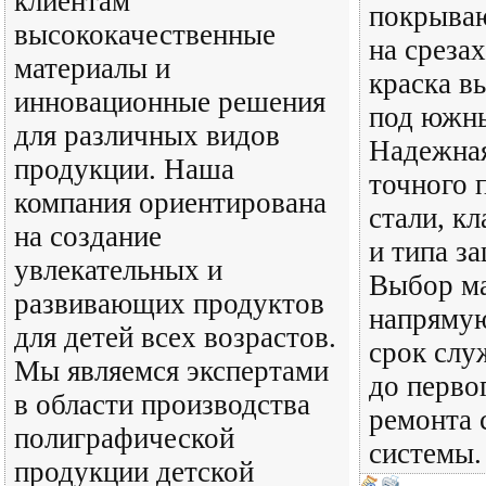
клиентам
покрыва
высококачественные
на срезах
материалы и
краска в
инновационные решения
под южн
для различных видов
Надежная
продукции. Наша
точного 
компания ориентирована
стали, к
на создание
и типа з
увлекательных и
Выбор ма
развивающих продуктов
напрямую
для детей всех возрастов.
срок слу
Мы являемся экспертами
до перво
в области производства
ремонта 
полиграфической
системы.
продукции детской