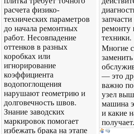
плитка требует точного
действит
расчета физико-
диагност
технических параметров
запчасти
до начала ремонтных
ремонту 
работ. Несовпадение
техники.
оттенков в разных
Многие 
коробках или
заменить
игнорирование
обслужи
коэффициента
— это др
водопоглощения
важно по
нарушают геометрию и
узел выше
долговечность швов.
машина э
Знание заводских
и какие 
маркировок помогает
получает
избежать брака на этапе