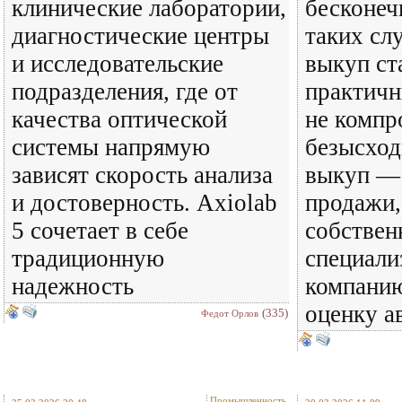
клинические лаборатории,
бесконеч
диагностические центры
таких сл
и исследовательские
выкуп ст
подразделения, где от
практичн
качества оптической
не компр
системы напрямую
безысход
зависят скорость анализа
выкуп —
и достоверность. Axiolab
продажи,
5 сочетает в себе
собствен
традиционную
специал
надежность
компанию
оценку а
(335)
Федот Орлов
Промышленность