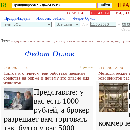
18+
ПР
ГЛАВНАЯ
НОВОСТИ
ВИДЕО
ПравдаИнформ
≈
Новости, события
≈
Федот Орлов
Или:
–
Стран
Тэги:
,
,
,
,
информационная война
рост цен
искусственный интеллект
авторское право
Трамп
Федот Орлов
Торговля
27.05.2026 11:06
24.05.2026 23:28
Торговля с плечом: как работают заемные
Металлические 
средства на бирже и почему это опасно для
коворкингов ра
новичков
Представьте: у
вас есть 1000
рублей, а брокер
разрешает вам торговать
коммерч
так, будто у вас 5000