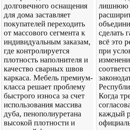
долговечного оснащения
лишнюю 
для дома заставляет
расширит
покупателей переходить
объедини
от массового сегмента к
сделать 
индивидуальным заказам,
всё это р
где контролируется
при усло
плотность наполнителя и
изменени
качество сварных швов
соответс
каркаса. Мебель премиум-
законода
класса решает проблему
Республи
быстрого износа за счет
Когда тр
использования массива
согласов
дуба, пенополиуретана
каждый р
высокой плотности и
официал