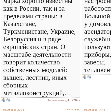
марка хорошо известны
настроен
как в России, так и за
работосп
пределами страны: в
Большой
Казахстане,
у домовл
Туркменистане, Украине,
арендато
Белоруссия и в ряде
служебн
европейских стран. О
пользуют
масштабе деятельности
приборы,
говорит количество
завесы,
собственных моделей:
тепловен
вышек, лестниц, иных
сборных
металлоконструкций,..
(2292)
Рекунов Агвендий
Ревизорная
03.09.2015 22:14
03.09.2015 14:42