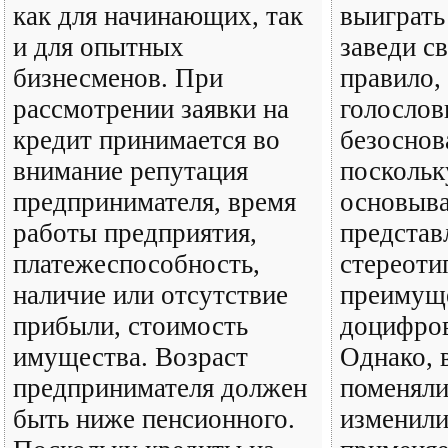
как для начинающих, так
выиграть
и для опытных
заведи с
бизнесменов. При
правило,
рассмотрении заявки на
голослов
кредит принимается во
безоснов
внимание репутация
поскольк
предпринимателя, время
основыва
работы предприятия,
представ
платежеспособность,
стереоти
наличие или отсутствие
преимущ
прибыли, стоимость
доцифров
имущества. Возраст
Однако, 
предпринимателя должен
поменяли
быть ниже пенсионного.
изменили