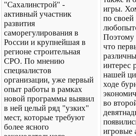
"Сахалинстрой" -
игры. Хо
активный участник
по своей
развития
любопыте
саморегулирования в
Поэтому 
России и крупнейшая в
что перв
регионе строительная
различны
СРО. По мнению
интерес 
специалистов
нашей ци
организации, уже первый
ходе бур
опыт работы в рамках
экономич
новой программы выявил
во второ
в ней целый ряд "узких"
девятнад
мест, которые требуют
появилис
более ясного
игровые 