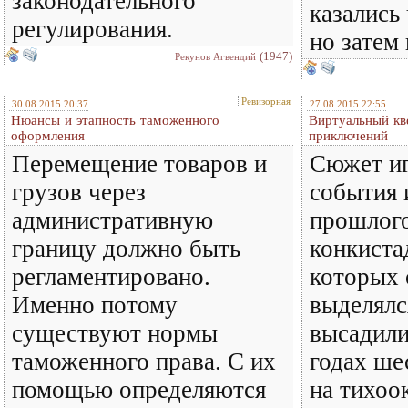
законодательного
казались 
регулирования.
но затем 
(1947)
Рекунов Агвендий
Ревизорная
30.08.2015 20:37
27.08.2015 22:55
Нюансы и этапность таможенного
Виртуальный кве
оформления
приключений
Перемещение товаров и
Сюжет иг
грузов через
события 
административную
прошлого
границу должно быть
конкиста
регламентировано.
которых 
Именно потому
выделялс
существуют нормы
высадили
таможенного права. С их
годах ше
помощью определяются
на тихоо