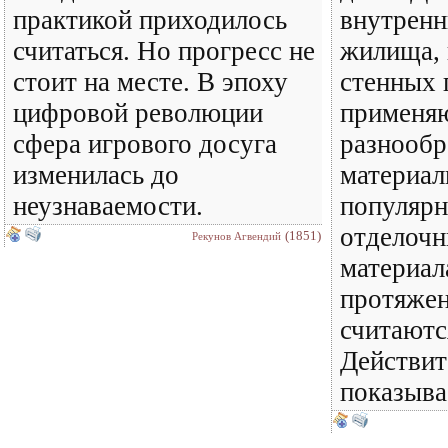
практикой приходилось
внутренн
считаться. Но прогресс не
жилища, 
стоит на месте. В эпоху
стенных 
цифровой революции
применя
сфера игрового досуга
разнообр
изменилась до
материал
неузнаваемости.
популяр
отделоч
(1851)
Рекунов Агвендий
материал
протяжен
считаютс
Действит
показывае