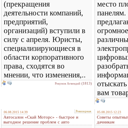
(прекращения
место пл
деятельности компаний,
панелям.
предприятий,
предлага
организаций) вступили в
огромное
силу с апреля. Юристы,
различн
специализирующиеся в
электроп
области корпоративного
цифровых
права, сходятся во
разобрат
мнении, что изменения,..
информа
отыскать
(1813)
Рекунов Агвендий
вам товар
Ревизорная
06.08.2015 14:39
05.08.2015 12:23
Автосалон «Скай Моторс» - быстрое и
Советы опытных
выгодное решение проблем с авто
дачникам