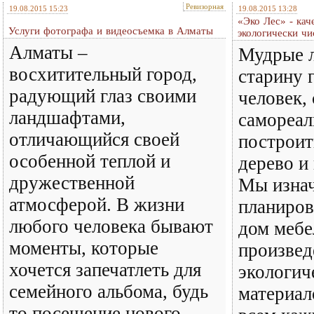
Ревизорная
19.08.2015 15:23
19.08.2015 13:28
«Эко Лес» - кач
Услуги фотографа и видеосъемка в Алматы
экологически ч
Алматы –
Мудрые 
восхитительный город,
старину 
радующий глаз своими
человек, 
ландшафтами,
самореал
отличающийся своей
построит
особенной теплой и
дерево и
дружественной
Мы изна
атмосферой. В жизни
планиров
любого человека бывают
дом мебе
моменты, которые
произвед
хочется запечатлеть для
экологич
семейного альбома, будь
материал
то посещение нового