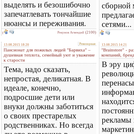
выделять и безошибочно
сборной 
запечатлевать тончайшие
предлага
нюансы и переживания.
сетями...
(2100)
Рекунов Агвендий
1
Ревизорная
13.08.2015 18:20
13.08.2015 14:21
Пансионат для пожилых людей "Барвиха" –
"Brainstore" - 
душевная теплота, семейный уют и уважение
компаний, брен
к старости
В эру ци
Тема, надо сказать,
революци
непростая, деликатная. В
перенас
идеале, конечно,
информац
подросшие дети или
находитс
внуки должны заботиться
постоянн
о своих престарелых
рекламы 
родственниках. Но всегда
маркети