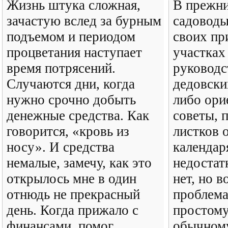
Жизнь штука сложная,
В прежни
зачастую вслед за бурным
садоводы
подъемом и периодом
своих пр
процветания наступает
участках
время потрясений.
руководс
Случаются дни, когда
дедовски
нужно срочно добыть
либо ори
денежные средства. Как
советы, 
говорится, «кровь из
листков 
носу». И средства
календар
немалые, замечу, как это
недостат
открылось мне в один
нет, но в
отнюдь не прекрасный
проблема
день. Когда прижало с
простому
финансами, помог
обычном