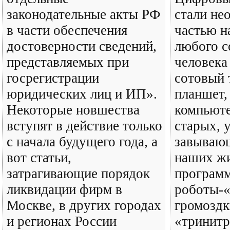
законодательные акты РФ
стали не
в части обеспечения
частью н
достоверности сведений,
любого с
представляемых при
человека
госрегистрации
сотовый 
юридических лиц и ИП».
планшет,
Некоторые новшества
компьюте
вступят в действие только
старых, 
с начала будущего года, а
завываю
вот статьи,
наших ж
затрагивающие порядок
програм
ликвидации фирм в
роботы-
Москве, в других городах
громоздк
и регионах России
«тринитр