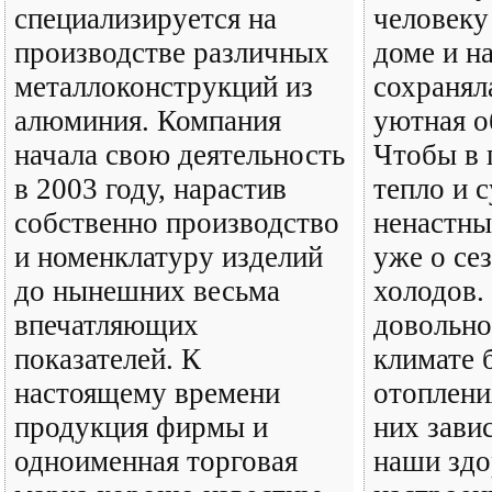
специализируется на
человеку
производстве различных
доме и н
металлоконструкций из
сохранял
алюминия. Компания
уютная о
начала свою деятельность
Чтобы в
в 2003 году, нарастив
тепло и 
собственно производство
ненастны
и номенклатуру изделий
уже о се
до нынешних весьма
холодов.
впечатляющих
довольно
показателей. К
климате 
настоящему времени
отоплени
продукция фирмы и
них зави
одноименная торговая
наши здо