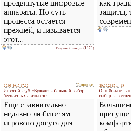
продвинутые цифровые
как трад
аппараты. Но суть
защиты, 
процесса остается
современ
прежней, и называется
этот...
(1870)
Рекунов Агвендий
Ревизорная
20.08.2015 17:28
20.08.2015 14:15
Игровой клуб «Вулкан» - большой выбор
Онлайн-магазин 
бесплатных автоматов
выбор качестве
Еще сравнительно
Большин
недавно любителям
присуще 
игрового досуга для
комфорт