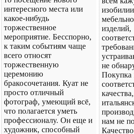
всем ка
интересного места или
изобилии
какое-нибудь
мебельно
торжественное
изделий,
мероприятие. Бесспорно,
соответ
к таким событиям чаще
требован
всего относят
устраива
торжественную
не обнар
церемонию
Покупка 
бракосочетания. Куат не
соответс
просто отличный
качества,
фотограф, умеющий всё,
итальянс
что полагается уметь
производ
профессионалу. Он еще и
нам не п
художник, способный
Качество