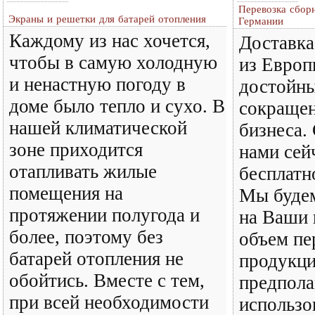
Перевозка сбор
Экраны и решетки для батарей отопления
Германии
Каждому из нас хочется,
Доставка
чтобы в самую холодную
из Европ
и ненастную погоду в
достойны
доме было тепло и сухо. В
сокращен
нашей климатической
бизнеса.
зоне приходится
нами сей
отапливать жилые
бесплатн
помещения на
Мы будем
протяжении полугода и
на Ваши 
более, поэтому без
объем пе
батарей отопления не
продукци
обойтись. Вместе с тем,
предпола
при всей необходимости
использо