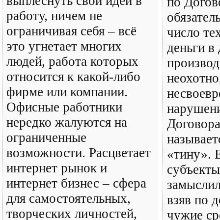
выплеснуть свои идеи в
по Догов
работу, ничем не
обязател
ограничивая себя – всё
число тех
это угнетает многих
деньги в 
людей, работа которых
производ
относится к какой-либо
неохотно
фирме или компании.
несвоевр
Офисные работники
нарушен
нередко жалуются на
Договора
ограниченные
называет
возможности. Расцветает
«тину». 
интернет рынок и
субъекты
интернет бизнес – сфера
замыслил
для самостоятельных,
взяв по 
творческих личностей,
чужие ср