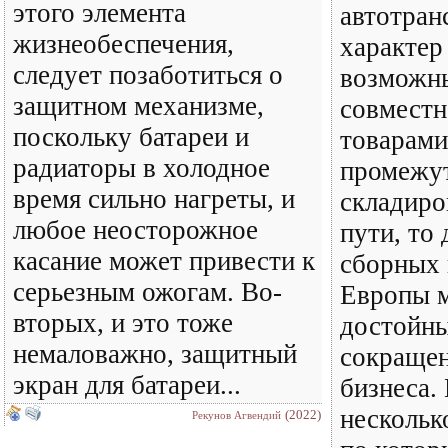
этого элемента
автотран
жизнеобеспечения,
характер
следует позаботиться о
возможны
защитном механизме,
совместн
поскольку батареи и
товарами
радиаторы в холодное
промежу
время сильно нагреты, и
складиро
любое неосторожное
пути, то 
касание может привести к
сборных 
серьезным ожогам. Во-
Европы м
вторых, и это тоже
достойны
немаловажно, защитный
сокращен
экран для батареи...
бизнеса.
нескольк
(2022)
Рекунов Агвендий