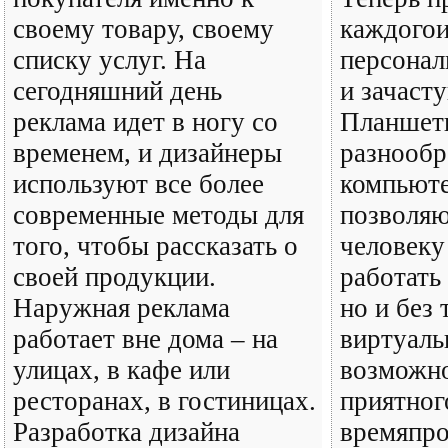
своему товару, своему
каждогои
списку услуг. На
персонал
сегодняшний день
и зачаст
реклама идет в ногу со
Планшет
временем, и дизайнеры
разнообр
используют все более
компьют
современные методы для
позволяю
того, чтобы рассказать о
человеку
своей продукции.
работать
Наружная реклама
но и без 
работает вне дома – на
виртуаль
улицах, в кафе или
возможно
ресторанах, в гостиницах.
приятног
Разработка дизайна
времяпро