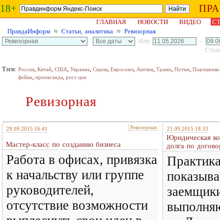
18+
ПР
ГЛАВНАЯ
НОВОСТИ
ВИДЕО
СТ
ПравдаИнформ
≈
Статьи, аналитика
≈
Ревизорная
Или:
–
Стран
Тэги:
,
,
,
,
,
,
,
,
,
Россия
Китай
США
Украина
Сирия
Евросоюз
Англия
Трамп
Путин
Порошенко
,
,
фейки
пропаганда
рост цен
Ревизорная
Ревизорная
29.09.2015 16:41
21.09.2015 18:33
Юридическая ко
​Мастер-класс по созданию бизнеса
долга по догово
Работа в офисах, привязка
Практика
к начальству или группе
показывае
руководителей,
заемщики
отсутствие возможности
выполняю