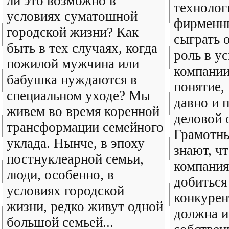
ли это возможно в
технолог
условиях суматошной
фирменн
городской жизни? Как
сыграть
быть в тех случаях, когда
роль в у
пожилой мужчина или
компании
бабушка нуждаются в
понятие,
специальном уходе? Мы
давно и 
живем во время коренной
деловой 
трансформации семейного
Грамотны
уклада. Нынче, в эпоху
знают, ч
постнуклеарной семьи,
компания
люди, особенно, в
добиться
условиях городской
конкурен
жизни, редко живут одной
должна и
большой семьей...