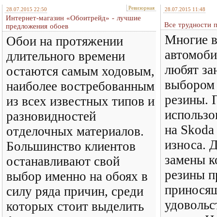
Ревизорная
28.07.2015 22:50
28.07.2015 11:48
Интернет-магазин «Обоитрейд» - лучшие
Все трудности 
предложения обоев
Многие 
Обои на протяжении
автомоби
длительного времени
любят за
остаются самым ходовым,
выбором 
наиболее востребованным
резины. 
из всех известных типов и
использо
разновидностей
на Skoda
отделочных материалов.
износа. 
Большинство клиентов
замены к
останавливают свой
резины п
выбор именно на обоях в
принося
силу ряда причин, среди
удовольс
которых стоит выделить