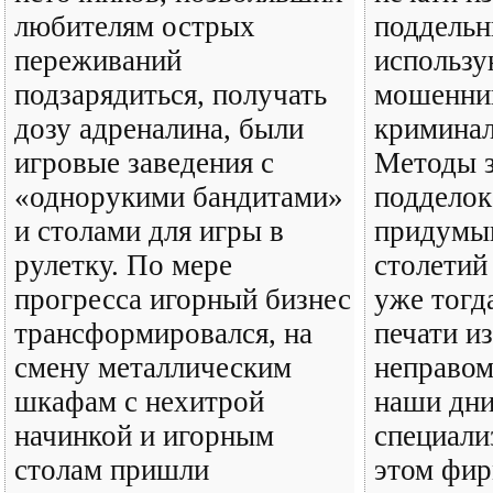
любителям острых
поддельн
переживаний
использу
подзарядиться, получать
мошенни
дозу адреналина, были
криминал
игровые заведения с
Методы 
«однорукими бандитами»
подделок
и столами для игры в
придумыв
рулетку. По мере
столетий
прогресса игорный бизнес
уже тогд
трансформировался, на
печати и
смену металлическим
неправом
шкафам с нехитрой
наши дн
начинкой и игорным
специали
столам пришли
этом фи