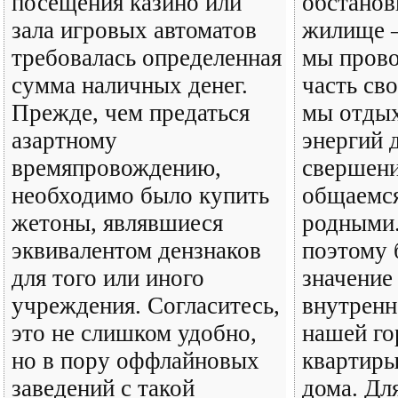
посещения казино или
обстанов
зала игровых автоматов
жилище –
требовалась определенная
мы пров
сумма наличных денег.
часть св
Прежде, чем предаться
мы отдых
азартному
энергий 
времяпровождению,
свершени
необходимо было купить
общаемся
жетоны, являвшиеся
родными
эквивалентом дензнаков
поэтому
для того или иного
значение
учреждения. Согласитесь,
внутренн
это не слишком удобно,
нашей го
но в пору оффлайновых
квартиры
заведений с такой
дома. Дл