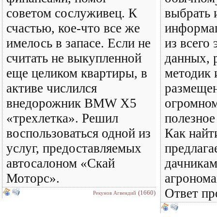
советом сослуживец. К
выбрать 
счастью, кое-что все же
информа
имелось в запасе. Если не
из всего 
считать не выкупленной
данных, 
еще целиком квартиры, в
методик 
активе числился
размещен
внедорожник BMW X5
огромном
«трехлетка». Решил
полезное
воспользоваться одной из
Как найт
услуг, предоставляемых
предлага
автосалоном «Скай
дачника
Моторс».
агронома
Ответ про
(1660)
Рекунов Агвендий