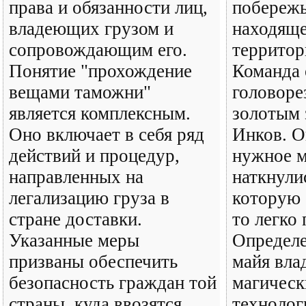
права и обязанности лиц,
побережь
владеющих грузом и
находяще
сопровождающим его.
территор
Понятие "прохождение
Команда
вещами таможни"
головоре
является комплексным.
золотым 
Оно включает в себя ряд
Инков. О
действий и процедур,
нужное м
направленных на
наткнулис
легализацию груза в
которую 
стране доставки.
то легко 
Указанные меры
Определе
призваны обеспечить
майя вла
безопасность граждан той
магичес
страны, куда ввозятся
технолог