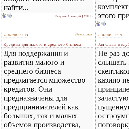
комплект
найти...
этого при
(3501)
Рекунов Агвендий
Ревизорная
26.07.2015 18:13
25.07.2015 12:09
Кредиты для малого и среднего бизнеса
Зал славы в клу
Для поддержания и
Не раз д
развития малого и
слышать 
среднего бизнеса
скептико
предлагается множество
казино н
кредитов. Они
принципе
предназначены для
зачастую
предпринимателей как
пущенну
больших, так и малых
остроумц
объемов производства,
поговорк