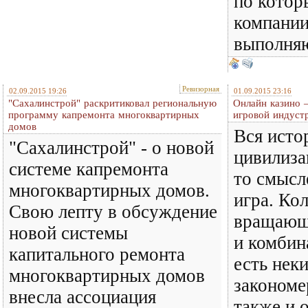
по котор
компании
выполняю
Ревизорная
02.09.2015 19:26
01.09.2015 23:16
"Сахалинстрой" раскритиковал региональную
Онлайн казино 
программу капремонта многоквартирных
игровой индуст
домов
Вся исто
"Сахалинстрой" - о новой
цивилиза
системе капремонта
то смысл
многоквартирных домов.
игра. Ко
Свою лепту в обсуждение
вращающ
новой системы
и комбин
капитального ремонта
есть нек
многоквартирных домов
закономе
внесла ассоциация
также и 