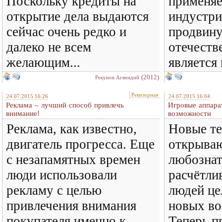
Поскольку кредиты на
применяе
открытие дела выдаются
индустри
сейчас очень редко и
продвин
далеко не всем
отечеств
желающим...
является 
(2012)
Рекунов Агвендий
Ревизорная
24.07.2015 16:26
24.07.2015 16:04
Реклама – лучший способ привлечь
Игровые аппара
внимание!
возможности
Реклама, как известно,
Новые те
двигатель прогресса. Еще
открываю
с незапамятных времен
любознат
люди использовали
расчётли
рекламу с целью
людей це
привлечения внимания
новых во
покупателя именно к
Теперь п