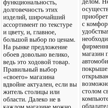
делом. Н
функциональность,
осуществ
долговечность этих
приобре
изделий, широчайший
с комфор
ассортимент по текстуре
удобства
и цвету, и, главное,
необходи
большой выбор по ценам.
фирменн
На рынке предложение
магазин 
обоев довольно велико,
автомоб
ведь это ходовой товар.
покрышек
Правильный выбор
открываю
«своего» магазина
возможно
вдвойне актуален, если вы
столом с
житель столицы или
компьюте
области. Далеко не в
обладате
каждом магазине можно