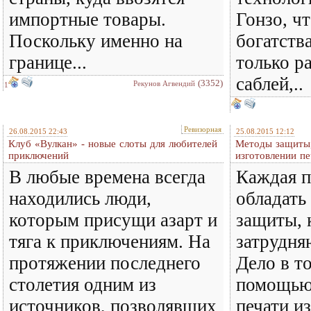
импортные товары.
Гонзо, ч
Поскольку именно на
богатств
границе...
только р
саблей,..
(3352)
Рекунов Агвендий
1
Ревизорная
26.08.2015 22:43
25.08.2015 12:12
Клуб «Вулкан» - новые слоты для любителей
Методы защиты,
приключений
изготовлении п
В любые времена всегда
Каждая п
находились люди,
обладать
которым присущи азарт и
защиты, 
тяга к приключениям. На
затрудня
протяжении последнего
Дело в то
столетия одним из
помощью
источников, позволявших
печати и