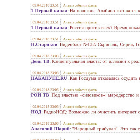
09.04.2018 23:51
Анализ события факты
1 Первый канал
На полигоне Алабино готовятся 
:
09.04.2018 23:51
Анализ события факты
1 Первый канал
Россия против всех? Время покаж
:
09.04.2018 23:51
Анализ события факты
Н.Стариков
Видеоблог №132: Скрипаль, Сирия, Го
:
09.04.2018 23:03
Анализ события факты
День ТВ
Концептуальная власть: от иллюзий к реа
:
09.04.2018 23:03
Анализ события факты
НАКАНУНЕ.RU
Как Госдума отказалась осудить 
:
09.04.2018 23:03
Анализ события факты
РОЙ ТВ
Под властью «силовиков»: мародерство и
:
09.04.2018 23:03
Анализ события факты
НОД
РадиоНОД: Возможно ли очистить интернет о
:
09.04.2018 23:03
Анализ события факты
Анатолий Шарий
"Народный тpибунaл". Это так 
: