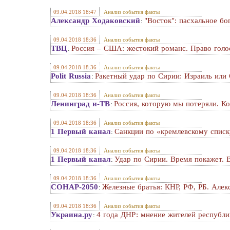
09.04.2018 18:47
Анализ события факты
Александр Ходаковский
"Восток": пасхальное бо
:
09.04.2018 18:36
Анализ события факты
ТВЦ
Россия – США: жестокий романс. Право голо
:
09.04.2018 18:36
Анализ события факты
Polit Russia
Ракетный удар по Сирии: Израиль ил
:
09.04.2018 18:36
Анализ события факты
Ленинград и-ТВ
Россия, которую мы потеряли. К
:
09.04.2018 18:36
Анализ события факты
1 Первый канал
Санкции по «кремлевскому списк
:
09.04.2018 18:36
Анализ события факты
1 Первый канал
Удар по Сирии. Время покажет. 
:
09.04.2018 18:36
Анализ события факты
СОНАР-2050
Железные братья: КНР, РФ, РБ. Але
:
09.04.2018 18:36
Анализ события факты
Украина.ру
4 года ДНР: мнение жителей республи
: