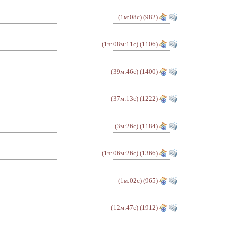
(1м:08с)
(982)
(1ч:08м:11с)
(1106)
(39м:46с)
(1400)
(37м:13с)
(1222)
(3м:26с)
(1184)
(1ч:06м:26с)
(1366)
(1м:02с)
(965)
(12м:47с)
(1912)