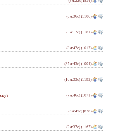
(3м:22с)
(854)
(6м:36с)
(1106)
(3м:12с)
(1181)
(8м:47с)
(1017)
(37м:43с)
(1004)
(10м:33с)
(1193)
аску?
(7м:46с)
(1071)
(6м:45с)
(828)
(2м:37с)
(1167)