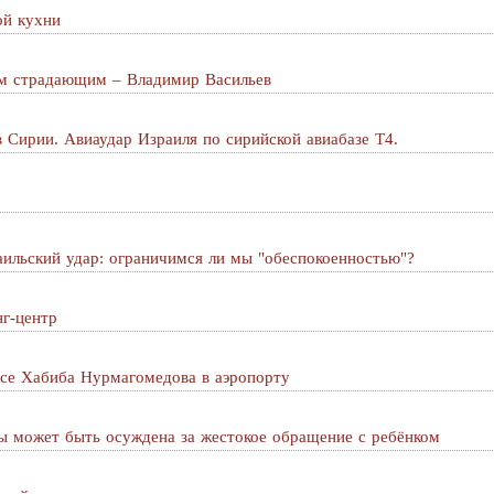
ой кухни
ом страдающим – Владимир Васильев
в Сирии. Авиаудар Израиля по сирийской авиабазе Т4.
аильский удар: ограничимся ли мы "обеспокоенностью"?
нг-центр
есе Хабиба Нурмагомедова в аэропорту
ы может быть осуждена за жестокое обращение с ребёнком