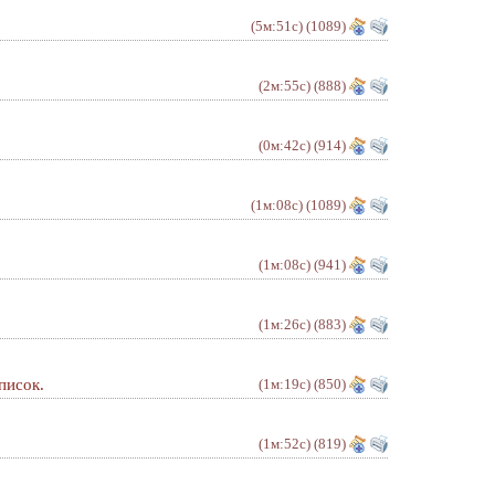
(5м:51с)
(1089)
(2м:55с)
(888)
(0м:42с)
(914)
(1м:08с)
(1089)
(1м:08с)
(941)
(1м:26с)
(883)
писок.
(1м:19с)
(850)
(1м:52с)
(819)