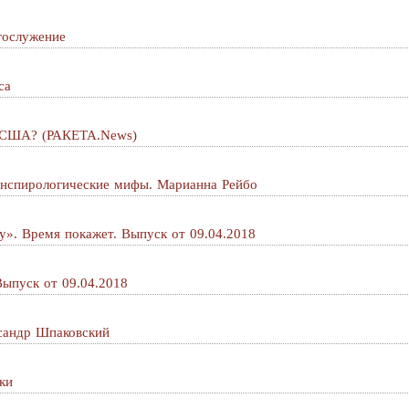
гослужение
са
и США? (РАКЕТА.News)
онспирологические мифы. Марианна Рейбо
у». Время покажет. Выпуск от 09.04.2018
Выпуск от 09.04.2018
ксандр Шпаковский
ки