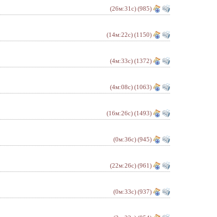
(26м:31с)
(985)
(14м:22с)
(1150)
(4м:33с)
(1372)
(4м:08с)
(1063)
(16м:26с)
(1493)
(0м:36с)
(945)
(22м:26с)
(961)
(0м:33с)
(937)