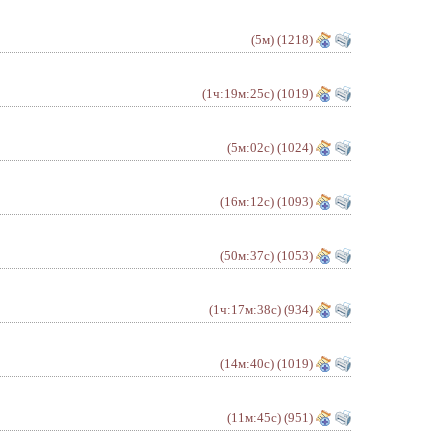
(5м)
(1218)
(1ч:19м:25с)
(1019)
(5м:02с)
(1024)
(16м:12с)
(1093)
(50м:37с)
(1053)
(1ч:17м:38с)
(934)
(14м:40с)
(1019)
(11м:45с)
(951)