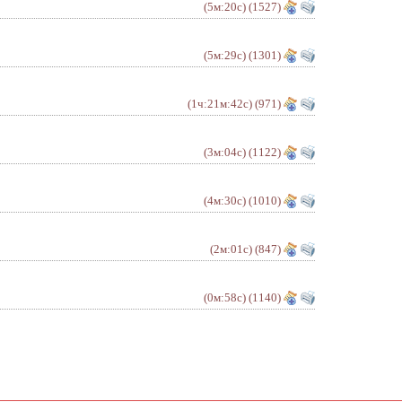
(5м:20с)
(1527)
(5м:29с)
(1301)
(1ч:21м:42с)
(971)
(3м:04с)
(1122)
(4м:30с)
(1010)
(2м:01с)
(847)
(0м:58с)
(1140)