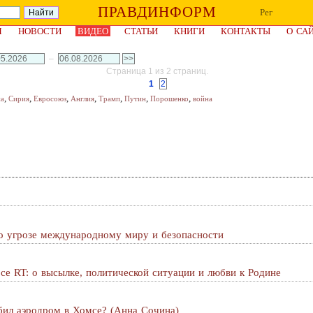
ПРАВДИНФОРМ
Рег
Я
НОВОСТИ
ВИДЕО
СТАТЬИ
КНИГИ
КОНТАКТЫ
О СА
–
Страница 1 из 2 страниц.
1
2
,
,
,
,
,
,
,
на
Сирия
Евросоюз
Англия
Трамп
Путин
Порошенко
война
о угрозе международному миру и безопасности
се RT: о высылке, политической ситуации и любви к Родине
бил аэродром в Хомсе? (Анна Сочина)