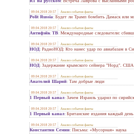
RT на русском
Встреча Лаврова с высланными ро
:
09.04.2018 20:57
Анализ события факты
Polit Russia
Будет ли Трамп бомбить Дамаск или м
:
09.04.2018 20:57
Анализ события факты
Антифэйк ТВ
Международные следователи: сбивш
:
09.04.2018 20:57
Анализ события факты
НОД
РадиоНОД: Кто нанес удар по авиабазам в С
:
09.04.2018 20:57
Анализ события факты
НОД
Задержание крымского сейнера "Норд". США
:
09.04.2018 20:57
Анализ события факты
Анатолий Шарий
Там добрые люди
:
09.04.2018 20:57
Анализ события факты
1 Первый канал
Зачем Израиль ударил по сирийско
:
09.04.2018 20:57
Анализ события факты
1 Первый канал
Британские издания каждый день
:
09.04.2018 20:57
Анализ события факты
Константин Семин
Письма: «Мусорная» наука
: