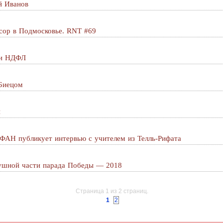
й Иванов
усор в Подмосковье. RNT #69
 и НДФЛ
.Биецом
и
 ФАН публикует интервью с учителем из Телль-Рифата
душной части парада Победы — 2018
Страница 1 из 2 страниц.
1
2