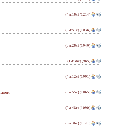
(4м:18с)
(1214)
(9м:57с)
(1036)
(8м:28с)
(1046)
(1м:38с)
(965)
(4м:12с)
(1001)
ацией.
(0м:55с)
(1065)
(0м:48с)
(1090)
(6м:36с)
(1141)