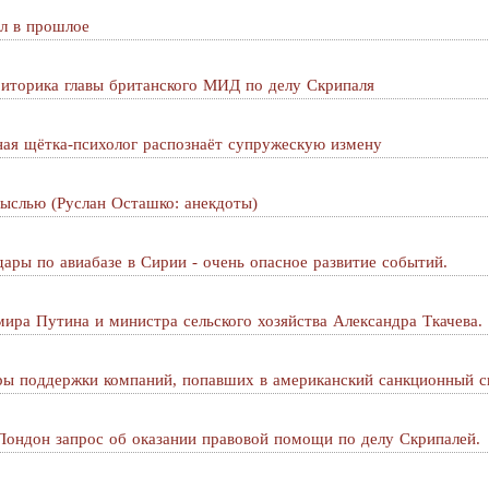
л в прошлое
риторика главы британского МИД по делу Скрипаля
ная щётка-психолог распознаёт супружескую измену
ыслью (Руслан Осташко: анекдоты)
ары по авиабазе в Сирии - очень опасное развитие событий.
ира Путина и министра сельского хозяйства Александра Ткачева.
ры поддержки компаний, попавших в американский санкционный с
Лондон запрос об оказании правовой помощи по делу Скрипалей.