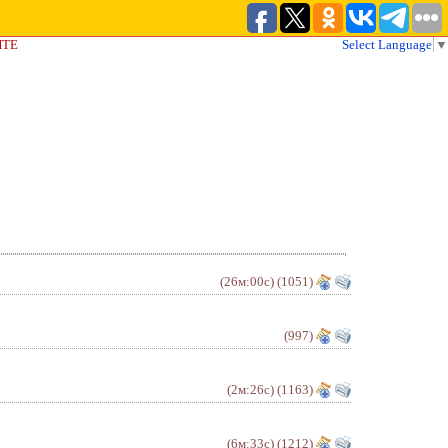
ЙТЕ
Select Language
▼
(26м:00с)
(1051)
(997)
(2м:26с)
(1163)
(6м:33с)
(1212)