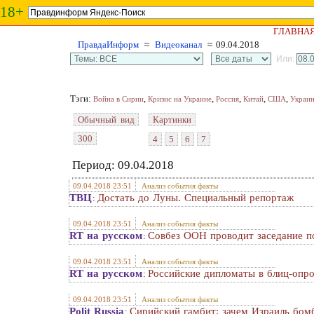
18+
ГЛАВНА
ПравдаИнформ
≈
Видеоканал
≈ 09.04.2018
Или:
Тэги:
,
,
,
,
,
Война в Сирии
Кризис на Украине
Россия
Китай
США
Украи
Обычный вид
Картинки
300
4
5
6
7
Период: 09.04.2018
09.04.2018 23:51
Анализ события факты
ТВЦ
Достать до Луны. Специальный репортаж
:
09.04.2018 23:51
Анализ события факты
RT на русском
Совбез ООН проводит заседание п
:
09.04.2018 23:51
Анализ события факты
RT на русском
Российские дипломаты в блиц-опро
:
09.04.2018 23:51
Анализ события факты
Polit Russia
Сирийский гамбит: зачем Израиль бом
: