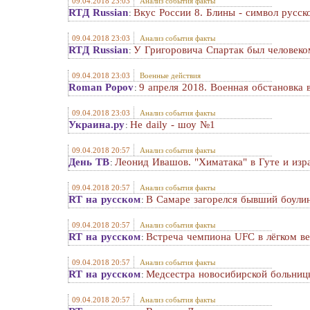
09.04.2018 23:03
Анализ события факты
RTД Russian
Вкус России 8. Блины - символ русск
:
09.04.2018 23:03
Анализ события факты
RTД Russian
У Григоровича Спартак был человек
:
09.04.2018 23:03
Военные действия
Roman Popov
9 апреля 2018. Военная обстановка 
:
09.04.2018 23:03
Анализ события факты
Украина.ру
Не daily - шоу №1
:
09.04.2018 20:57
Анализ события факты
День ТВ
Леонид Ивашов. "Химатака" в Гуте и изр
:
09.04.2018 20:57
Анализ события факты
RT на русском
В Самаре загорелся бывший боули
:
09.04.2018 20:57
Анализ события факты
RT на русском
Встреча чемпиона UFC в лёгком в
:
09.04.2018 20:57
Анализ события факты
RT на русском
Медсестра новосибирской больниц
:
09.04.2018 20:57
Анализ события факты