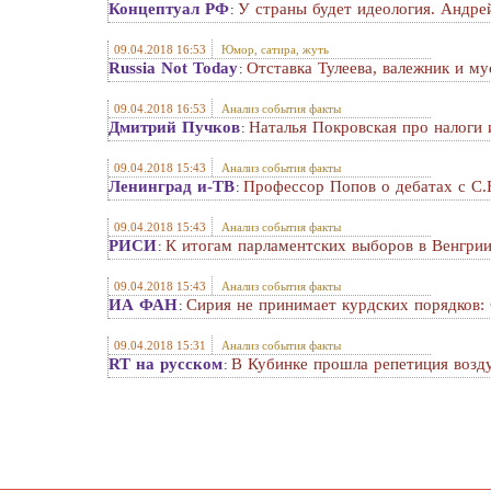
Концептуал РФ
У страны будет идеология. Андре
:
09.04.2018 16:53
Юмор, сатира, жуть
Russia Not Today
Отставка Тулеева, валежник и м
:
09.04.2018 16:53
Анализ события факты
Дмитрий Пучков
Наталья Покровская про налоги
:
09.04.2018 15:43
Анализ события факты
Ленинград и-ТВ
Профессор Попов о дебатах с С
:
09.04.2018 15:43
Анализ события факты
РИСИ
К итогам парламентских выборов в Венгри
:
09.04.2018 15:43
Анализ события факты
ИА ФАН
Сирия не принимает курдских порядков:
:
09.04.2018 15:31
Анализ события факты
RT на русском
В Кубинке прошла репетиция воз
: