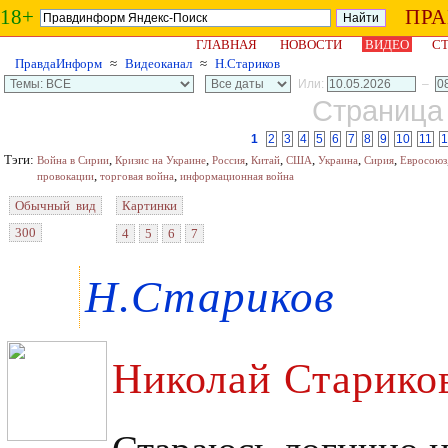
18+
ПР
ГЛАВНАЯ
НОВОСТИ
ВИДЕО
СТ
ПравдаИнформ
≈
Видеоканал
≈
Н.Стариков
Или:
–
Страница 
1
2
3
4
5
6
7
8
9
10
11
1
Тэги:
,
,
,
,
,
,
,
Война в Сирии
Кризис на Украине
Россия
Китай
США
Украина
Сирия
Евросоюз
,
,
провокации
торговая война
информационная война
Обычный вид
Картинки
300
4
5
6
7
Н.Стариков
Николай Старико