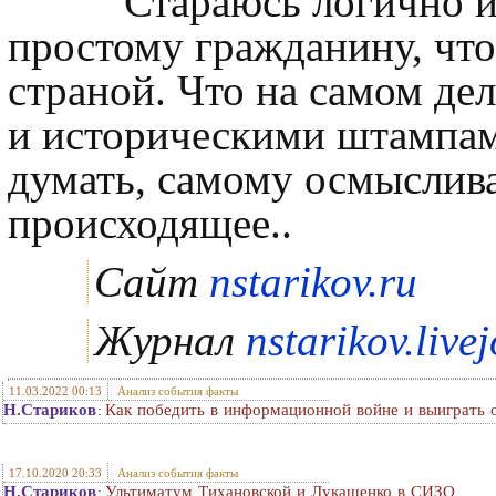
Стараюсь логично и
простому гражданину, что
страной. Что на самом де
и историческими штампам
думать, самому осмыслив
происходящее..
Сайт
nstarikov.ru
Журнал
nstarikov.live
11.03.2022 00:13
Анализ события факты
Н.Стариков
Как победить в информационной войне и выиграть 
:
17.10.2020 20:33
Анализ события факты
Н.Стариков
Ультиматум Тихановской и Лукашенко в СИЗО
: