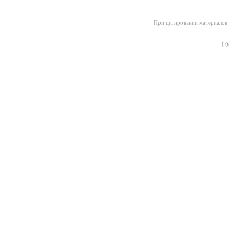
При цитировании материалов с
[
0