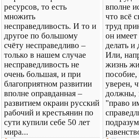
ресурсов, то есть
вполне и
множить
что всё с
несправедливость. И то и
труд при
другое по большому
он имеет
счёту несправедливо –
делать и
только в нашем случае
Или, нап
несправедливость не
жизнь ж
очень большая, и при
пособие,
благоприятном развитии
уверен, ч
вполне оправданная –
должны, 
развитием окраин русский
"право и
рабочий и крестьянин по
справедл
сути купили себе 50 лет
подразум
мира...
равенство