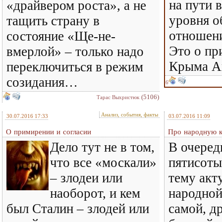
на пути 
«драйвером роста», а не
уровня 
тащить страну в
отношени
состояние «Ще-не-
Это о пр
вмерлой» – только надо
Крыма А
переключиться в режим
созидания…
6
(5106)
Тарас Выхристюк
Анализ, события, факты
30.07.2016 17:33
03.07.2016 11:09
О примирении и согласии
Про народную к
Дело тут не в том,
В очеред
что все «москали»
пятисоты
– злодеи или
тему акт
наоборот, и кем
народной
был Сталин – злодей или
самой, др