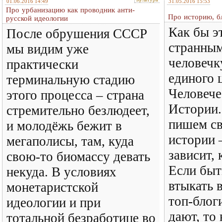
01.06.2016 14:49
31.05.2016 15:53
Про урбанизацию как проводник анти-
Про историю, б
русской идеологии
Как бы э
После обрушения СССР
странны
мы видим уже
человечку
практически
единого 
терминальную стадию
Человече
этого процесса – страна
Истории.
стремительно безлюдеет,
пишем св
и молодёжь бежит в
истории –
мегаполисы, там, куда
зависит, 
свою-то биомассу девать
Если быт
некуда. В условиях
втыкать 
монетаристской
топ-блог
идеологии и при
дают, то 
тотальной безработице во