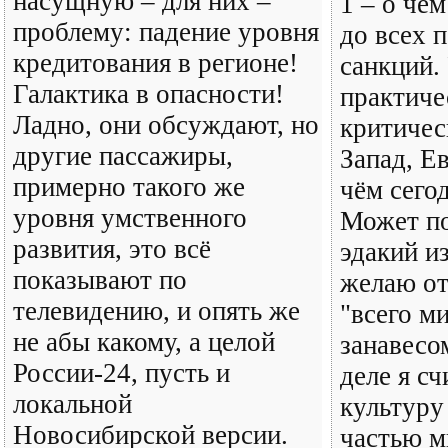
насущную – для них –
1 – о чём
проблему: падение уровня
до всех 
кредитования в регионе!
санкций.
Галактика в опасности!
практиче
Ладно, они обсуждают, но
критичес
другие пассажиры,
Запад, Е
примерно такого же
чём сего
уровня умственного
Может по
развития, это всё
эдакий и
показывают по
желаю от
телевидению, и опять же
"всего м
не абы какому, а целой
занавесо
России-24, пусть и
деле я с
локальной
культуру
Новосибирской версии.
частью м