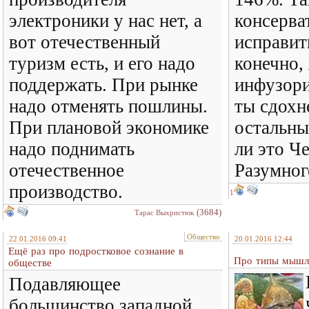
электроники у нас нет, а
консерва
вот отечественный
исправит
туризм есть, и его надо
конечно,
поддержать. При рынке
инфузори
надо отменять пошлины.
ты сдохн
При плановой экономике
остальны
надо поднимать
ли это Ч
отечественное
Разумног
производство.
1
(3684)
Тарас Выхристюк
Общество
22.01.2016 09:41
20.01.2016 12:44
Ещё раз про подростковое сознание в
Про типы мышле
обществе
Подавляющее
большинство западной