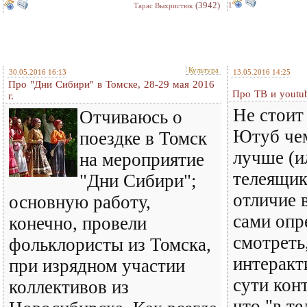
(3942)
1
Тарас Выхристюк
Культура
30.05.2016 16:13
13.05.2016 14:25
Про "Дни Сибири" в Томске, 28-29 мая 2016
Про ТВ и youtub
г.
Не стоит
Отчиваюсь о
Ютуб чем
поездке в Томск
лучше (и
на мероприятие
телеящик
"Дни Сибири";
отличие 
основную работу,
сами опр
конечно, провели
смотреть
фольклористы из Томска,
интеракт
при изрядном участии
сути кон
коллективов из
что "в те