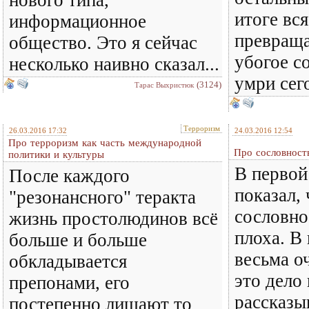
нового типа,
итоге вс
информационное
превраща
общество. Это я сейчас
убогое с
несколько наивно сказал...
умри сего
(3124)
Тарас Выхристюк
Терроризм
26.03.2016 17:32
24.03.2016 12:54
Про терроризм как часть международной
Про сословность
политики и культуры
В первой
После каждого
показал, 
"резонансного" теракта
сословно
жизнь простолюдинов всё
плоха. В
больше и больше
весьма о
обкладывается
это дело
препонами, его
рассказы
постепенно лишают то