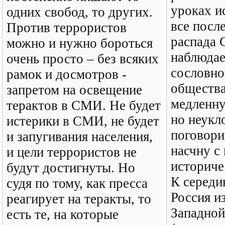
уроках и
одних свобод, то других.
все посл
Против террористов
распада 
можно и нужно бороться
наблюдае
очень просто – без всяких
сословно
рамок и досмотров -
общества
запретом на освещение
медленну
терактов в СМИ. Не будет
но неукл
истерики в СМИ, не будет
поговори
и запугивания населения,
насчну с
и цели террористов не
историче
будут достигнуты. Но
К середи
судя по тому, как пресса
Россия и
реагирует на теракты, то
Западно
есть те, на которые