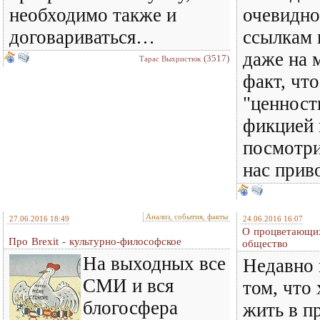
необходимо также и
очевидно
договариваться…
ссылкам 
даже на 
(3517)
Тарас Выхристюк
факт, что
"ценност
фикцией 
посмотри
нас прив
Анализ, события, факты
27.06.2016 18:49
24.06.2016 16:07
О процветающих
Про Brexit - культурно-философское
общество
На выходных все
Недавно 
СМИ и вся
том, что
блогосфера
жить в п