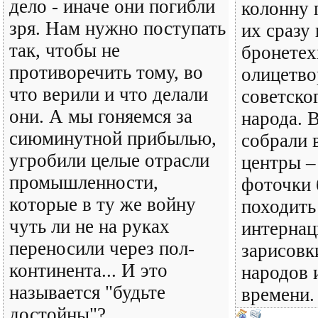
дело - иначе они погибли
колонну 
зря. Нам нужно поступать
их сразу
так, чтобы не
бронетех
противоречить тому, во
олицетво
что верили и что делали
советско
они. А мы гоняемся за
народа. 
сиюминутной прибылью,
собрали 
угробили целые отрасли
центры –
промышленности,
фоточки 
которые в ту же войну
походить
чуть ли не на руках
интернац
переносили через пол-
зарисовк
континента... И это
народов 
называется "будьте
времени.
достойны"?