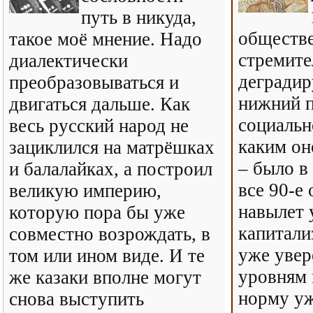
путь в никуда,
обществе
такое моё мнение. Надо
стремите
диалектически
деградир
преобразовываться и
нижний 
двигаться дальше. Как
социальн
весь русский народ не
каким он
зациклился на матрёшках
– было в
и балалайках, а построил
все 90-е
великую империю,
навылет 
которую пора бы уже
капитали
совместно возрождать, в
уже увер
том или ином виде. И те
уровням 
же казаки вполне могут
норму у
снова выступить