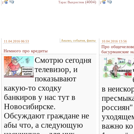
(4004)
Тарас Выхристюк
1
1
Анализ, события, факты
11.04.2016 06:53
10.04.2016 13:56
Про общечелове
Немного про кредиты
басурманские н
Смотрю сегодня
телевизор, и
показывают
какую-то сходку
в неиско
банкиров у нас тут в
пресмыка
Новосибирске.
россиян"
Обсуждают граждане не
уходящем
абы что, а следующую
важно ко