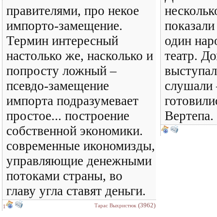
правителями, про некое
нескольк
импорто-замещение.
показали
Термин интересный
один нар
настолько же, насколько и
театр. Д
попросту ложный –
выступал
псевдо-замещение
слушали 
импорта подразумевает
готовили
простое... построение
Вертепа.
собственной экономики.
современные икономизды,
управляющие денежными
потоками страны, во
главу угла ставят деньги.
(3962)
Тарас Выхристюк
1