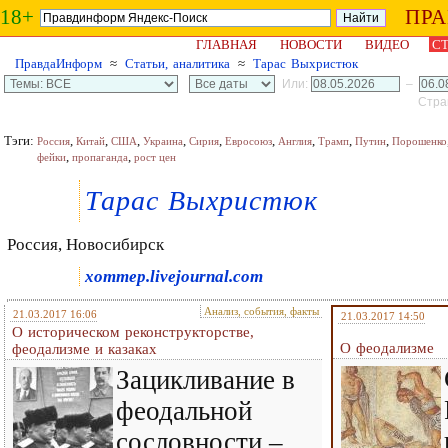
18+
ПР
ГЛАВНАЯ
НОВОСТИ
ВИДЕО
СТ
ПравдаИнформ
≈
Статьи, аналитика
≈
Тарас Выхристюк
Или:
–
Стран
Тэги:
,
,
,
,
,
,
,
,
,
Россия
Китай
США
Украина
Сирия
Евросоюз
Англия
Трамп
Путин
Порошенко
,
,
фейки
пропаганда
рост цен
Тарас Выхристюк
Россия, Новосибирск
xommep.livejournal.com
Анализ, события, факты
21.03.2017 16:06
21.03.2017 14:50
О историческом реконструкторстве,
О феодализме
феодализме и казаках
Зацикливание в
феодальной
сословности –