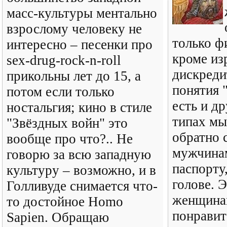
масс-культуры ментально
взрослому человеку не
только ф
интересно – песенки про
кроме из
sex-drug-rock-n-roll
дискреди
прикольны лет до 15, а
понятия 
потом если только
есть и др
ностальгия; кино в стиле
типах мы
"Звёздных войн" это
обратно 
вообще про что?.. Не
мужчинам
говорю за всю западную
паспорту,
культуру – возможно, и в
голове. 
Голливуде снимается что-
женщина
то достойное Homo
понравит
Sapien. Обращаю