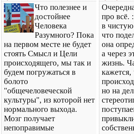
Что полезнее и
Очередна
достойнее
про всё. 
Человека
в чистую
Разумного? Пока
что поде
на первом месте не будет
она опре
стоять Смысл и Цели
а через 
происходящего, мы так и
жизнь. Ч
будем погружаться в
кажется, 
болото
происход
"общечеловеческой
но на дел
культуры", из которой нет
стереоти
нормального выхода.
поступае
Мозг получает
привыкли
непоправимые
собствен