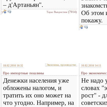
– д'Артаньян".
знакомст
Об этом 
(7914)
Тарас Выхристюк
3
покажу.
Экономика, производство
18.02.2016 16:32
16.02.2016 14:11
Про импортные пошлины
Про экономичес
Денежки населения уже
Не надо 
обложены налогом, и
словах "
тратить их оно может на
рост" - 
что угодно. Например, на
советски