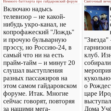
Немного баттхерта про гайдаровский форум
Святочный вечер
Включаю надысь
телевизор – не какой-
нибудь укро-канал, не
копрофажеский "Лождь"
и прочую бульварную
"Звезда" 
прэссу, но Россию-24, в
гарнизон
самый что ни на есть
клуб. Из
прайм-тайм – и минут 20
собирали
слушал выступления
мероприя
разных пассажиров на
кукольно
этом самом гайдаровском
о Рождес
форуме. Итак. Многие
царе Иро
сейчас говорят, повторяя
выступал
за нашими мега-
Дома Учё