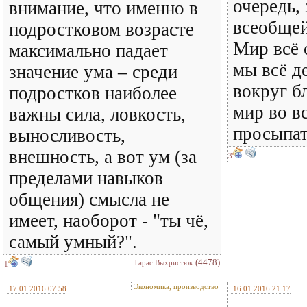
очередь,
внимание, что именно в
всеобщей
подростковом возрасте
Мир всё 
максимально падает
мы всё д
значение ума – среди
вокруг б
подростков наиболее
мир во в
важны сила, ловкость,
просыпат
выносливость,
внешность, а вот ум (за
3
пределами навыков
общения) смысла не
имеет, наоборот - "ты чё,
самый умный?".
(4478)
Тарас Выхристюк
1
Экономика, производство
17.01.2016 07:58
16.01.2016 21:17