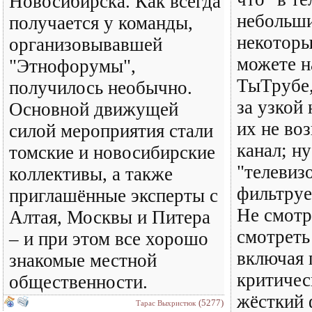
Новосибирска. Как всегда
небольши
получается у команды,
некоторы
организовывавшей
можете н
"Этнофорумы",
ТыТрубе,
получилось необычно.
за узкой
Основной движущей
их не во
силой мероприятия стали
канал; ну
томские и новосибирские
"телевиз
коллективы, а также
фильтруе
приглашённые эксперты с
Не смотр
Алтая, Москвы и Питера
смотреть
– и при этом все хорошо
включая 
знакомые местной
критичес
общественности.
жёсткий 
(5277)
Тарас Выхристюк