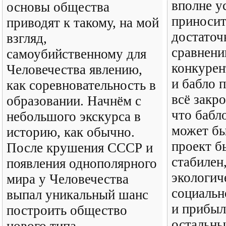
вполне у
основы общества
приносит
приводят к такому, на мой
достаточ
взгляд,
сравнени
самоубийственному для
конкурен
Человечества явлению,
и бабло п
как соревновательность в
всё закр
образовании. Начнём с
что бабло
небольшого экскурса в
может бы
историю, как обычно.
проект б
После крушения СССР и
стабилен
появления однополярного
экологич
мира у Человечества
социальн
выпал уникальный шанс
и прибыл
построить общество
остальны