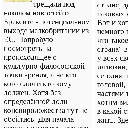
трещали под
стране, д
накалом новостей о
таковых 
Брексите - потенциальном
Вот и хо
выходе мелкобритании из
немного 
ЕС. Попробую
что тако
посмотреть на
страна" 
происходящее с
у всех с
культурно-философской
иллюзии,
точки зрения, а не кто
сегодня 
кого слил и кто кому
головой,
должен. Хотя без
частями 
определённой доли
хотим ви
конспироложества тут не
в какой 
обойтись. Для начала
жить. Зд