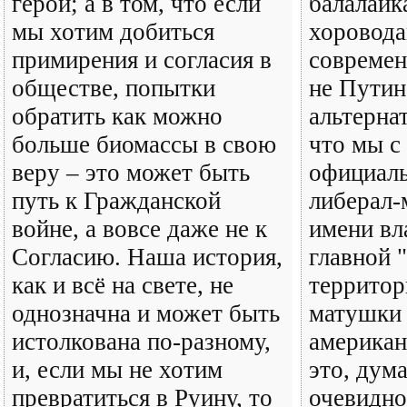
герой; а в том, что если
балалайк
мы хотим добиться
хоровода
примирения и согласия в
современ
обществе, попытки
не Путин,
обратить как можно
альтерна
больше биомассы в свою
что мы с
веру – это может быть
официаль
путь к Гражданской
либерал-
войне, а вовсе даже не к
имени вл
Согласию. Наша история,
главной 
как и всё на свете, не
территор
однозначна и может быть
матушки 
истолкована по-разному,
американ
и, если мы не хотим
это, дум
превратиться в Руину, то
очевидно