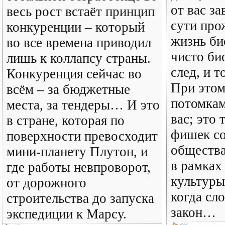
от вас за
весь рост встаёт принцип
сути про
конкуренции – который
жизнь би
во все времена приводил
чисто би
лишь к коллапсу страны.
след, и т
Конкуренция сейчас во
При это
всём – за бюджетные
потомкам
места, за тендеры… И это
вас; это 
в стране, которая по
фишек с
поверхности превосходит
общества
мини-планету Плутон, и
в рамках
где работы невпроворот,
культуры
от дорожного
когда сл
строительства до запуска
закон…
экспедиции к Марсу.