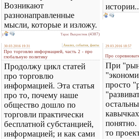
Возникают
истории..
разнонаправленные
мысли, которые и изложу.
(4387)
Тарас Выхристюк
1
Анализ, события, факты
30.03.2016 19:31
29.03.2016 18:57
Про торговлю информацией, часть 2 - про
Про соревноват
глобальную политику
При "ры
Продолжу цикл статей
"экономи
про торговлю
просто "р
информацией. Эта статья
"развива
про то, почему наше
остальны
общество дошло по
кавычках
торговли практически
понятно.
бесплатной субстанцией,
то проек
информацией; и как сами