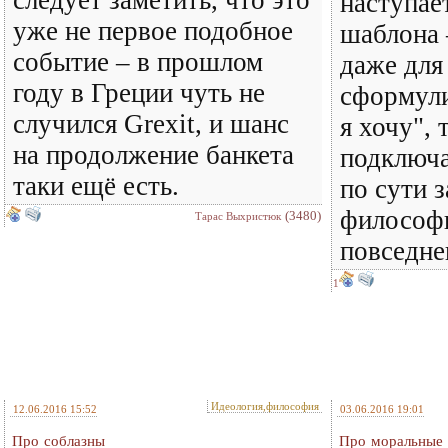
следует заметить, что это
наступае
уже не первое подобное
шаблона 
событие – в прошлом
даже для
году в Греции чуть не
сформули
случился Grexit, и шанс
я хочу", 
на продолжение банкета
подключа
таки ещё есть.
по сути 
философи
(3480)
Тарас Выхристюк
повседн
1
Идеология,философия
12.06.2016 15:52
03.06.2016 19:01
Про соблазны
Про моральные 