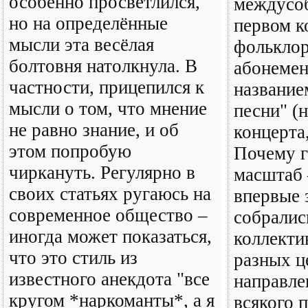
особенно просветлился,
междусо
но на определённые
первом к
мысли эта весёлая
фолькло
болтовня натолкнула. В
абонемен
частности, прицепился к
название
мысли о том, что мнение
песни" (
не равно знание, и об
концерта,
этом попробую
Почему г
чиркануть. Регулярно в
масштаб 
своих статьях ругаюсь на
впервые 
современное общество –
собралис
иногда может показаться,
коллекти
что это стиль из
разных ц
известного анекдота "все
направле
кругом *наркоманты*, а я
всякого 