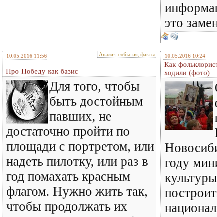
информац
это заме
Анализ, события, факты
10.05.2016 11:56
10.05.2016 10:24
Как фольклорис
Про Победу как базис
ходили (фото)
Для того, чтобы
быть достойным
павших, не
достаточно пройти по
площади с портретом, или
Новосиби
надеть пилотку, или раз в
году мин
год помахать красным
культур
флагом. Нужно жить так,
построит
чтобы продолжать их
национал