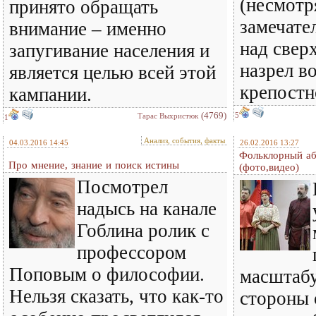
(несмотр
принято обращать
замечате
внимание – именно
над свер
запугивание населения и
назрел в
является целью всей этой
крепостно
кампании.
(4769)
5
Тарас Выхристюк
1
Анализ, события, факты
04.03.2016 14:45
26.02.2016 13:27
Фольклорный аб
Про мнение, знание и поиск истины
(фото,видео)
Посмотрел
надысь на канале
Гоблина ролик с
профессором
Поповым о философии.
масштабу
Нельзя сказать, что как-то
стороны 