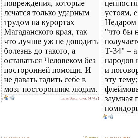
повреждения, которые
ценностя
лечатся только ударным
устоям, е
трудом на курортах
Недаром 
Магаданского края, так
"что бы 
что лучше уж не доводить
получает
болезнь до такого, а
Т-34" – а
оставаться Человеком без
народов 
посторонней помощи. И
и погово
не давать гадить себе в
эту тему
мозг посторонним людям.
флеймова
заумная 
(4742)
Тарас Выхристюк
1
помидоры
Культура