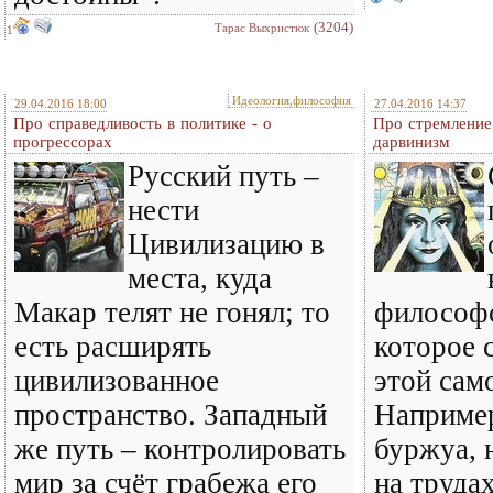
(3204)
Тарас Выхристюк
1
Идеология,философия
29.04.2016 18:00
27.04.2016 14:37
Про справедливость в политике - о
Про стремление 
прогрессорах
дарвинизм
Русский путь –
нести
Цивилизацию в
места, куда
Макар телят не гонял; то
философс
есть расширять
которое 
цивилизованное
этой сам
пространство. Западный
Например
же путь – контролировать
буржуа,
мир за счёт грабежа его
на труда