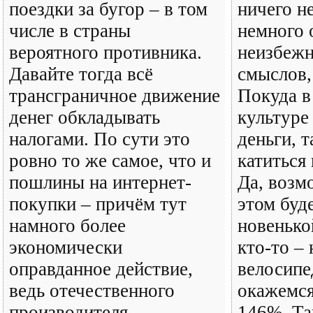
поездки за бугор – в том
ничего не
числе в страны
немного 
вероятного противника.
неизбежн
Давайте тогда всё
смыслов,
трансграничное движение
Покуда в
денег обкладывать
культуре
налогами. По сути это
деньги, т
ровно то же самое, что и
катиться
пошлины на интернет-
Да, возм
покупки – причём тут
этом буде
намного более
новенько
экономически
кто-то –
оправданное действие,
велосипе
ведь отечественного
окажемся
производителя
146%. Та