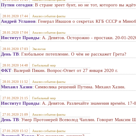
Путин сегодня
В стране зреет бунт, но не тот, которого вы ждёт
:
28.01.2020 17:44
Анализ события факты
Андрей Угланов
Генерал Ивашов о секретах КГБ СССР и М
:
28.01.2020 17:04
Анализ события факты
Институт Правды
А. Девятов. Осторожно - простаки. 20-01-202
:
28.01.2020 17:03
Экология
День ТВ
Глобальное потепление. О чём не расскажет Грета?
:
28.01.2020 14:48
Глобальный мир
ФКТ
Валерий Пякин. Вопрос-Ответ от 27 января 2020 г.
:
28.01.2020 11:52
Анализ события факты
Михаил Хазин
Символика решений Путина. Михаил Хазин.
:
27.01.2020 21:15
Глобальный мир
Институт Правды
А. Девятов. Различайте знамения времён. 17-
:
27.01.2020 21:09
Анализ события факты
День ТВ
Умер Протоиерей Всеволод Чаплин. Говорит Максим Ш
:
27.01.2020 15:12
Анализ события факты