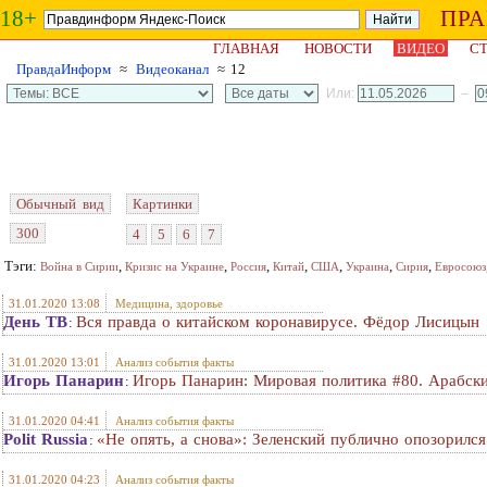
18+
ПР
ГЛАВНАЯ
НОВОСТИ
ВИДЕО
СТ
ПравдаИнформ
≈
Видеоканал
≈ 12
Или:
–
Обычный вид
Картинки
300
4
5
6
7
Тэги:
,
,
,
,
,
,
,
Война в Сирии
Кризис на Украине
Россия
Китай
США
Украина
Сирия
Евросоюз
31.01.2020 13:08
Медицина, здоровье
День ТВ
Вся правда о китайском коронавирусе. Фёдор Лисицын
:
31.01.2020 13:01
Анализ события факты
Игорь Панарин
Игорь Панарин: Мировая политика #80. Арабск
:
31.01.2020 04:41
Анализ события факты
Polit Russia
«Не опять, а снова»: Зеленский публично опозорился
:
31.01.2020 04:23
Анализ события факты