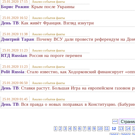
25.01.2020 17:15
Анализ события факты
Борис Рожин
Крым после Украины
:
25.01.2020 16:52
Анализ события факты
День ТВ
Как живёт Франция. Взгляд изнутри
:
25.01.2020 11:38
Анализ события факты
Дмитрий Таран
Почему ВСУ дали провести референдум на Дон
:
25.01.2020 11:23
Анализ события факты
RTД Russian
Россия на пороге перемен
:
25.01.2020 11:23
Анализ события факты
Polit Russia
Стало известно, как Ходорковский финансирует «оп
:
25.01.2020 06:50
Анализ события факты
День ТВ
Ставки растут. Большая Игра на европейском газовом р
:
25.01.2020 01:45
Анализ события факты
День ТВ
Вся правда о новых поправках в Конституцию. (Бабур
:
<<
1
2
3
4
5
6
7
8
9
10
11
12
13
14
1