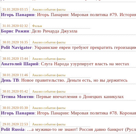
31.01.2020 03:15
Анализ события факты
Игорь Панарин
Игорь Панарин: Мировая политика #79. История
:
31.01.2020 02:32
Фильм
Борис Рожин
Дело Ричарда Джуэлла
:
30.01.2020 16:35
Анализ события факты
Polit Navigator
Украинские евреи требуют прекратить героизаци
:
30.01.2020 15:44
Анализ события факты
Анатолий Шарий
Слуга Народа узурпирует власть на местах
:
30.01.2020 11:46
Анализ события факты
День ТВ
Новое правительство. Деньги есть, но вы держитесь
:
30.01.2020 05:42
Анализ события факты
Тетяна Монтян
Первые впечатления о Донецких каникулах
:
30.01.2020 05:30
Анализ события факты
Игорь Панарин
Игорь Панарин: Мировая политика #78. Корона
:
29.01.2020 22:53
Анализ события факты
Polit Russia
…а мужики-то не знают! Россия давно банкрот (Рус
: