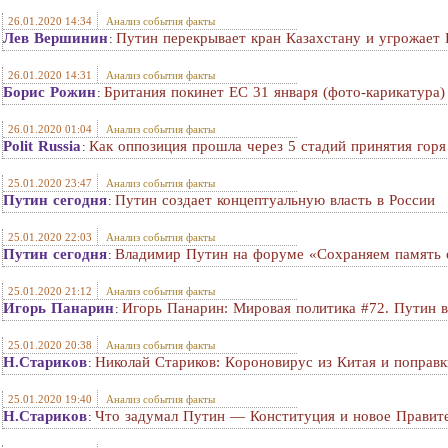
26.01.2020 14:34
Анализ события факты
Лев Вершинин
Путин перекрывает кран Казахстану и угрожает
:
26.01.2020 14:31
Анализ события факты
Борис Рожин
Британия покинет ЕС 31 января (фото-карикатура)
:
26.01.2020 01:04
Анализ события факты
Polit Russia
Как оппозиция прошла через 5 стадий принятия горя
:
25.01.2020 23:47
Анализ события факты
Путин сегодня
Путин создает концептуальную власть в России
:
25.01.2020 22:03
Анализ события факты
Путин сегодня
Владимир Путин на форуме «Сохраняем память о
:
25.01.2020 21:12
Анализ события факты
Игорь Панарин
Игорь Панарин: Мировая политика #72. Путин в
:
25.01.2020 20:38
Анализ события факты
Н.Стариков
Николай Стариков: Кoрoнoвируc из Китая и поправ
:
25.01.2020 19:40
Анализ события факты
Н.Стариков
Что задумал Путин — Конституция и новое Правит
: