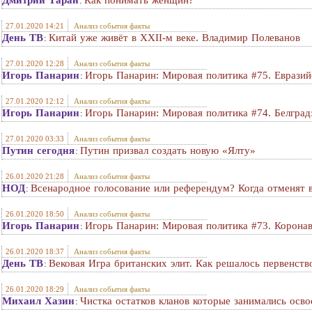
Дмитрий Таран
Как понимать женщин?
:
27.01.2020 14:21
Анализ события факты
День ТВ
Китай уже живёт в XXII-м веке. Владимир Полеванов
:
27.01.2020 12:28
Анализ события факты
Игорь Панарин
Игорь Панарин: Мировая политика #75. Евразий
:
27.01.2020 12:12
Анализ события факты
Игорь Панарин
Игорь Панарин: Мировая политика #74. Белград:
:
27.01.2020 03:33
Анализ события факты
Путин сегодня
Путин призвал создать новую «Ялту»
:
26.01.2020 21:28
Анализ события факты
НОД
Всенародное голосование или референдум? Когда отменят в
:
26.01.2020 18:50
Анализ события факты
Игорь Панарин
Игорь Панарин: Мировая политика #73. Корона
:
26.01.2020 18:37
Анализ события факты
День ТВ
Вековая Игра британских элит. Как решалось первенств
:
26.01.2020 18:29
Анализ события факты
Михаил Хазин
Чистка остатков кланов которые занимались осв
: