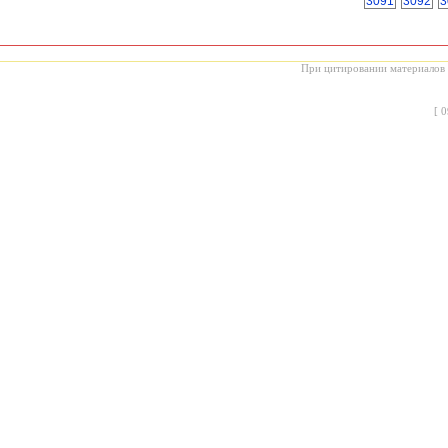
3091
3092
3
При цитировании материалов с
[
0