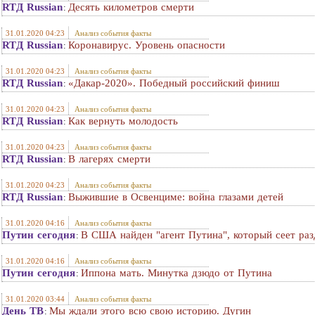
RTД Russian
Десять километров смерти
:
31.01.2020 04:23
Анализ события факты
RTД Russian
Коронавирус. Уровень опасности
:
31.01.2020 04:23
Анализ события факты
RTД Russian
«Дакар-2020». Победный российский финиш
:
31.01.2020 04:23
Анализ события факты
RTД Russian
Как вернуть молодость
:
31.01.2020 04:23
Анализ события факты
RTД Russian
В лагерях смерти
:
31.01.2020 04:23
Анализ события факты
RTД Russian
Выжившие в Освенциме: война глазами детей
:
31.01.2020 04:16
Анализ события факты
Путин сегодня
В США найден "агент Путина", который сеет раз
:
31.01.2020 04:16
Анализ события факты
Путин сегодня
Иппона мать. Минутка дзюдо от Путина
:
31.01.2020 03:44
Анализ события факты
День ТВ
Мы ждали этого всю свою историю. Дугин
: