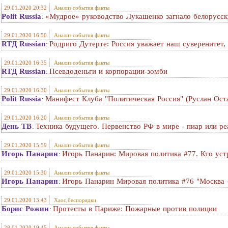
29.01.2020 20:32
Анализ события факты
Polit Russia
«Мудрое» руководство Лукашенко загнало белорусс
:
29.01.2020 16:50
Анализ события факты
RTД Russian
Родриго Дутерте: Россия уважает наш суверенитет
:
29.01.2020 16:35
Анализ события факты
RTД Russian
Псевдоденьги и корпорации-зомби
:
29.01.2020 16:30
Анализ события факты
Polit Russia
Манифест Клуба "Политическая Россия" (Руслан Ост
:
29.01.2020 16:20
Анализ события факты
День ТВ
Техника будущего. Первенство РФ в мире - пиар или р
:
29.01.2020 15:59
Анализ события факты
Игорь Панарин
Игорь Панарин: Мировая политика #77. Кто ус
:
29.01.2020 15:30
Анализ события факты
Игорь Панарин
Игорь Панарин Мировая политика #76 "Москва 
:
29.01.2020 13:43
Хаос,беспорядки
Борис Рожин
Протесты в Париже: Пожарные против полиции
:
28.01.2020 19:45
Анализ события факты