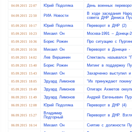
Юрий Подоляка
День военных переворо
04.09.2015 22:07
В ходе заседания Наро
РИА Новости
04.09.2015 22:50
совета ДНР Дениса Пу
Юрий Подоляка
Переворот в ДНР (2)
05.09.2015 10:17
Михаил Он
Москва-1991 – Донецк-2
05.09.2015 10:23
Борис Рожин
Про ситуацию с Пурги
05.09.2015 10:36
Михаил Он
Переворот в Донецке -
05.09.2015 10:56
Лев Вершинин
Спектакль назывался "
05.09.2015 14:02
Борис Рожин
Митинг в поддержку Пу
05.09.2015 15:40
Михаил Он
Захарченко выступил и
05.09.2015 15:43
Эдуард Лимонов
"Их принуждают покин
05.09.2015 18:05
Эдуард Лимонов
Олигарх Ахметов окку
05.09.2015 19:49
Эдуард Лимонов
Андрей Евгеньевич Пур
06.09.2015 11:49
Юрий Подоляка
Переворот в ДНР (4)
06.09.2015 12:08
Владимир
Переворот в ДНР. Взгля
06.09.2015 15:27
Подгорный
Михаил Он
Снятие с должности Пу
06.09.2015 16:14