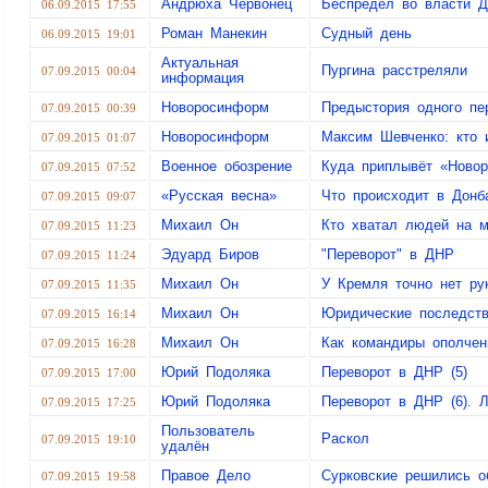
Андрюха Червонец
Беспредел во власти 
06.09.2015 17:55
Роман Манекин
Судный день
06.09.2015 19:01
Актуальная
Пургина расстреляли
07.09.2015 00:04
информация
Новоросинформ
Предыстория одного пе
07.09.2015 00:39
Новоросинформ
Максим Шевченко: кто 
07.09.2015 01:07
Военное обозрение
Куда приплывёт «Новор
07.09.2015 07:52
«Русская весна»
Что происходит в Донб
07.09.2015 09:07
Михаил Он
Кто хватал людей на м
07.09.2015 11:23
Эдуард Биров
"Переворот" в ДНР
07.09.2015 11:24
Михаил Он
У Кремля точно нет ру
07.09.2015 11:35
Михаил Он
Юридические последств
07.09.2015 16:14
Михаил Он
Как командиры ополчен
07.09.2015 16:28
Юрий Подоляка
Переворот в ДНР (5)
07.09.2015 17:00
Юрий Подоляка
Переворот в ДНР (6). Л
07.09.2015 17:25
Пользователь
Раскол
07.09.2015 19:10
удалён
Правое Дело
Сурковские решились о
07.09.2015 19:58