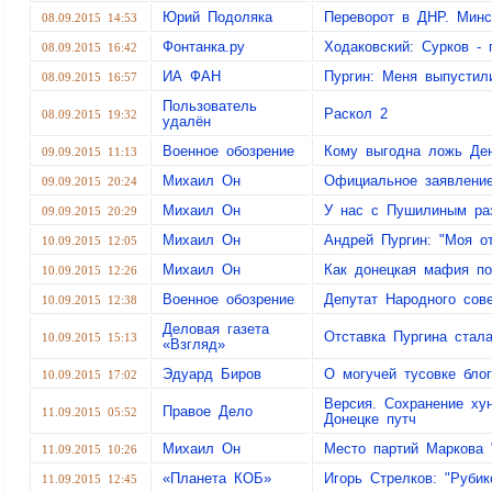
Юрий Подоляка
Переворот в ДНР. Минс
08.09.2015 14:53
Фонтанка.ру
Ходаковский: Сурков - 
08.09.2015 16:42
ИА ФАН
Пургин: Меня выпустил
08.09.2015 16:57
Пользователь
Раскол 2
08.09.2015 19:32
удалён
Военное обозрение
Кому выгодна ложь Ден
09.09.2015 11:13
Михаил Он
Официальное заявление
09.09.2015 20:24
Михаил Он
У нас с Пушилиным ра
09.09.2015 20:29
Михаил Он
Андрей Пургин: "Моя о
10.09.2015 12:05
Михаил Он
Как донецкая мафия по
10.09.2015 12:26
Военное обозрение
Депутат Народного сов
10.09.2015 12:38
Деловая газета
Отставка Пургина стал
10.09.2015 15:13
«Взгляд»
Эдуард Биров
О могучей тусовке бло
10.09.2015 17:02
Версия. Сохранение ху
Правое Дело
11.09.2015 05:52
Донецке путч
Михаил Он
Место партий Маркова 
11.09.2015 10:26
«Планета КОБ»
Игорь Стрелков: "Рубик
11.09.2015 12:45