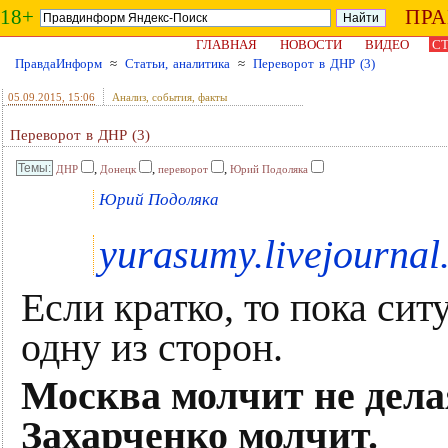
18+
ПР
ГЛАВНАЯ
НОВОСТИ
ВИДЕО
СТ
ПравдаИнформ
≈
Статьи, аналитика
≈
Переворот в ДНР (3)
05.09.2015
, 15:06
Анализ, события, факты
Переворот в ДНР (3)
,
,
,
ДНР
Донецк
переворот
Юрий Подоляка
Юрий Подоляка
yurasumy.livejournal
Если кратко, то пока сит
одну из сторон.
Москва молчит не дела
Захарченко молчит.