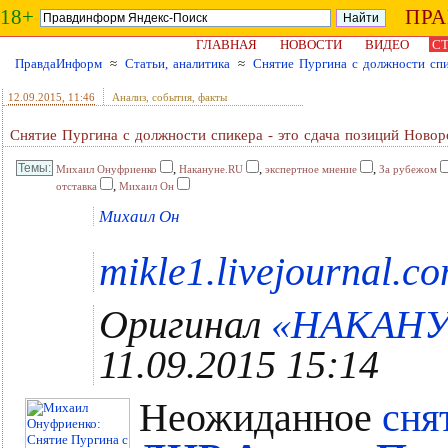
18+
ПР
ГЛАВНАЯ
НОВОСТИ
ВИДЕО
СТ
ПравдаИнформ
≈
Статьи, аналитика
≈
Снятие Пургина с должности спи
12.09.2015
, 11:46
Анализ, события, факты
Снятие Пургина с должности спикера - это сдача позиций Новор
,
,
,
Михаил Онуфриенко
Накануне.RU
экспертное мнение
За рубежом
,
отставка
Михаил Он
Михаил Он
mikle1.livejournal.c
Оригинал
«НАКАНУН
11.09.2015 15:14
Неожиданное
сня