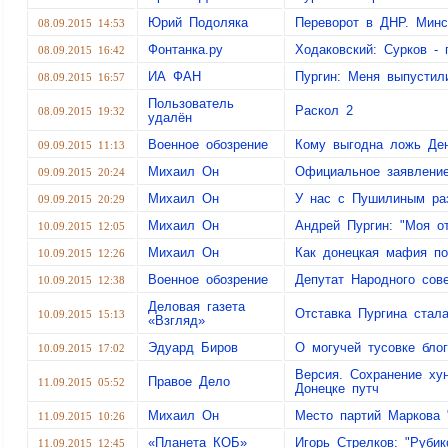
Юрий Подоляка
Переворот в ДНР. Минс
08.09.2015 14:53
Фонтанка.ру
Ходаковский: Сурков - 
08.09.2015 16:42
ИА ФАН
Пургин: Меня выпустил
08.09.2015 16:57
Пользователь
Раскол 2
08.09.2015 19:32
удалён
Военное обозрение
Кому выгодна ложь Ден
09.09.2015 11:13
Михаил Он
Официальное заявление
09.09.2015 20:24
Михаил Он
У нас с Пушилиным ра
09.09.2015 20:29
Михаил Он
Андрей Пургин: "Моя о
10.09.2015 12:05
Михаил Он
Как донецкая мафия по
10.09.2015 12:26
Военное обозрение
Депутат Народного сов
10.09.2015 12:38
Деловая газета
Отставка Пургина стал
10.09.2015 15:13
«Взгляд»
Эдуард Биров
О могучей тусовке бло
10.09.2015 17:02
Версия. Сохранение ху
Правое Дело
11.09.2015 05:52
Донецке путч
Михаил Он
Место партий Маркова 
11.09.2015 10:26
«Планета КОБ»
Игорь Стрелков: "Рубик
11.09.2015 12:45