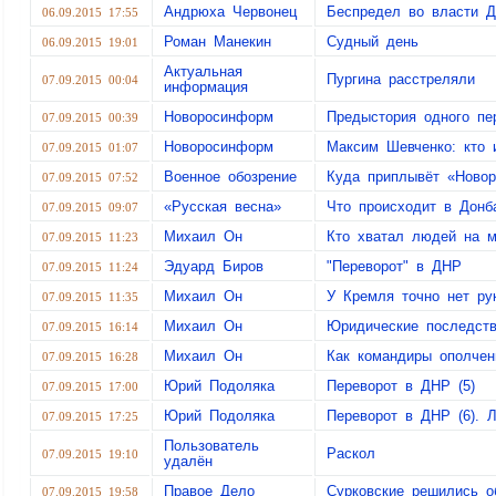
Андрюха Червонец
Беспредел во власти 
06.09.2015 17:55
Роман Манекин
Судный день
06.09.2015 19:01
Актуальная
Пургина расстреляли
07.09.2015 00:04
информация
Новоросинформ
Предыстория одного пе
07.09.2015 00:39
Новоросинформ
Максим Шевченко: кто 
07.09.2015 01:07
Военное обозрение
Куда приплывёт «Новор
07.09.2015 07:52
«Русская весна»
Что происходит в Донб
07.09.2015 09:07
Михаил Он
Кто хватал людей на м
07.09.2015 11:23
Эдуард Биров
"Переворот" в ДНР
07.09.2015 11:24
Михаил Он
У Кремля точно нет ру
07.09.2015 11:35
Михаил Он
Юридические последств
07.09.2015 16:14
Михаил Он
Как командиры ополчен
07.09.2015 16:28
Юрий Подоляка
Переворот в ДНР (5)
07.09.2015 17:00
Юрий Подоляка
Переворот в ДНР (6). Л
07.09.2015 17:25
Пользователь
Раскол
07.09.2015 19:10
удалён
Правое Дело
Сурковские решились о
07.09.2015 19:58