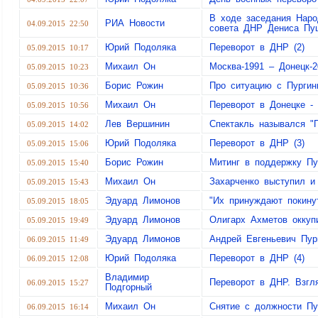
В ходе заседания Наро
РИА Новости
04.09.2015 22:50
совета ДНР Дениса Пу
Юрий Подоляка
Переворот в ДНР (2)
05.09.2015 10:17
Михаил Он
Москва-1991 – Донецк-2
05.09.2015 10:23
Борис Рожин
Про ситуацию с Пурги
05.09.2015 10:36
Михаил Он
Переворот в Донецке -
05.09.2015 10:56
Лев Вершинин
Спектакль назывался "
05.09.2015 14:02
Юрий Подоляка
Переворот в ДНР (3)
05.09.2015 15:06
Борис Рожин
Митинг в поддержку Пу
05.09.2015 15:40
Михаил Он
Захарченко выступил и
05.09.2015 15:43
Эдуард Лимонов
"Их принуждают покин
05.09.2015 18:05
Эдуард Лимонов
Олигарх Ахметов окку
05.09.2015 19:49
Эдуард Лимонов
Андрей Евгеньевич Пур
06.09.2015 11:49
Юрий Подоляка
Переворот в ДНР (4)
06.09.2015 12:08
Владимир
Переворот в ДНР. Взгля
06.09.2015 15:27
Подгорный
Михаил Он
Снятие с должности Пу
06.09.2015 16:14