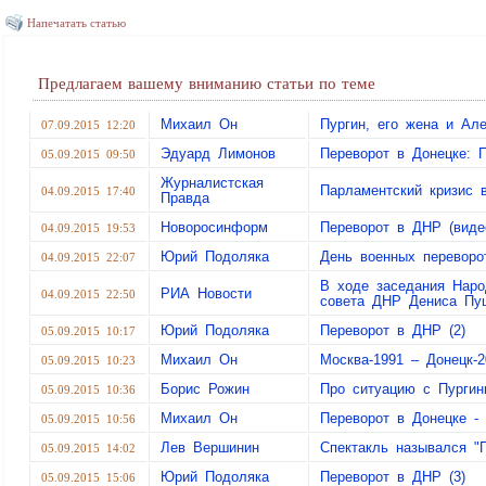
Напечатать статью
Предлагаем вашему вниманию статьи по теме
Михаил Он
Пургин, его жена и А
07.09.2015 12:20
Эдуард Лимонов
Переворот в Донецке: 
05.09.2015 09:50
Журналистская
Парламентский кризис
04.09.2015 17:40
Правда
Новоросинформ
Переворот в ДНР (виде
04.09.2015 19:53
Юрий Подоляка
День военных переворо
04.09.2015 22:07
В ходе заседания Наро
РИА Новости
04.09.2015 22:50
совета ДНР Дениса Пу
Юрий Подоляка
Переворот в ДНР (2)
05.09.2015 10:17
Михаил Он
Москва-1991 – Донецк-2
05.09.2015 10:23
Борис Рожин
Про ситуацию с Пурги
05.09.2015 10:36
Михаил Он
Переворот в Донецке -
05.09.2015 10:56
Лев Вершинин
Спектакль назывался "
05.09.2015 14:02
Юрий Подоляка
Переворот в ДНР (3)
05.09.2015 15:06