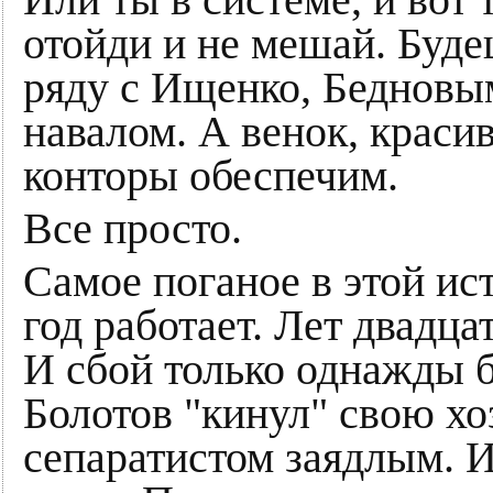
Или ты в системе, и вот 
отойди и не мешай. Буд
ряду с Ищенко, Бедновы
навалом. А венок, краси
конторы обеспечим.
Все просто.
Самое поганое в этой ист
год работает. Лет двадца
И сбой только однажды 
Болотов "кинул" свою х
сепаратистом заядлым. И