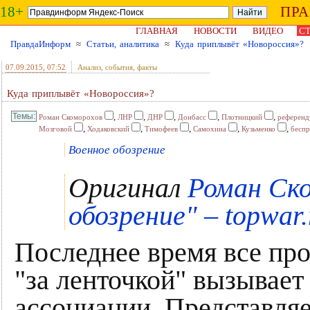
18+
ПР
ГЛАВНАЯ
НОВОСТИ
ВИДЕО
СТ
ПравдаИнформ
≈
Статьи, аналитика
≈
Куда приплывёт «Новороссия»?
07.09.2015
, 07:52
Анализ, события, факты
Куда приплывёт «Новороссия»?
,
,
,
,
,
Роман Скоморохов
ЛНР
ДНР
Донбасс
Плотницкий
референ
,
,
,
,
,
Мозговой
Ходаковский
Тимофеев
Самохина
Кузьменко
беспр
Военное обозрение
Оригинал
Роман Ско
обозрение" – topwar.
Последнее время все пр
"за ленточкой" вызывает
ассоциации. Представляе