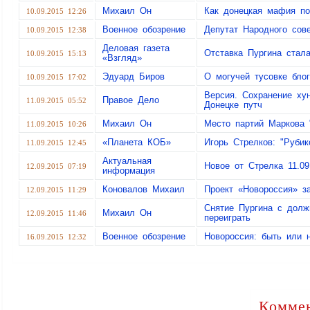
Михаил Он
Как донецкая мафия по
10.09.2015 12:26
Военное обозрение
Депутат Народного сов
10.09.2015 12:38
Деловая газета
Отставка Пургина стал
10.09.2015 15:13
«Взгляд»
Эдуард Биров
О могучей тусовке бло
10.09.2015 17:02
Версия. Сохранение ху
Правое Дело
11.09.2015 05:52
Донецке путч
Михаил Он
Место партий Маркова 
11.09.2015 10:26
«Планета КОБ»
Игорь Стрелков: "Рубик
11.09.2015 12:45
Актуальная
Новое от Стрелка 11.09
12.09.2015 07:19
информация
Коновалов Михаил
Проект «Новороссия» з
12.09.2015 11:29
Снятие Пургина с долж
Михаил Он
12.09.2015 11:46
переиграть
Военное обозрение
Новороссия: быть или 
16.09.2015 12:32
Коммен