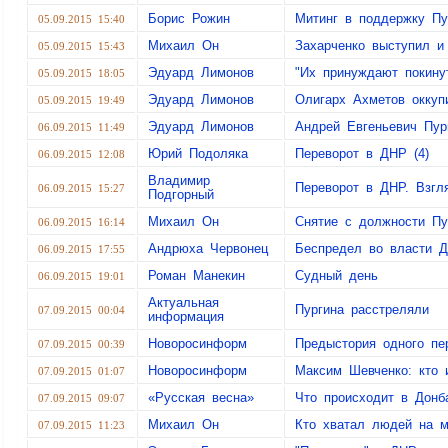
Борис Рожин
Митинг в поддержку Пу
05.09.2015 15:40
Михаил Он
Захарченко выступил и
05.09.2015 15:43
Эдуард Лимонов
"Их принуждают покин
05.09.2015 18:05
Эдуард Лимонов
Олигарх Ахметов окку
05.09.2015 19:49
Эдуард Лимонов
Андрей Евгеньевич Пур
06.09.2015 11:49
Юрий Подоляка
Переворот в ДНР (4)
06.09.2015 12:08
Владимир
Переворот в ДНР. Взгля
06.09.2015 15:27
Подгорный
Михаил Он
Снятие с должности Пу
06.09.2015 16:14
Андрюха Червонец
Беспредел во власти 
06.09.2015 17:55
Роман Манекин
Судный день
06.09.2015 19:01
Актуальная
Пургина расстреляли
07.09.2015 00:04
информация
Новоросинформ
Предыстория одного пе
07.09.2015 00:39
Новоросинформ
Максим Шевченко: кто 
07.09.2015 01:07
«Русская весна»
Что происходит в Донб
07.09.2015 09:07
Михаил Он
Кто хватал людей на м
07.09.2015 11:23