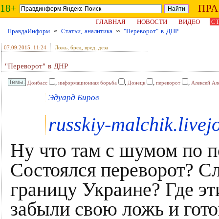
18+
ПР
ГЛАВНАЯ
НОВОСТИ
ВИДЕО
СТ
ПравдаИнформ
≈
Статьи, аналитика
≈
"Переворот" в ДНР
07.09.2015
, 11:24
Ложь, бред, вред, деза
"Переворот" в ДНР
,
,
,
,
Донбасс
информационная борьба
Донецк
переворот
Алексей Ал
Эдуард Биров
russkiy-malchik.live
Ну что там с шумом по 
Состоялся переворот? С
границу Украине? Где э
забыли свою ложь и гото