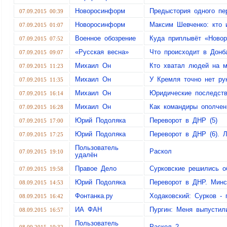
Новоросинформ
Предыстория одного пе
07.09.2015 00:39
Новоросинформ
Максим Шевченко: кто 
07.09.2015 01:07
Военное обозрение
Куда приплывёт «Новор
07.09.2015 07:52
«Русская весна»
Что происходит в Донб
07.09.2015 09:07
Михаил Он
Кто хватал людей на м
07.09.2015 11:23
Михаил Он
У Кремля точно нет ру
07.09.2015 11:35
Михаил Он
Юридические последств
07.09.2015 16:14
Михаил Он
Как командиры ополчен
07.09.2015 16:28
Юрий Подоляка
Переворот в ДНР (5)
07.09.2015 17:00
Юрий Подоляка
Переворот в ДНР (6). Л
07.09.2015 17:25
Пользователь
Раскол
07.09.2015 19:10
удалён
Правое Дело
Сурковские решились о
07.09.2015 19:58
Юрий Подоляка
Переворот в ДНР. Минс
08.09.2015 14:53
Фонтанка.ру
Ходаковский: Сурков - 
08.09.2015 16:42
ИА ФАН
Пургин: Меня выпустил
08.09.2015 16:57
Пользователь
Раскол 2