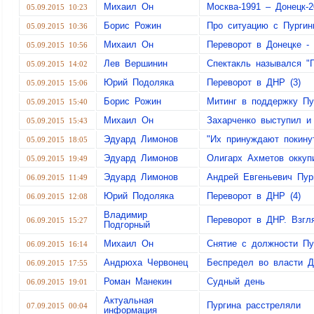
Михаил Он
Москва-1991 – Донецк-2
05.09.2015 10:23
Борис Рожин
Про ситуацию с Пурги
05.09.2015 10:36
Михаил Он
Переворот в Донецке -
05.09.2015 10:56
Лев Вершинин
Спектакль назывался "
05.09.2015 14:02
Юрий Подоляка
Переворот в ДНР (3)
05.09.2015 15:06
Борис Рожин
Митинг в поддержку Пу
05.09.2015 15:40
Михаил Он
Захарченко выступил и
05.09.2015 15:43
Эдуард Лимонов
"Их принуждают покин
05.09.2015 18:05
Эдуард Лимонов
Олигарх Ахметов окку
05.09.2015 19:49
Эдуард Лимонов
Андрей Евгеньевич Пур
06.09.2015 11:49
Юрий Подоляка
Переворот в ДНР (4)
06.09.2015 12:08
Владимир
Переворот в ДНР. Взгля
06.09.2015 15:27
Подгорный
Михаил Он
Снятие с должности Пу
06.09.2015 16:14
Андрюха Червонец
Беспредел во власти 
06.09.2015 17:55
Роман Манекин
Судный день
06.09.2015 19:01
Актуальная
Пургина расстреляли
07.09.2015 00:04
информация