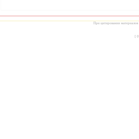
При цитировании материалов с
[
0