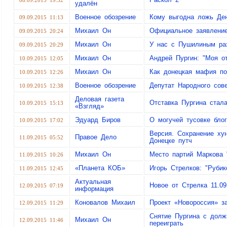
08.09.2015 19:32
удалён
Военное обозрение
Кому выгодна ложь Ден
09.09.2015 11:13
Михаил Он
Официальное заявление
09.09.2015 20:24
Михаил Он
У нас с Пушилиным ра
09.09.2015 20:29
Михаил Он
Андрей Пургин: "Моя о
10.09.2015 12:05
Михаил Он
Как донецкая мафия по
10.09.2015 12:26
Военное обозрение
Депутат Народного сов
10.09.2015 12:38
Деловая газета
Отставка Пургина стал
10.09.2015 15:13
«Взгляд»
Эдуард Биров
О могучей тусовке бло
10.09.2015 17:02
Версия. Сохранение ху
Правое Дело
11.09.2015 05:52
Донецке путч
Михаил Он
Место партий Маркова 
11.09.2015 10:26
«Планета КОБ»
Игорь Стрелков: "Рубик
11.09.2015 12:45
Актуальная
Новое от Стрелка 11.09
12.09.2015 07:19
информация
Коновалов Михаил
Проект «Новороссия» з
12.09.2015 11:29
Снятие Пургина с долж
Михаил Он
12.09.2015 11:46
переиграть