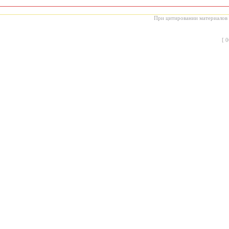
При цитировании материалов с
[
0