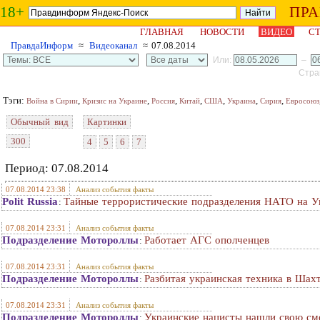
18+
ПР
ГЛАВНАЯ
НОВОСТИ
ВИДЕО
СТ
ПравдаИнформ
≈
Видеоканал
≈ 07.08.2014
Или:
–
Стран
Тэги:
,
,
,
,
,
,
,
Война в Сирии
Кризис на Украине
Россия
Китай
США
Украина
Сирия
Евросоюз
Обычный вид
Картинки
300
4
5
6
7
Период: 07.08.2014
07.08.2014 23:38
Анализ события факты
Polit Russia
Тайные террористические подразделения НАТО на У
:
07.08.2014 23:31
Анализ события факты
Подразделение Мотороллы
Работает АГС ополченцев
:
07.08.2014 23:31
Анализ события факты
Подразделение Мотороллы
Разбитая украинская техника в Шах
:
07.08.2014 23:31
Анализ события факты
Подразделение Мотороллы
Украинские нацисты нашли свою сме
: