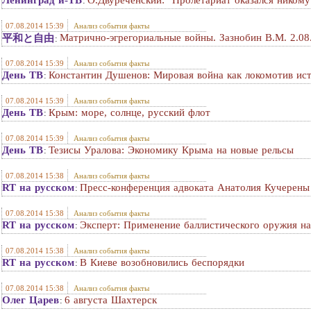
Ленинград и-ТВ
О.Двуреченский: "Пролетариат оказался никому
:
07.08.2014 15:39
Анализ события факты
Матрично-эгрегориальные войны. Зазнобин В.М. 2.08
平和と自由
:
07.08.2014 15:39
Анализ события факты
День ТВ
Константин Душенов: Мировая война как локомотив ис
:
07.08.2014 15:39
Анализ события факты
День ТВ
Крым: море, солнце, русский флот
:
07.08.2014 15:39
Анализ события факты
День ТВ
Тезисы Уралова: Экономику Крыма на новые рельсы
:
07.08.2014 15:38
Анализ события факты
RT на русском
Пресс-конференция адвоката Анатолия Кучерены
:
07.08.2014 15:38
Анализ события факты
RT на русском
Эксперт: Применение баллистического оружия н
:
07.08.2014 15:38
Анализ события факты
RT на русском
В Киеве возобновились беспорядки
:
07.08.2014 15:38
Анализ события факты
Олег Царев
6 августа Шахтерск
: