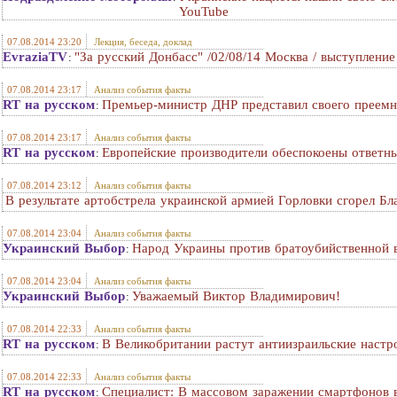
YouTube
07.08.2014 23:20
Лекция, беседа, доклад
EvraziaTV
"За русский Донбасс" /02/08/14 Москва / выступление
:
07.08.2014 23:17
Анализ события факты
RT на русском
Премьер-министр ДНР представил своего преемн
:
07.08.2014 23:17
Анализ события факты
RT на русском
Европейские производители обеспокоены ответн
:
07.08.2014 23:12
Анализ события факты
В результате артобстрела украинской армией Горловки сгорел Бл
07.08.2014 23:04
Анализ события факты
Украинский Выбор
Народ Украины против братоубийственной 
:
07.08.2014 23:04
Анализ события факты
Украинский Выбор
Уважаемый Виктор Владимирович!
:
07.08.2014 22:33
Анализ события факты
RT на русском
В Великобритании растут антиизраильские настр
:
07.08.2014 22:33
Анализ события факты
RT на русском
Специалист: В массовом заражении смартфонов 
: